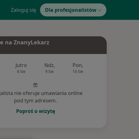
Zaloguj się
Dla profesjonalistów
e na ZnanyLekarz
Jutro
Ndz,
Pon,
Wt,
Śr,
8 Sie
9 Sie
10 Sie
11 Sie
12 Si
jalista nie oferuje umawiania online
pod tym adresem.
Poproś o wizytę
tania (2)