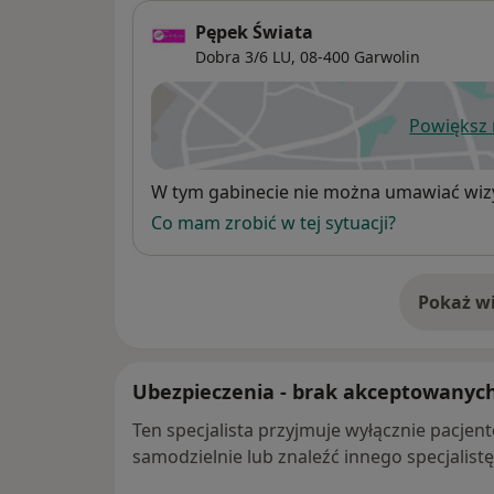
Aktualna lista towarzystw na stronie in
Pępek Świata
Dobra 3/6 LU,
08-400
Garwolin
Powiększ
ot
Dostępność
W tym gabinecie nie można umawiać wizy
Co mam zrobić w tej sytuacji?
Pokaż wi
o 
Ubezpieczenia - brak akceptowanyc
Ten specjalista przyjmuje wyłącznie pacje
samodzielnie lub znaleźć innego specjalist