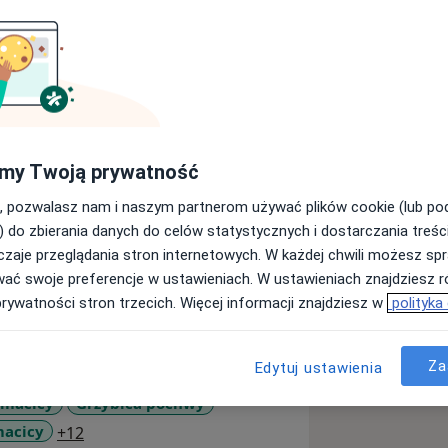
 położnictwa. Swoje doświadczenie
my Twoją prywatność
alistycznym przy ulicy Inflanckiej
, pozwalasz nam i naszym partnerom używać plików cookie (lub p
h gwarantują posiadaną bogatą i
) do zbierania danych do celów statystycznych i dostarczania treśc
ożnictwa.
zaje przeglądania stron internetowych. W każdej chwili możesz spr
az w Centrum Medycznym Przy Parku
wać swoje preferencje w ustawieniach. W ustawieniach znajdziesz ró
prywatności stron trzecich. Więcej informacji znajdziesz w
polityka
italem św. Anny w Piasecznie.
gresach i kursach rozwijających wiedzę
Za
sze standardy i praktyki w zakresie
Edytuj ustawienia
 macicy
Grzybica pochwy
ję się prowadzeniem ciąż
a11y_sr_more_diseases
macicy
+12
ozuję i leczę szeroko rozumiane