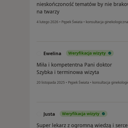
nieskończoność tematów by nie brak
na twarzy
4 lutego 2026
•
Pępek Świata
•
konsultacja ginekologiczn
Ewelina
Weryfikacja wizyty
E
Miła i kompetentna Pani doktor
Szybka i terminowa wizyta
20 listopada 2025
•
Pępek Świata
•
konsultacja ginekolog
Justa
Weryfikacja wizyty
J
Super lekarz z ogromną wiedzą i serce