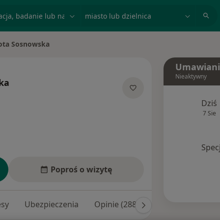
acja, badanie lub nazwisko
miasto lub dzielnica
ota Sosnowska
asto
Umawiani
Nieaktywny
ka
jalizacjach
Dziś
7 Sie
Spec
Poproś o wizytę
esy
Ubezpieczenia
Opinie (288)
Odpowiedzi na py