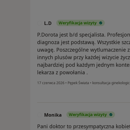
L.D
Weryfikacja wizyty
L
P.Dorota jest b/d specjalista. Profesj
diagnoza jest podstawą. Wszystkie szc
uwagę. Poszczególne wytlumaczenie z
innych plusów przy każdej wizycie życz
najbardziej pod każdym jednym konte
lekarza z powołania .
17 czerwca 2026
•
Pępek Świata
•
konsultacja ginekologi
Monika
Weryfikacja wizyty
M
Pani doktor to przesympatyczna kobiet