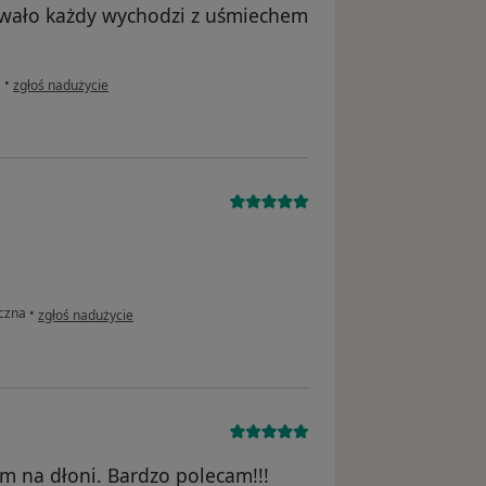
owało każdy wychodzi z uśmiechem
w opinii użytkownika Malwina
a
•
zgłoś nadużycie
w opinii użytkownika Ewelina
iczna
•
zgłoś nadużycie
m na dłoni. Bardzo polecam!!!