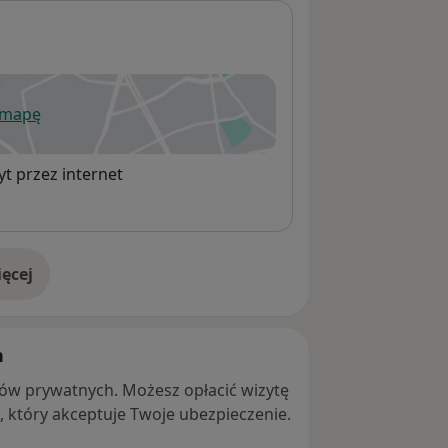
ternetowej CM Przy Parku
 mapę
wiera się w nowej karcie
t przez internet
ęcej
adresie
h
ntów prywatnych. Możesz opłacić wizytę
ę, który akceptuje Twoje ubezpieczenie.