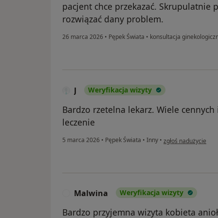
pacjent chce przekazać. Skrupulatnie 
rozwiązać dany problem.
26 marca 2026
•
Pępek Świata
•
konsultacja ginekologicz
J
Weryfikacja wizyty
Bardzo rzetelna lekarz. Wiele cennych 
leczenie
w opinii użytkownika
5 marca 2026
•
Pępek Świata
•
Inny
•
zgłoś nadużycie
Malwina
Weryfikacja wizyty
M
Bardzo przyjemna wizyta kobieta ani