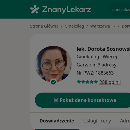
specjaliz
Strona Główna
Ginekolog
Warszawa
Dor
Zmień mi
lek.
Dorota Sosnows
O spec
Ginekolog
·
Więcej
Garwolin
3 adresy
Nr PWZ: 1885663
288 opinii
Pokaż dane kontaktowe
Doświadczenie
Usługi i ceny
Adr