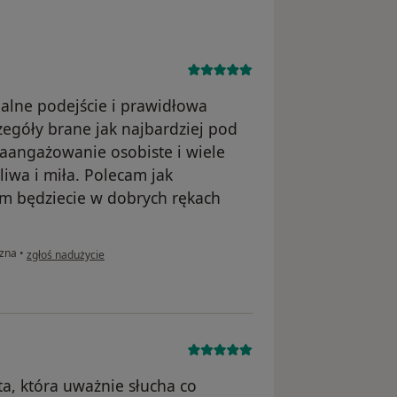
onalne podejście i prawidłowa
zegóły brane jak najbardziej pod
aangażowanie osobiste i wiele
liwa i miła. Polecam jak
m będziecie w dobrych rękach
w opinii użytkownika L.D
czna
•
zgłoś nadużycie
a, która uważnie słucha co