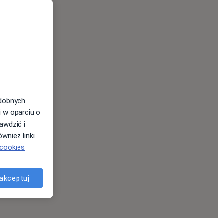
odobnych
i w oparciu o
awdzić i
wnież linki
 cookies
akceptuj