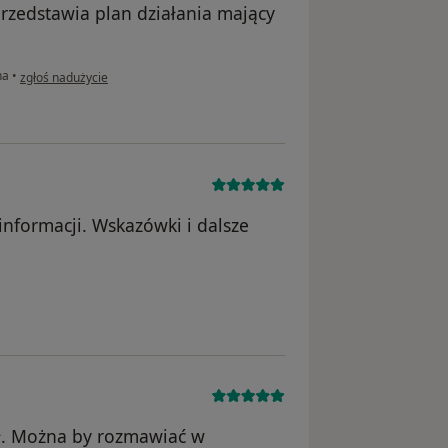
przedstawia plan działania mający
w opinii użytkownika Monika
na
•
zgłoś nadużycie
informacji. Wskazówki i dalsze
 J
oł. Można by rozmawiać w