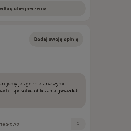
według ubezpieczenia
Dodaj swoją opinię
rujemy je zgodnie z naszymi
iach i sposobie obliczania gwiazdek
ięcej o opiniach
niach