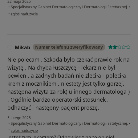
22 maja 2025
•
Specjalistyczny Gabinet Dermatologiczny i Dermatologii Estetycznej.
•
w opinii użytkownika Aneta
•
zgłoś nadużycie
Mikab
Numer telefonu zweryfikowany
M
Nie polecam . Szkoda było czekać prawie rok na
wizytę . Na chyba łuszczycę - lekarz nie był
pewien , a żadnych badań nie zleciła - poleciła
krem z mocznikiem , niestety jest tylko gorzej,
następna wizyta za rok( u innego dermatologa )
. Ogólnie bardzo operatorski stosunek ,
odhaczyć i następny pacjent proszę.
5 lutego 2025
•
Specjalistyczny Gabinet Dermatologiczny i Dermatologii Estetycznej.
•
w opinii użytkownika Mikab
•
zgłoś nadużycie
Jesteś tym lekarzem? Odpowiedz na tę opinię!