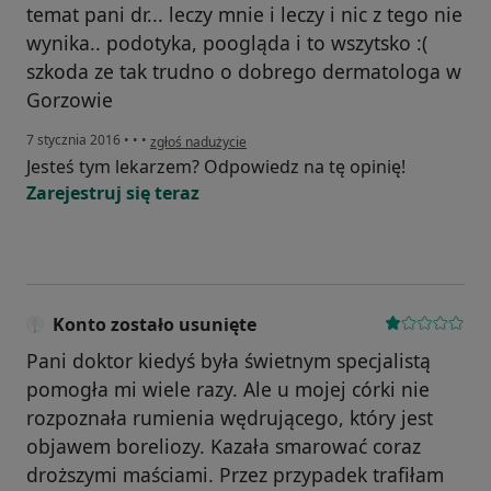
temat pani dr... leczy mnie i leczy i nic z tego nie
wynika.. podotyka, poogląda i to wszytsko :(
szkoda ze tak trudno o dobrego dermatologa w
Gorzowie
w opinii użytkownika Konto zostało usunięte
7 stycznia 2016
•
•
•
zgłoś nadużycie
Jesteś tym lekarzem? Odpowiedz na tę opinię!
Zarejestruj się teraz
Konto zostało usunięte
Pani doktor kiedyś była świetnym specjalistą
pomogła mi wiele razy. Ale u mojej córki nie
rozpoznała rumienia wędrującego, który jest
objawem boreliozy. Kazała smarować coraz
droższymi maściami. Przez przypadek trafiłam