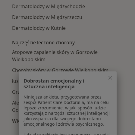
Dermatolodzy w Międzychodzie
Dermatolodzy w Międzyrzeczu
Dermatolodzy w Kutnie
Najczęście leczone choroby
Atopowe zapalenie skóry w Gorzowie
Wielkopolskim
Choroby skóry w Gorzowie Wielkopolskim
Dobrostan emocjonalny i
łuszczyca w Gorzowie Wielkopolskim
sztuczna inteligencja
Grzybica w Gorzowie Wielkopolskim
Niniejsza ankieta, przygotowana przez
zespół Patient Care Doctoralia, ma na celu
Alergiczne kontaktowe zapalenie skóry w
lepsze zrozumienie, w jaki sposób ludzie
Gorzowie Wielkopolskim
korzystają z narzędzi sztucznej inteligencji
jako wsparcia dla swojego dobrostanu
Więcej (15)
emocjonalnego i zdrowia psychicznego.
Więcej w kategorii: Najczęście leczone chorob
Udział w ankiecie jest anonimowy, a wyniki