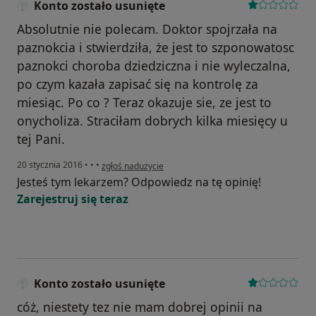
Konto zostało usunięte
Absolutnie nie polecam. Doktor spojrzała na
paznokcia i stwierdziła, że jest to szponowatosc
paznokci choroba dziedziczna i nie wyleczalna,
po czym kazała zapisać się na kontrolę za
miesiąc. Po co ? Teraz okazuje sie, ze jest to
onycholiza. Straciłam dobrych kilka miesięcy u
tej Pani.
w opinii użytkownika Konto zostało usunięte
20 stycznia 2016
•
•
•
zgłoś nadużycie
Jesteś tym lekarzem? Odpowiedz na tę opinię!
Zarejestruj się teraz
Konto zostało usunięte
cóż, niestety tez nie mam dobrej opinii na