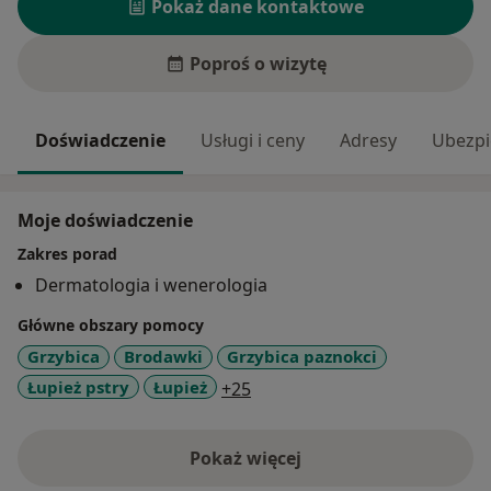
Pokaż dane kontaktowe
Poproś o wizytę
Doświadczenie
Usługi i ceny
Adresy
Ubezpi
Moje doświadczenie
Zakres porad
Dermatologia i wenerologia
Główne obszary pomocy
Grzybica
Brodawki
Grzybica paznokci
a11y_sr_more_diseases
Łupież pstry
Łupież
+25
Pokaż więcej
o doświadczeniu