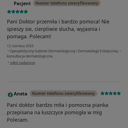
Pacjent
Numer telefonu zweryfikowany
P
Pani Doktor przemiła i bardzo pomoca! Nie
spieszy sie, cierpliwie slucha, wyjasnia i
pomaga. Polecam!
12 czerwca 2025
•
Specjalistyczny Gabinet Dermatologiczny i Dermatologii Estetycznej.
•
konsultacja dermatologiczna
w opinii użytkownika Pacjent
•
zgłoś nadużycie
Aneta
Numer telefonu zweryfikowany
A
Pani doktor bardzo miła i pomocna pianka
przepisana na łuszczyce pomogła w mig
Polecam.