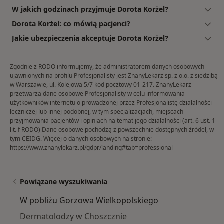
W jakich godzinach przyjmuje Dorota Korżel?
Dorota Korżel: co mówią pacjenci?
Jakie ubezpieczenia akceptuje Dorota Korżel?
Zgodnie z RODO informujemy, że administratorem danych osobowych
ujawnionych na profilu Profesjonalisty jest ZnanyLekarz sp. z o.o. z siedzibą
w Warszawie, ul. Kolejowa 5/7 kod pocztowy 01-217. ZnanyLekarz
przetwarza dane osobowe Profesjonalisty w celu informowania
użytkowników internetu o prowadzonej przez Profesjonalistę działalności
leczniczej lub innej podobnej, w tym specjalizacjach, miejscach
przyjmowania pacjentów i opiniach na temat jego działalności (art. 6 ust. 1
lit. f RODO) Dane osobowe pochodzą z powszechnie dostępnych źródeł, w
tym CEIDG. Więcej o danych osobowych na stronie:
https://www.znanylekarz.pl/gdpr/landing#tab=professional
Powiązane wyszukiwania
W pobliżu Gorzowa Wielkopolskiego
Dermatolodzy w Choszcznie