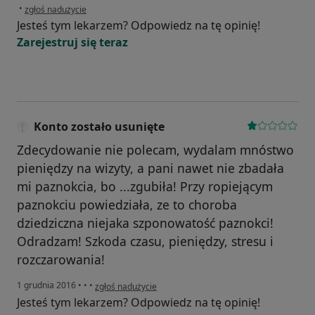
w opinii użytkownika Ewelina
•
zgłoś nadużycie
Jesteś tym lekarzem? Odpowiedz na tę opinię!
Zarejestruj się teraz
Konto zostało usunięte
Zdecydowanie nie polecam, wydalam mnóstwo
pieniędzy na wizyty, a pani nawet nie zbadała
mi paznokcia, bo ...zgubiła! Przy ropiejącym
paznokciu powiedziała, ze to choroba
dziedziczna niejaka szponowatość paznokci!
Odradzam! Szkoda czasu, pieniędzy, stresu i
rozczarowania!
w opinii użytkownika Konto zostało usunięte
1 grudnia 2016
•
•
•
zgłoś nadużycie
Jesteś tym lekarzem? Odpowiedz na tę opinię!