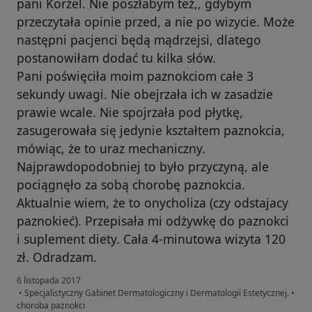
pani Korżel. Nie poszłabym też,, gdybym
przeczytała opinie przed, a nie po wizycie. Może
następni pacjenci będą mądrzejsi, dlatego
postanowiłam dodać tu kilka słów.
Pani poświęciła moim paznokciom całe 3
sekundy uwagi. Nie obejrzała ich w zasadzie
prawie wcale. Nie spojrzała pod płytkę,
zasugerowała się jedynie kształtem paznokcia,
mówiąc, że to uraz mechaniczny.
Najprawdopodobniej to było przyczyną, ale
pociągnęło za sobą chorobę paznokcia.
Aktualnie wiem, że to onycholiza (czy odstajacy
paznokieć). Przepisała mi odżywkę do paznokci
i suplement diety. Cała 4-minutowa wizyta 120
zł. Odradzam.
6 listopada 2017
•
Specjalistyczny Gabinet Dermatologiczny i Dermatologii Estetycznej.
•
choroba paznokci