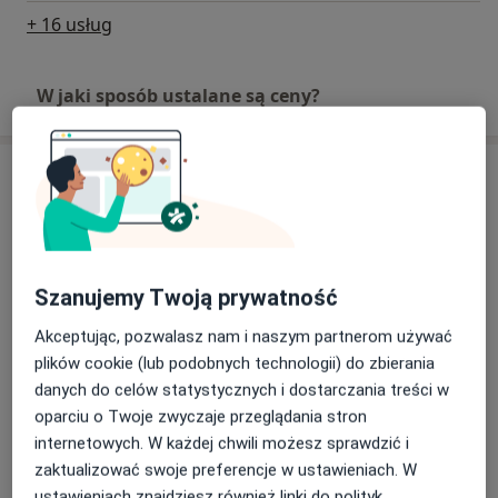
+ 16 usług
W jaki sposób ustalane są ceny?
Adres
Specjalistyczny Gabinet Dermatologiczny i
Dermatologii Estetycznej.
pl. Jana Pawła II 74a,b,
66-400
Gorzów Wielkopolski
Szanujemy Twoją prywatność
Akceptując, pozwalasz nam i naszym partnerom używać
Powiększ mapę
otwiera się w nowej karcie
plików cookie (lub podobnych technologii) do zbierania
danych do celów statystycznych i dostarczania treści w
Dostępność
W tym gabinecie nie można umawiać wizyt przez
oparciu o Twoje zwyczaje przeglądania stron
internet
internetowych. W każdej chwili możesz sprawdzić i
zaktualizować swoje preferencje w ustawieniach. W
Co mam zrobić w tej sytuacji?
ustawieniach znajdziesz również linki do polityk