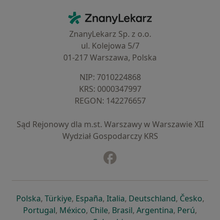
Kontakt
ZnanyLekarz - Strona główna
ZnanyLekarz Sp. z o.o.
ul. Kolejowa 5/7
01-217 Warszawa, Polska
NIP: ⁠7010224868
KRS: ⁠0000347997
REGON: ⁠142276657
Sąd Rejonowy dla m.st. Warszawy w Warszawie XII
Wydział Gospodarczy KRS
Facebook
otwiera się w nowej karcie
otwiera się w nowej karcie
otwiera się w nowej karcie
otwiera się w nowej karcie
otwiera się w nowej karci
otwiera się
otwi
Polska
,
Türkiye
,
España
,
Italia
,
Deutschland
,
Česko
,
otwiera się w nowej karcie
otwiera się w nowej karcie
otwiera się w nowej karcie
otwiera się w nowej kar
otwiera się 
otwier
Portugal
,
México
,
Chile
,
Brasil
,
Argentina
,
Perú
,