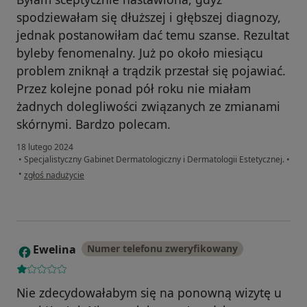
spodziewałam się dłuższej i głębszej diagnozy,
jednak postanowiłam dać temu szanse. Rezultat
byleby fenomenalny. Już po około miesiącu
problem zniknął a trądzik przestał się pojawiać.
Przez kolejne ponad pół roku nie miałam
żadnych dolegliwości związanych ze zmianami
skórnymi. Bardzo polecam.
18 lutego 2024
•
Specjalistyczny Gabinet Dermatologiczny i Dermatologii Estetycznej.
•
w opinii użytkownika Maria
•
zgłoś nadużycie
Ewelina
Numer telefonu zweryfikowany
E
Nie zdecydowałabym się na ponowną wizytę u