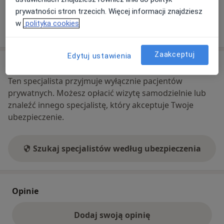
prywatności stron trzecich. Więcej informacji znajdziesz
w
polityka cookies
Pokaż więcej
o adresie
Zaakceptuj
Edytuj ustawienia
Ubezpieczenia - brak akceptowanych
Ten specjalista przyjmuje wyłącznie pacjentów
prywatnych. Możesz opłacić wizytę samodzielnie lub
znaleźć innego specjalistę, który akceptuje Twoje
ubezpieczenie.
Szukaj specjalistów według ubezpieczenia
Opinie
Dodaj swoją opinię