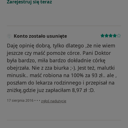
Zarejestruj się teraz
Konto zostało usunięte
Daję opinię dobrą, tylko dlatego ,że nie wiem
jeszcze czy maść pomoże córce. Pani Doktor
była bardzo, miła bardzo dokładnie córkę
obejrzała. Nie z zza biurka ;-). Jest też, malutki
minusik.. maść robiona na 100% za 93 zł.. ale ,
poszłam do lekarza rodzinnego i przepisał na
zniżkę,gdzie juz zapłaciłam 8,97 zł :D.
w opinii użytkownika Konto zostało usunięte
17 sierpnia 2016
•
•
•
zgłoś nadużycie