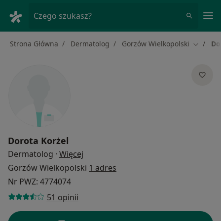
Me
Czego szukasz?
Strona Główna
Dermatolog
Gorzów Wielkopolski
Do
Zmień m
Dorota Korżel
O specjalizacjach
Dermatolog
·
Więcej
Gorzów Wielkopolski
1 adres
Nr PWZ: 4774074
51 opinii