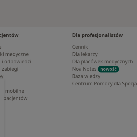
cjentów
Dla profesjonalistów
e
Cennik
ki medyczne
Dla lekarzy
a i odpowiedzi
Dla placówek medycznych
i zabiegi
Noa Notes
nowość
by
Baza wiedzy
Centrum Pomocy dla Specjal
cje mobilne
la pacjentów