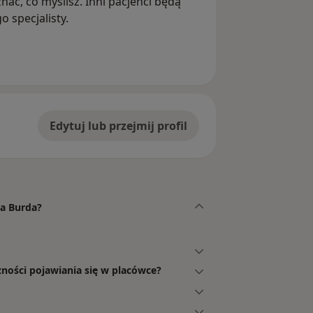
nać, co myślisz. Inni pacjenci będą
 specjalisty.
Edytuj lub przejmij profil
ta Burda?
zności pojawiania się w placówce?