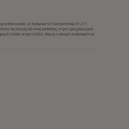
ibą w Warszawie, ul. Kolejowa 5/7 kod pocztowy 01-217.
ości leczniczej lub innej podobnej, w tym specjalizacjach,
tępnych źródeł, w tym CEIDG. Więcej o danych osobowych na