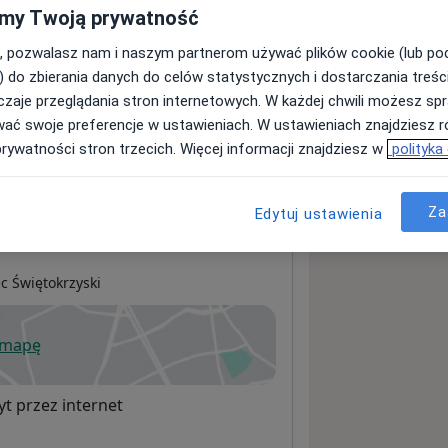
my Twoją prywatność
, pozwalasz nam i naszym partnerom używać plików cookie (lub p
sługach i cenach
) do zbierania danych do celów statystycznych i dostarczania treśc
ormacji o usługach i cenach.
zaje przeglądania stron internetowych. W każdej chwili możesz spr
wać swoje preferencje w ustawieniach. W ustawieniach znajdziesz ró
prywatności stron trzecich. Więcej informacji znajdziesz w
polityka
Za
Edytuj ustawienia
c Świętokrzyski
 mapę
wiera się w nowej karcie
t przez internet