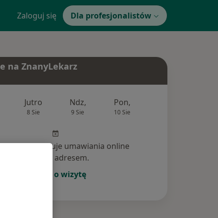
Zaloguj się
Dla profesjonalistów
e na ZnanyLekarz
Jutro
Ndz,
Pon,
Wt,
Śr,
8 Sie
9 Sie
10 Sie
11 Sie
12 Si
jalista nie oferuje umawiania online
pod tym adresem.
Poproś o wizytę