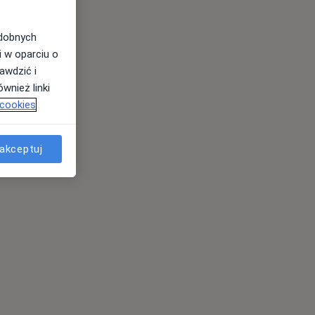
odobnych
i w oparciu o
awdzić i
wnież linki
 cookies
akceptuj