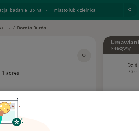
acja, badanie lub nazwisko
miasto lub dzielnica
ski
Dorota Burda
Zmień miasto
Umawiani
Nieaktywny
alizacjach
Dziś
7 Sie
i
1 adres
Spec
Poproś o wizytę
Ubezpieczenia
Opinie