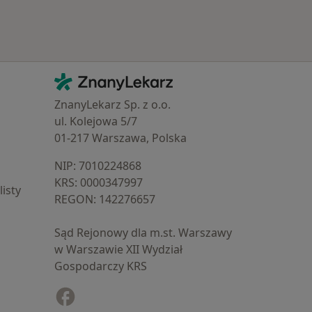
Kontakt
ZnanyLekarz - Strona główna
ZnanyLekarz Sp. z o.o.
ul. Kolejowa 5/7
01-217 Warszawa, Polska
NIP: ⁠7010224868
KRS: ⁠0000347997
isty
REGON: ⁠142276657
Sąd Rejonowy dla m.st. Warszawy
w Warszawie XII Wydział
Gospodarczy KRS
Facebook
otwiera się w nowej karcie