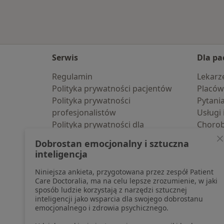
Serwis
Dla pa
Regulamin
Lekarz
Polityka prywatności pacjentów
Placów
Polityka prywatności
Pytani
profesjonalistów
Usługi 
Polityka prywatności dla
Choro
profesjonalistów, których dane
Pomoc
Dobrostan emocjonalny i sztuczna
pozyskaliśmy samodzielnie
Aplika
inteligencja
Polityka cookies
Blog d
Niniejsza ankieta, przygotowana przez zespół Patient
Jak działają wyniki wyszukiwania
Care Doctoralia, ma na celu lepsze zrozumienie, w jaki
Dostępność
sposób ludzie korzystają z narzędzi sztucznej
O nas
inteligencji jako wsparcia dla swojego dobrostanu
emocjonalnego i zdrowia psychicznego.
Praca
Rekrutujemy!
Partnerzy