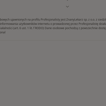
ych ujawnionych na profilu Profesjonalisty jest ZnanyLekarz sp. z o.o. z siedz
formowania użytkowników internetu o prowadzonej przez Profesjonalistę działaln
iałalności (art. 6 ust. 1 lit. f RODO) Dane osobowe pochodzą z powszechnie dos
onal