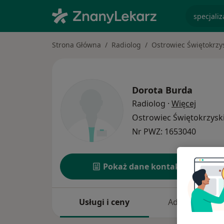
specjaliz
Strona Główna
Radiolog
Ostrowiec Świętokrzy
Dorota Burda
O specj
Radiolog
·
Więcej
Ostrowiec Świętokrzysk
Nr PWZ: 1653040
Pokaż dane kontaktowe
Usługi i ceny
Adresy