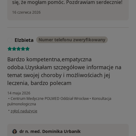
się, że mogłam pomóc. Pozdrawiam serdecznie!
16 czerwca 2026
Elzbieta
Numer telefonu zweryfikowany
E
Bardzo kompetentna,empatyczna
odoba.Uzyskałam szczegółowe informacje na
temat swojej choroby i możliwościach jej
leczenia, bardzo polecam
14 maja 2026
•
Centrum Medyczne POLMED Oddział Wrocław
•
Konsultacja
pulmonologiczna
w opinii użytkownika Elzbieta
•
zgłoś nadużycie
dr n. med. Dominika Urbanik