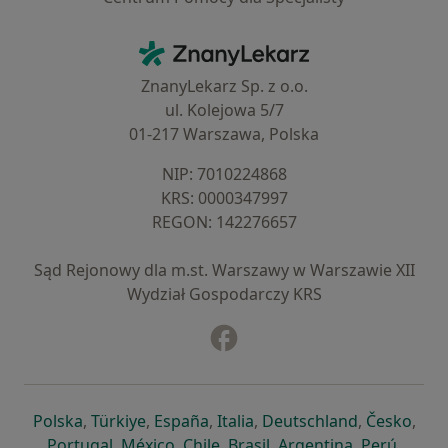
Kontakt
ZnanyLekarz - Strona główna
ZnanyLekarz Sp. z o.o.
ul. Kolejowa 5/7
01-217 Warszawa, Polska
NIP: ⁠7010224868
KRS: ⁠0000347997
REGON: ⁠142276657
Sąd Rejonowy dla m.st. Warszawy w Warszawie XII
Wydział Gospodarczy KRS
Facebook
otwiera się w nowej karcie
otwiera się w nowej karcie
otwiera się w nowej karcie
otwiera się w nowej karcie
otwiera się w nowej karci
otwiera się
otwi
Polska
,
Türkiye
,
España
,
Italia
,
Deutschland
,
Česko
,
otwiera się w nowej karcie
otwiera się w nowej karcie
otwiera się w nowej karcie
otwiera się w nowej kar
otwiera się 
otwier
Portugal
,
México
,
Chile
,
Brasil
,
Argentina
,
Perú
,