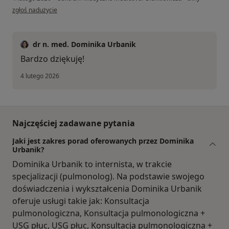
w opinii użytkownika Elżbieta
zgłoś nadużycie
dr n. med. Dominika Urbanik
Bardzo dziękuję!
4 lutego 2026
Najczęściej zadawane pytania
Jaki jest zakres porad oferowanych przez Dominika
Urbanik?
Dominika Urbanik to internista, w trakcie
specjalizacji (pulmonolog). Na podstawie swojego
doświadczenia i wykształcenia Dominika Urbanik
oferuje usługi takie jak: Konsultacja
pulmonologiczna, Konsultacja pulmonologiczna +
USG płuc, USG płuc, Konsultacja pulmonologiczna +