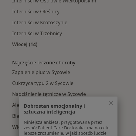
Interniści w Ostrowie Wielkopolskim
Interniści w Oleśnicy
Interniści w Krotoszynie
Interniści w Trzebnicy
Więcej (14)
Więcej w kategorii: W pobliżu Sycowa
Najczęście leczone choroby
Zapalenie płuc w Sycowie
Cukrzyca typu 2 w Sycowie
Nadciśnienie tętnicze w Sycowie
Alergia w Sycowie
Dobrostan emocjonalny i
sztuczna inteligencja
Biegunka w Sycowie
Niniejsza ankieta, przygotowana przez
Więcej (2)
zespół Patient Care Doctoralia, ma na celu
lepsze zrozumienie, w jaki sposób ludzie
Więcej w kategorii: Najczęście leczone choroby