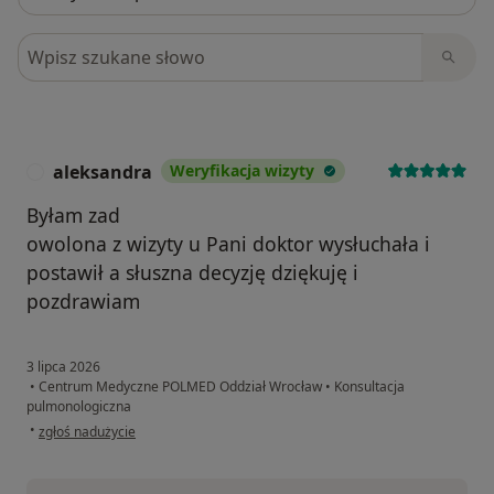
Szukaj w opiniach
aleksandra
Weryfikacja wizyty
A
Byłam zad
owolona z wizyty u Pani doktor wysłuchała i
postawił a słuszna decyzję dziękuję i
pozdrawiam
3 lipca 2026
•
Centrum Medyczne POLMED Oddział Wrocław
•
Konsultacja
pulmonologiczna
w opinii użytkownika aleksandra
•
zgłoś nadużycie