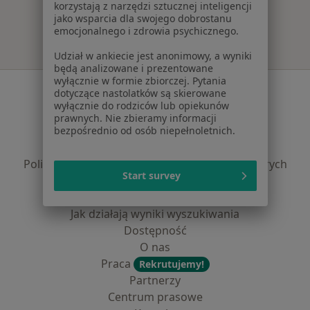
korzystają z narzędzi sztucznej inteligencji
jako wsparcia dla swojego dobrostanu
emocjonalnego i zdrowia psychicznego.
Udział w ankiecie jest anonimowy, a wyniki
będą analizowane i prezentowane
wyłącznie w formie zbiorczej. Pytania
Serwis
dotyczące nastolatków są skierowane
wyłącznie do rodziców lub opiekunów
Regulamin
prawnych. Nie zbieramy informacji
Polityka prywatności pacjentów
bezpośrednio od osób niepełnoletnich.
Polityka prywatności profesjonalistów
Polityka prywatności dla profesjonalistów, których
Start survey
dane pozyskaliśmy samodzielnie
Polityka cookies
Jak działają wyniki wyszukiwania
Dostępność
O nas
Praca
Rekrutujemy!
Partnerzy
Centrum prasowe