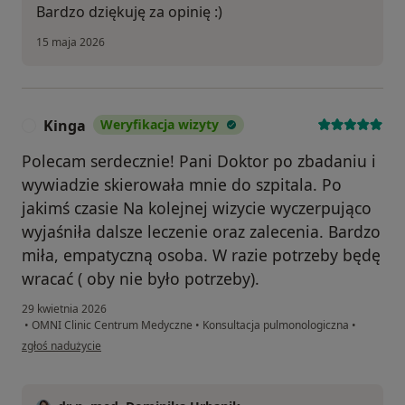
Bardzo dziękuję za opinię :)
15 maja 2026
Kinga
Weryfikacja wizyty
K
Polecam serdecznie! Pani Doktor po zbadaniu i
wywiadzie skierowała mnie do szpitala. Po
jakimś czasie Na kolejnej wizycie wyczerpująco
wyjaśniła dalsze leczenie oraz zalecenia. Bardzo
miła, empatyczną osoba. W razie potrzeby będę
wracać ( oby nie było potrzeby).
29 kwietnia 2026
•
OMNI Clinic Centrum Medyczne
•
Konsultacja pulmonologiczna
•
w opinii użytkownika Kinga
zgłoś nadużycie