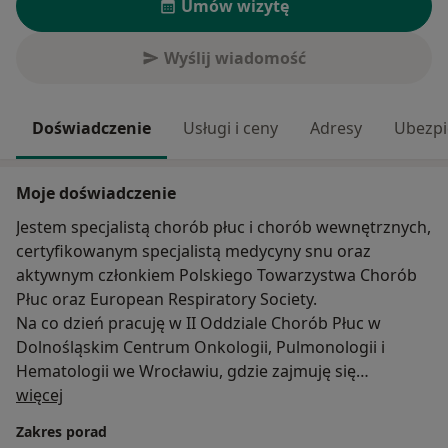
Umów wizytę
Wyślij wiadomość
Doświadczenie
Usługi i ceny
Adresy
Ubezpi
Moje doświadczenie
Jestem specjalistą chorób płuc i chorób wewnętrznych,
certyfikowanym specjalistą medycyny snu oraz
aktywnym członkiem Polskiego Towarzystwa Chorób
Płuc oraz European Respiratory Society.
Na co dzień pracuję w II Oddziale Chorób Płuc w
Dolnośląskim Centrum Onkologii, Pulmonologii i
Hematologii we Wrocławiu, gdzie zajmuję się
O mnie
diagnostyką i leczeniem chorób płuc oraz nieinwazyjną
więcej
wentylacją mechaniczną pacjentów z niewydolnością
Zakres porad
oddechową.