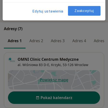
Zaakceptuj
Edytuj ustawienia
W jaki sposób ustalane są ceny?
Adresy (7)
Adres 1
Adres 2
Adres 3
Adres 4
Adres 5
OMNI Clinic Centrum Medyczne
al. Wiśniowa 83 D-E,
Krzyki
, 53-126
Wrocław
Powiększ mapę
otwiera się w nowej karcie
Dostępność
Pokaż kalendarz