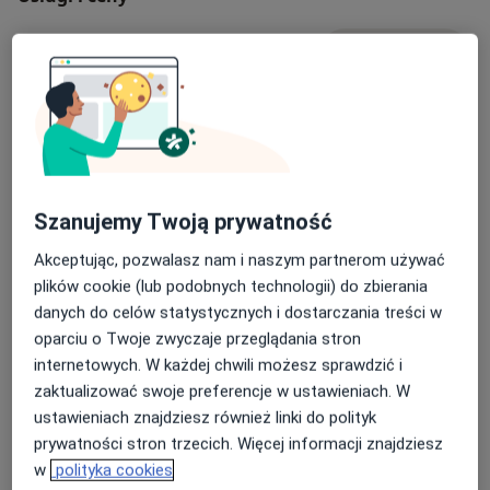
Konsultacja pulmonologiczna
Umów wizytę
280 zł
Szczegóły
Badania pulmonologiczne
Umów wizytę
200 zł
Szczegóły
Szanujemy Twoją prywatność
Konsultacja pulmonologiczna + USG
płuc
Umów wizytę
Akceptując, pozwalasz nam i naszym partnerom używać
380 zł - 480 zł
Szczegóły
plików cookie (lub podobnych technologii) do zbierania
danych do celów statystycznych i dostarczania treści w
Konsultacja pulmonologiczna + USG
oparciu o Twoje zwyczaje przeglądania stron
Umów wizytę
380 zł
Szczegóły
internetowych. W każdej chwili możesz sprawdzić i
zaktualizować swoje preferencje w ustawieniach. W
ustawieniach znajdziesz również linki do polityk
USG płuc
Umów wizytę
prywatności stron trzecich. Więcej informacji znajdziesz
250 zł
Szczegóły
w
polityka cookies