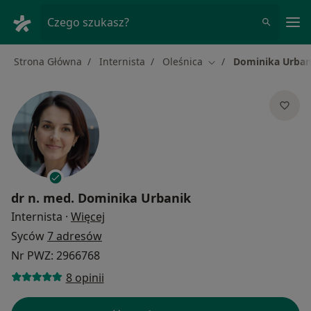
Me
Czego szukasz?
Strona Główna
Internista
Oleśnica
Dominika Urban
Zmień miasto
dr n. med.
Dominika Urbanik
O specjalizacjach
Internista
·
Więcej
Syców
7 adresów
Nr PWZ: 2966768
8 opinii