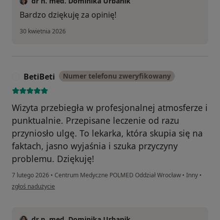
dr n. med. Dominika Urbanik
Bardzo dziękuję za opinię!
30 kwietnia 2026
BetiBeti
Numer telefonu zweryfikowany
B
Wizyta przebiegła w profesjonalnej atmosferze i
punktualnie. Przepisane leczenie od razu
przyniosło ulgę. To lekarka, która skupia się na
faktach, jasno wyjaśnia i szuka przyczyny
problemu. Dziękuję!
7 lutego 2026
•
Centrum Medyczne POLMED Oddział Wrocław
•
Inny
•
w opinii użytkownika BetiBeti
zgłoś nadużycie
dr n. med. Dominika Urbanik