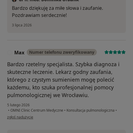
Bardzo dziękuję za miłe słowa i zaufanie.
Pozdrawiam serdecznie!
3 lipca 2026
Max
Numer telefonu zweryfikowany
M
Bardzo rzetelny specjalista. Szybka diagnoza i
skuteczne leczenie. Lekarz godny zaufania,
którego z czystym sumieniem mogę polecić
każdemu, kto szuka profesjonalnej pomocy
pulmonologicznej we Wrocławiu.
5 lutego 2026
•
OMNI Clinic Centrum Medyczne
•
Konsultacja pulmonologiczna
•
w opinii użytkownika Max
zgłoś nadużycie