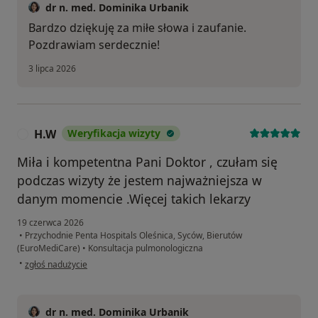
dr n. med. Dominika Urbanik
Bardzo dziękuję za miłe słowa i zaufanie.
Pozdrawiam serdecznie!
3 lipca 2026
H.W
Weryfikacja wizyty
H
Miła i kompetentna Pani Doktor , czułam się
podczas wizyty że jestem najważniejsza w
danym momencie .Więcej takich lekarzy
19 czerwca 2026
•
Przychodnie Penta Hospitals Oleśnica, Syców, Bierutów
(EuroMediCare)
•
Konsultacja pulmonologiczna
w opinii użytkownika H.W
•
zgłoś nadużycie
dr n. med. Dominika Urbanik