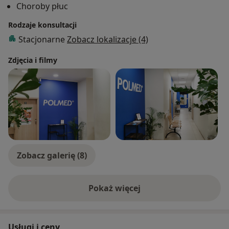
Choroby płuc
Od wielu lat zajmuję się diagnostyką i leczeniem
obturacyjnego bezdechu sennego.
Rodzaje konsultacji
Stacjonarne
Zobacz lokalizacje (4)
Zdjęcia i filmy
Zobacz galerię (8)
Pokaż więcej
o doświadczeniu
Usługi i ceny