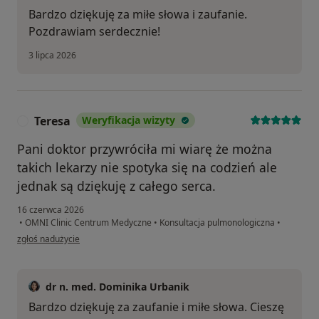
Bardzo dziękuję za miłe słowa i zaufanie.
Pozdrawiam serdecznie!
3 lipca 2026
Teresa
Weryfikacja wizyty
T
Pani doktor przywróciła mi wiarę że można
takich lekarzy nie spotyka się na codzień ale
jednak są dziękuję z całego serca.
16 czerwca 2026
•
OMNI Clinic Centrum Medyczne
•
Konsultacja pulmonologiczna
•
w opinii użytkownika Teresa
zgłoś nadużycie
dr n. med. Dominika Urbanik
​Bardzo dziękuję za zaufanie i miłe słowa. Cieszę