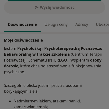
Wyślij wiadomość
Doświadczenie
Usługi i ceny
Adresy
Ubezpi
Moje doświadczenie
Jestem
Psycholożką
i
Psychoterapeutką Poznawczo-
Behawioralną w trakcie szkolenia
(Centrum Terapii
Poznawczej i Schematu INTEREGO). Wspieram
osoby
dorosłe
, które chcą polepszyć swoje funkcjonowanie
psychiczne.
Szczególnie bliska jest mi praca z osobami
borykającymi się z:
Nadmiernym lękiem, atakami paniki,
zamartwianiem się