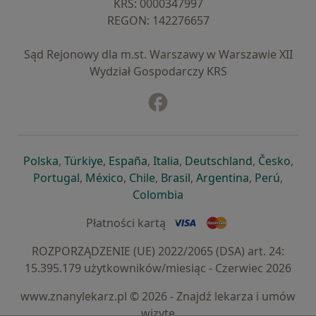
KRS: ⁠0000347997
REGON: ⁠142276657
Sąd Rejonowy dla m.st. Warszawy w Warszawie XII
Wydział Gospodarczy KRS
Facebook
otwiera się w nowej karcie
otwiera się w nowej karcie
otwiera się w nowej karcie
otwiera się w nowej karcie
otwiera się w nowej karci
otwiera się
otwi
Polska
,
Türkiye
,
España
,
Italia
,
Deutschland
,
Česko
,
otwiera się w nowej karcie
otwiera się w nowej karcie
otwiera się w nowej karcie
otwiera się w nowej kar
otwiera się 
otwier
Portugal
,
México
,
Chile
,
Brasil
,
Argentina
,
Perú
,
otwiera się w nowej karc
Colombia
Płatności kartą
ROZPORZĄDZENIE (UE) 2022/2065 (DSA) art. 24:
15.395.179 użytkowników/miesiąc - Czerwiec 2026
www.znanylekarz.pl © 2026 - Znajdź lekarza i umów
wizytę