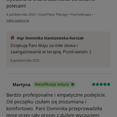
polecam!
4 października 2025
•
Good Place Therapy
•
Psychoterapia
•
w opinii użytkownika Maja
zgłoś nadużycie
mgr Dominika Staniszewska-Kurczak
Dziękuję Pani Maju za miłe słowa i
zaangażowanie w terapię. Pozdrawiam :)
6 października 2025
Martyna
Weryfikacja wizyty
M
Bardzo profesjonalne i empatyczne podejście.
Od początku czułam się zrozumiana i
komfortowo. Pani Dominika przeprowadziła
mnie przez cały proces z dużym wyczuciem,