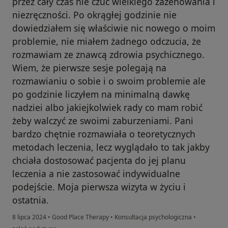
przez cały czas nie czuć wielkiego zażenowania i
niezręczności. Po okrągłej godzinie nie
dowiedziałem się właściwie nic nowego o moim
problemie, nie miałem żadnego odczucia, że
rozmawiam ze znawcą zdrowia psychicznego.
Wiem, że pierwsze sesje polegają na
rozmawianiu o sobie i o swoim problemie ale
po godzinie liczyłem na minimalną dawkę
nadziei albo jakiejkolwiek rady co mam robić
żeby walczyć ze swoimi zaburzeniami. Pani
bardzo chętnie rozmawiała o teoretycznych
metodach leczenia, lecz wyglądało to tak jakby
chciała dostosować pacjenta do jej planu
leczenia a nie zastosować indywidualne
podejście. Moja pierwsza wizyta w życiu i
ostatnia.
8 lipca 2024
•
Good Place Therapy
•
Konsultacja psychologiczna
•
w opinii użytkownika Aasimar