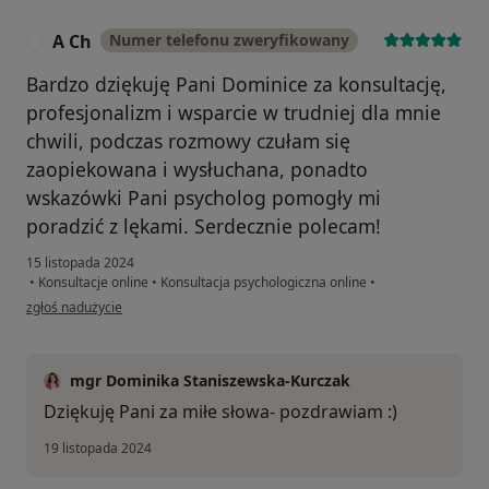
A Ch
Numer telefonu zweryfikowany
A
Bardzo dziękuję Pani Dominice za konsultację,
profesjonalizm i wsparcie w trudniej dla mnie
chwili, podczas rozmowy czułam się
zaopiekowana i wysłuchana, ponadto
wskazówki Pani psycholog pomogły mi
poradzić z lękami. Serdecznie polecam!
15 listopada 2024
•
Konsultacje online
•
Konsultacja psychologiczna online
•
w opinii użytkownika A Ch
zgłoś nadużycie
mgr Dominika Staniszewska-Kurczak
Dziękuję Pani za miłe słowa- pozdrawiam :)
19 listopada 2024