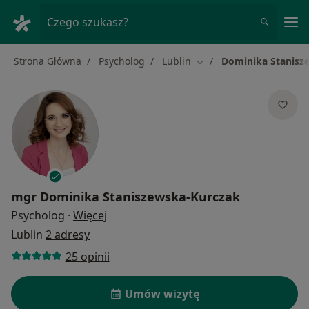
Me
Czego szukasz?
Strona Główna
Psycholog
Lublin
Dominika Stanisz
Zmień miasto
mgr
Dominika Staniszewska-Kurczak
O specjalizacjach
Psycholog
·
Więcej
Lublin
2 adresy
25 opinii
Umów wizytę