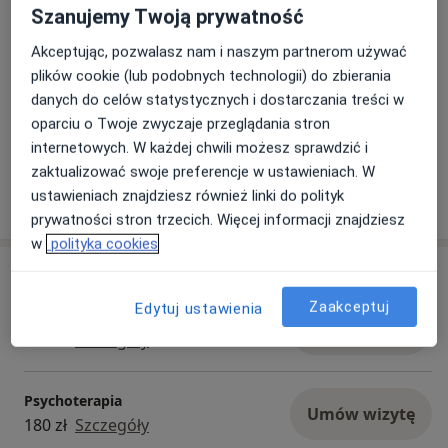
Szanujemy Twoją prywatność
Akceptując, pozwalasz nam i naszym partnerom używać
plików cookie (lub podobnych technologii) do zbierania
danych do celów statystycznych i dostarczania treści w
oparciu o Twoje zwyczaje przeglądania stron
Zobacz galerię (1)
internetowych. W każdej chwili możesz sprawdzić i
zaktualizować swoje preferencje w ustawieniach. W
Pokaż więcej
ustawieniach znajdziesz również linki do polityk
o doświadczeniu
prywatności stron trzecich. Więcej informacji znajdziesz
w
polityka cookies
Usługi i ceny
Zaakceptuj
Edytuj ustawienia
Konsultacja psychologiczna
Umów wizytę
180 zł
Szczegóły
Psychoterapia
Umów wizytę
180 zł
Szczegóły