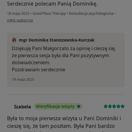
Serdecznie polecam Panią Dominikę.
18 maja 2025
•
Good Place Therapy
•
Konsultacja psychologiczna
•
w opinii użytkownika Konto zostało usunięte
zgłoś nadużycie
mgr Dominika Staniszewska-Kurczak
Dziękuję Pani Małgorzato za opinię i cieszę się,
że pierwsza sesja była dla Pani pozytywnym
doświadczeniem.
Pozdrawiam serdecznie
19 maja 2025
Izabela
Weryfikacja wizyty
I
Była to moja pierwsza wizyta u Pani Dominiki i
cieszę się, że tam poszłam. Była Pani bardzo