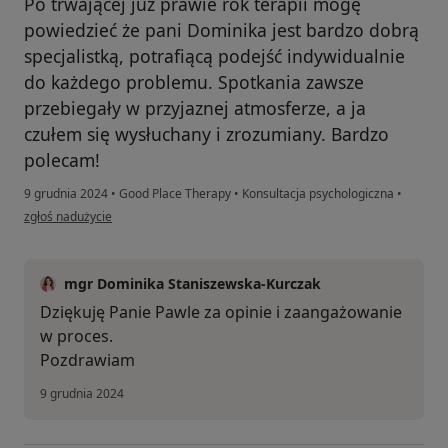
Po trwającej już prawie rok terapii mogę
powiedzieć że pani Dominika jest bardzo dobrą
specjalistką, potrafiącą podejść indywidualnie
do każdego problemu. Spotkania zawsze
przebiegały w przyjaznej atmosferze, a ja
czułem się wysłuchany i zrozumiany. Bardzo
polecam!
9 grudnia 2024
•
Good Place Therapy
•
Konsultacja psychologiczna
•
w opinii użytkownika Paweł
zgłoś nadużycie
mgr Dominika Staniszewska-Kurczak
Dziękuję Panie Pawle za opinie i zaangażowanie
w proces.
Pozdrawiam
9 grudnia 2024