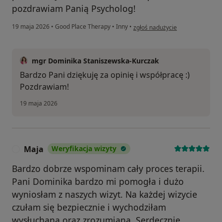
pozdrawiam Panią Psycholog!
w opinii użytkownika Awokado
19 maja 2026
•
Good Place Therapy
•
Inny
•
zgłoś nadużycie
mgr Dominika Staniszewska-Kurczak
Bardzo Pani dziękuję za opinię i współpracę :)
Pozdrawiam!
19 maja 2026
Maja
Weryfikacja wizyty
M
Bardzo dobrze wspominam cały proces terapii.
Pani Dominika bardzo mi pomogła i dużo
wyniosłam z naszych wizyt. Na każdej wizycie
czułam się bezpiecznie i wychodziłam
wysłuchana oraz zrozumiana. Serdecznie