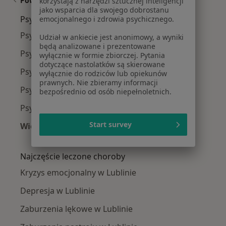
Powiązane wyszukiwania
korzystają z narzędzi sztucznej inteligencji
jako wsparcia dla swojego dobrostanu
Psycholodzy w pobliżu
emocjonalnego i zdrowia psychicznego.
Psycholodzy Czuby
Udział w ankiecie jest anonimowy, a wyniki
będą analizowane i prezentowane
Psycholodzy Sławin
wyłącznie w formie zbiorczej. Pytania
dotyczące nastolatków są skierowane
Psycholodzy Osiedle Bronowice Iii - Maki
wyłącznie do rodziców lub opiekunów
prawnych. Nie zbieramy informacji
Psycholodzy Węglin Południowy
bezpośrednio od osób niepełnoletnich.
Psycholodzy Węglin-Południe
Start survey
Więcej (3)
Więcej w kategorii: Psycholodzy w pobliżu
Najczęście leczone choroby
Kryzys emocjonalny w Lublinie
Depresja w Lublinie
Zaburzenia lękowe w Lublinie