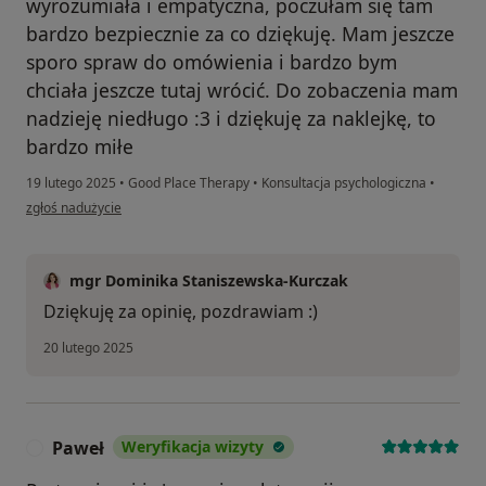
wyrozumiała i empatyczna, poczułam się tam
bardzo bezpiecznie za co dziękuję. Mam jeszcze
sporo spraw do omówienia i bardzo bym
chciała jeszcze tutaj wrócić. Do zobaczenia mam
nadzieję niedługo :3 i dziękuję za naklejkę, to
bardzo miłe
19 lutego 2025
•
Good Place Therapy
•
Konsultacja psychologiczna
•
w opinii użytkownika Izabela
zgłoś nadużycie
mgr Dominika Staniszewska-Kurczak
Dziękuję za opinię, pozdrawiam :)
20 lutego 2025
Paweł
Weryfikacja wizyty
P