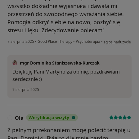
wszystko dokładnie wyjaśniała i dawała mi
przestrzeń do swobodnego wyrażania siebie.
Pomogła odkryć siebie na nowo, pozbyć się
stresu i lęku. Zdecydowanie polecam!
w opinii użytkownik
7 sierpnia 2025
•
Good Place Therapy
•
Psychoterapia
•
zgłoś nadużycie
mgr Dominika Staniszewska-Kurczak
Dziękuję Pani Martyno za opinię, pozdrawiam
serdecznie :)
7 sierpnia 2025
Ola
Weryfikacja wizyty
O
Z pełnym przekonaniem mogę polecić terapię u
Pani Dominiki. Była to dla mnie bardzo