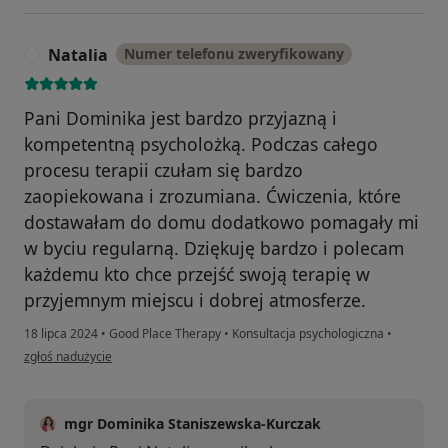
Natalia
Numer telefonu zweryfikowany
N
Pani Dominika jest bardzo przyjazną i
kompetentną psycholożką. Podczas całego
procesu terapii czułam się bardzo
zaopiekowana i zrozumiana. Ćwiczenia, które
dostawałam do domu dodatkowo pomagały mi
w byciu regularną. Dziękuję bardzo i polecam
każdemu kto chce przejść swoją terapię w
przyjemnym miejscu i dobrej atmosferze.
18 lipca 2024
•
Good Place Therapy
•
Konsultacja psychologiczna
•
w opinii użytkownika Natalia
zgłoś nadużycie
mgr Dominika Staniszewska-Kurczak