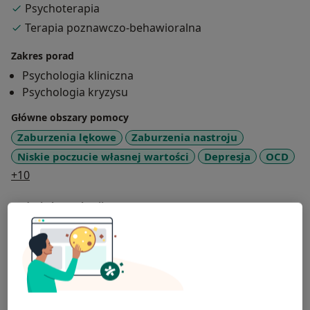
Psychoterapia
Terapia poznawczo-behawioralna
Zakres porad
Psychologia kliniczna
Psychologia kryzysu
Główne obszary pomocy
Zaburzenia lękowe
Zaburzenia nastroju
Niskie poczucie własnej wartości
Depresja
OCD
a11y_sr_more_diseases
+10
Rodzaje konsultacji
Stacjonarne
Zobacz lokalizacje (2)
Konsultacje online
Zobacz kalendarz online
Zdjęcia i filmy