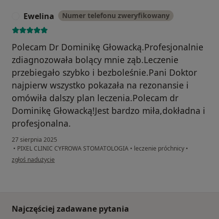
Ewelina
Numer telefonu zweryfikowany
E
Polecam Dr Dominikę Głowacką.Profesjonalnie
zdiagnozowała bolący mnie ząb.Leczenie
przebiegało szybko i bezboleśnie.Pani Doktor
najpierw wszystko pokazała na rezonansie i
omówiła dalszy plan leczenia.Polecam dr
Dominikę Głowacką!Jest bardzo miła,dokładna i
profesjonalna.
27 sierpnia 2025
•
PIXEL CLINIC CYFROWA STOMATOLOGIA
•
leczenie próchnicy
•
w opinii użytkownika Ewelina
zgłoś nadużycie
Najczęściej zadawane pytania