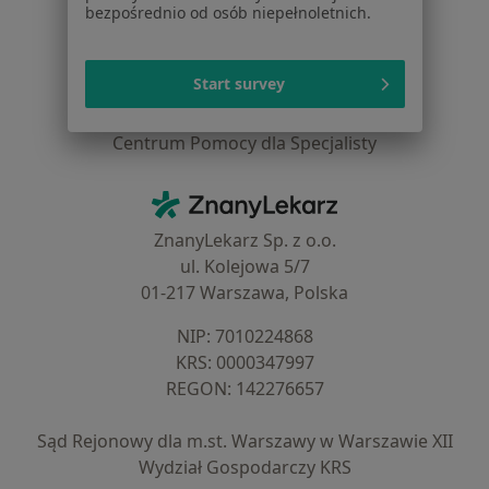
Cennik
bezpośrednio od osób niepełnoletnich.
Dla lekarzy
Dla placówek medycznych
Start survey
Noa Notes
nowość
Baza wiedzy
Centrum Pomocy dla Specjalisty
Kontakt
ZnanyLekarz - Strona główna
ZnanyLekarz Sp. z o.o.
ul. Kolejowa 5/7
01-217 Warszawa, Polska
NIP: ⁠7010224868
KRS: ⁠0000347997
REGON: ⁠142276657
Sąd Rejonowy dla m.st. Warszawy w Warszawie XII
Wydział Gospodarczy KRS