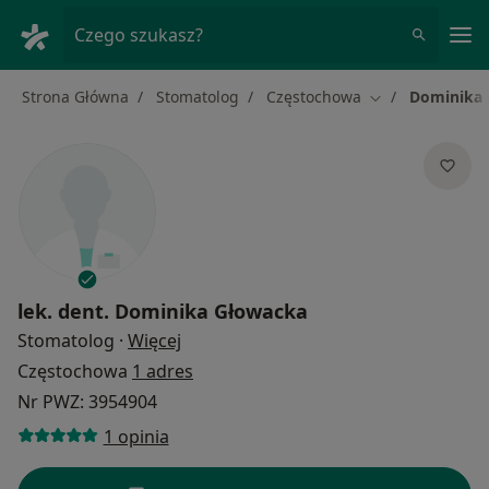
Me
Czego szukasz?
Strona Główna
Stomatolog
Częstochowa
Dominika
Zmień miasto
lek. dent.
Dominika Głowacka
O specjalizacjach
Stomatolog
·
Więcej
Częstochowa
1 adres
Nr PWZ: 3954904
1 opinia