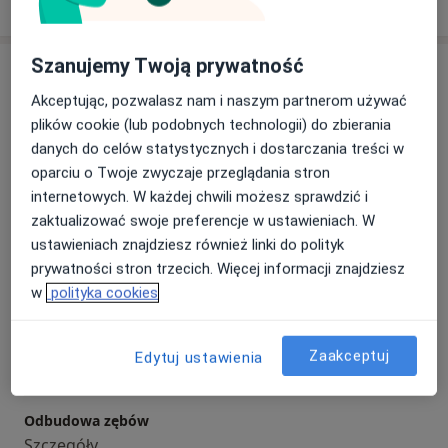
o doświadczeniu
Szanujemy Twoją prywatność
Usługi i ceny
Akceptując, pozwalasz nam i naszym partnerom używać
Konsultacja stomatologiczna
plików cookie (lub podobnych technologii) do zbierania
Szczegóły
danych do celów statystycznych i dostarczania treści w
oparciu o Twoje zwyczaje przeglądania stron
Badania stomatologiczne
internetowych. W każdej chwili możesz sprawdzić i
Szczegóły
zaktualizować swoje preferencje w ustawieniach. W
ustawieniach znajdziesz również linki do polityk
Leczenie kanałowe
prywatności stron trzecich. Więcej informacji znajdziesz
Szczegóły
w
polityka cookies
Leczenie próchnicy
Zaakceptuj
Edytuj ustawienia
Szczegóły
Odbudowa zębów
Szczegóły