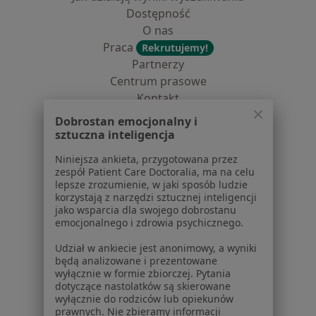
Dostępność
O nas
Praca
Rekrutujemy!
Partnerzy
Centrum prasowe
Kontakt
Dobrostan emocjonalny i
Dla pacjentów
sztuczna inteligencja
Lekarze
Niniejsza ankieta, przygotowana przez
Placówki medyczne
zespół Patient Care Doctoralia, ma na celu
Pytania i odpowiedzi
lepsze zrozumienie, w jaki sposób ludzie
korzystają z narzędzi sztucznej inteligencji
Usługi i zabiegi
jako wsparcia dla swojego dobrostanu
Choroby
emocjonalnego i zdrowia psychicznego.
Pomoc
Udział w ankiecie jest anonimowy, a wyniki
Aplikacje mobilne
będą analizowane i prezentowane
Blog dla pacjentów
wyłącznie w formie zbiorczej. Pytania
dotyczące nastolatków są skierowane
Dla profesjonalistów
wyłącznie do rodziców lub opiekunów
prawnych. Nie zbieramy informacji