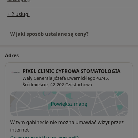
+ 2 usługi
W jaki sposób ustalane są ceny?
Adres
PIXEL CLINIC CYFROWA STOMATOLOGIA
Wały Generała Józefa Dwernickiego 43/45,
Śródmieście
, 42-202
Częstochowa
Powiększ mapę
otwiera się w nowej karcie
Dostępność
W tym gabinecie nie można umawiać wizyt przez
internet