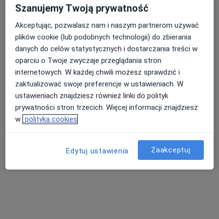
Szanujemy Twoją prywatność
Anna Danuta Pieńkowska
Akceptując, pozwalasz nam i naszym partnerom używać
Dermatolog
plików cookie (lub podobnych technologii) do zbierania
danych do celów statystycznych i dostarczania treści w
Harcerska 9, Konin
•
Mapa
oparciu o Twoje zwyczaje przeglądania stron
Gabinet Lekarski
internetowych. W każdej chwili możesz sprawdzić i
Specjalista nie oferuje umawiania online pod tym adresem.
zaktualizować swoje preferencje w ustawieniach. W
ustawieniach znajdziesz również linki do polityk
Poproś o wizytę
prywatności stron trzecich. Więcej informacji znajdziesz
w
polityka cookies
Zaakceptuj
Edytuj ustawienia
Wojewódzki Szpital Zespolony