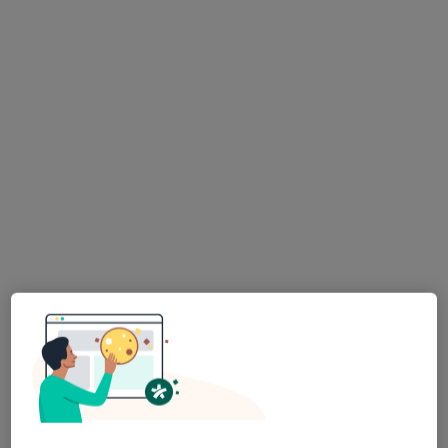
JP Medica
·
Więcej
Dermatologia, Alergologia, Diabetologia
9 opinii
Wojska Polskiego 33b, Konin
•
Mapa
Brak dostępnych specjalistów z wolnymi terminami w tym centrum medycznym.
Pokaż profil