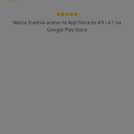
lek. Adrianna Liberska-Nobis
·
Więcej
W trakcie specjalizacji (Dermatolog)
Nasza średnia ocena na App Store to 4.9 i 4.1 na
21 opinii
Google Play Store
Adres 1
Adres 2
Wojska Polskiego 33, budynek C, gabinet 51C, Konin
•
Mapa
Multimed
Konsultacja dermatologiczna
Brak ceny
Specjalista nie oferuje umawiania online pod tym adresem.
Poproś o wizytę