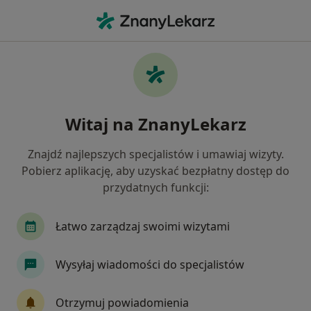
Me
Dermatolog • Konin, wielkopolskie
Filtry
Ubezpieczenie
Mapa
Polecani dermatolodzy w Koninie
Witaj na ZnanyLekarz
Jak działają wyniki wyszukiwania
Znajdź najlepszych specjalistów i umawiaj wizyty.
Pobierz aplikację, aby uzyskać bezpłatny dostęp do
Wybierz swoje ubezpieczenie
przydatnych funkcji:
Łatwo zarządzaj swoimi wizytami
Wysyłaj wiadomości do specjalistów
Otrzymuj powiadomienia