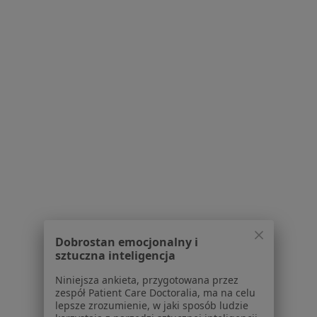
Bezpieczne płatności
lek. Sara Strugała
W trakcie specjalizacji (Dermatolog), Lekarz wykonujący
·
Więcej
zabiegi medycyny estetycznej
158 opinii
Konsultacja dermatologa dziecięcego - telemedycyna
270 zł
Specjalista nie oferuje umawiania online pod tym adresem.
Dobrostan emocjonalny i
Poproś o wizytę
sztuczna inteligencja
Niniejsza ankieta, przygotowana przez
zespół Patient Care Doctoralia, ma na celu
lepsze zrozumienie, w jaki sposób ludzie