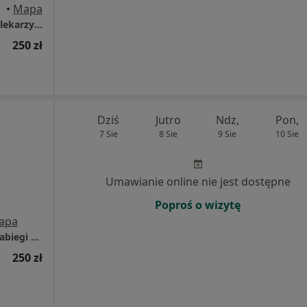
•
Mapa
Centrum Medyczne Renew Clinic - Poradnie lekarzy specjalistów, Klinika medycyny estetycznej
250 zł
Dziś
Jutro
Ndz,
Pon,
7 Sie
8 Sie
9 Sie
10 Sie
Umawianie online nie jest dostępne
Poproś o wizytę
apa
Gab. Dermatologiczny, Dermatochirurgia i Zabiegi Laserowe - dr P. Aleksiejczuk
250 zł