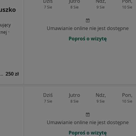
Dziś
Jutro
Ndz,
Pon,
7 Sie
8 Sie
9 Sie
10 Sie
Suszko
ujący
Umawianie online nie jest dostępne
·
znej
Poproś o wizytę
tacja z zakresu medycyny estetycznej
250 zł
Dziś
Jutro
Ndz,
Pon,
7 Sie
8 Sie
9 Sie
10 Sie
Umawianie online nie jest dostępne
Poproś o wizytę