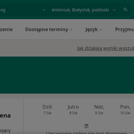
acja, badanie lub nazwisko
miasto lub dzielnica
zenie
Dostępne terminy
Język
Przyjmu
Jak działają wyniki wysz
Dziś
Jutro
Ndz,
Pon,
7 Sie
8 Sie
9 Sie
10 Sie
lena
ujący
Umawianie online nie jest dostępne