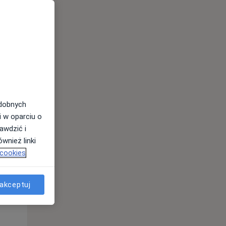
odobnych
i w oparciu o
awdzić i
Wt,
Śr,
Czw,
wnież linki
11 Sie
12 Sie
13 Sie
 cookies
akceptuj