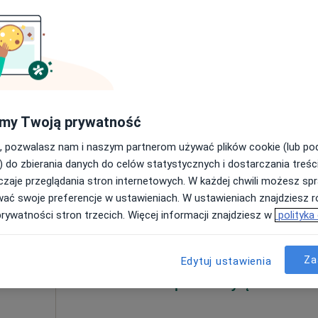
nej,
Poproś o wizytę
ęcej
134"B", Białystok
•
Mapa
my Twoją prywatność
, pozwalasz nam i naszym partnerom używać plików cookie (lub p
od 250 zł
) do zbierania danych do celów statystycznych i dostarczania treśc
zaje przeglądania stron internetowych. W każdej chwili możesz spr
Dziś
Jutro
Ndz,
Pon,
wać swoje preferencje w ustawieniach. W ustawieniach znajdziesz ró
7 Sie
8 Sie
9 Sie
10 Sie
prywatności stron trzecich. Więcej informacji znajdziesz w
polityka
ziecięcy,
i
Umawianie online nie jest dostępne
Za
Edytuj ustawienia
ęcej
Poproś o wizytę