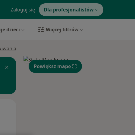
Zaloguj się
Dla profesjonalistów
je dzieci
Więcej filtrów
ukiwania
Powiększ mapę
Wt,
Śr,
Czw,
11 Sie
12 Sie
13 Sie