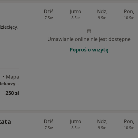
Dziś
Jutro
Ndz,
Pon,
7 Sie
8 Sie
9 Sie
10 Sie
ziecięcy,
Umawianie online nie jest dostępne
Poproś o wizytę
•
Mapa
Centrum Medyczne Renew Clinic - Poradnie lekarzy specjalistów, Klinika medycyny estetycznej
250 zł
zata
Dziś
Jutro
Ndz,
Pon,
7 Sie
8 Sie
9 Sie
10 Sie