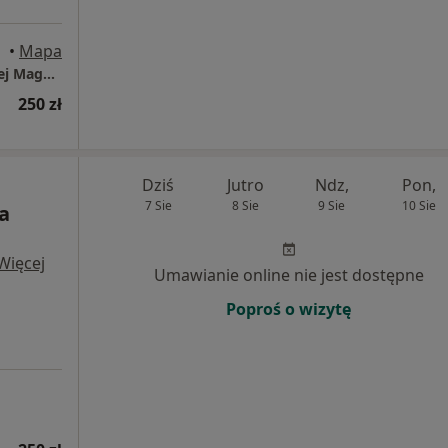
stok
•
Mapa
Gabinet Dermatologii i Medycyny Estetycznej Magda Marek-Safiejko
250 zł
Dziś
Jutro
Ndz,
Pon,
7 Sie
8 Sie
9 Sie
10 Sie
ta
Więcej
Umawianie online nie jest dostępne
Poproś o wizytę