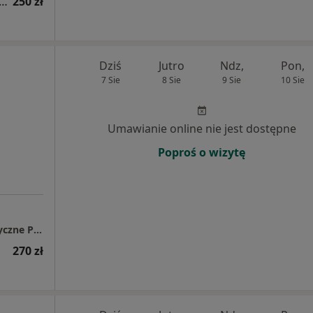
tacja dermatologiczna (pierwsza wizyta)
250 zł
Dziś
Jutro
Ndz,
Pon,
7 Sie
8 Sie
9 Sie
10 Sie
Umawianie online nie jest dostępne
Poproś o wizytę
Centrum Pediatrii Białystok / Centrum Medyczne Pułaskiego
270 zł