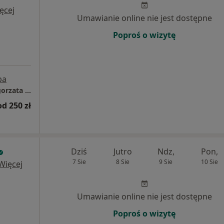
ęcej
Umawianie online nie jest dostępne
Poproś o wizytę
pa
Indywidualna Praktyka Lekarska Anna Małgorzata Olszewska
od 250 zł
Dziś
Jutro
Ndz,
Pon,
7 Sie
8 Sie
9 Sie
10 Sie
Więcej
Umawianie online nie jest dostępne
Poproś o wizytę