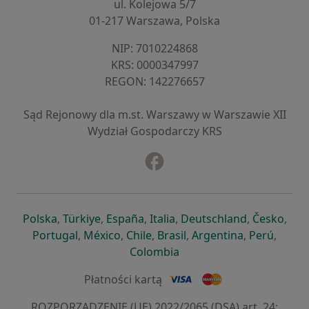
ul. Kolejowa 5/7
01-217 Warszawa, Polska
NIP: ⁠7010224868
KRS: ⁠0000347997
REGON: ⁠142276657
Sąd Rejonowy dla m.st. Warszawy w Warszawie XII
Wydział Gospodarczy KRS
Facebook
otwiera się w nowej karcie
otwiera się w nowej karcie
otwiera się w nowej karcie
otwiera się w nowej karcie
otwiera się w nowej karci
otwiera się
otwi
Polska
,
Türkiye
,
España
,
Italia
,
Deutschland
,
Česko
,
otwiera się w nowej karcie
otwiera się w nowej karcie
otwiera się w nowej karcie
otwiera się w nowej kar
otwiera się 
otwier
Portugal
,
México
,
Chile
,
Brasil
,
Argentina
,
Perú
,
otwiera się w nowej karc
Colombia
Płatności kartą
ROZPORZĄDZENIE (UE) 2022/2065 (DSA) art. 24: