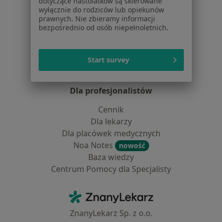
Placówki medyczne
dotyczące nastolatków są skierowane
wyłącznie do rodziców lub opiekunów
Pytania i odpowiedzi
prawnych. Nie zbieramy informacji
Usługi i zabiegi
bezpośrednio od osób niepełnoletnich.
Choroby
Pomoc
Aplikacje mobilne
Start survey
Blog dla pacjentów
Dla profesjonalistów
Cennik
Dla lekarzy
Dla placówek medycznych
Noa Notes
nowość
Baza wiedzy
Centrum Pomocy dla Specjalisty
Kontakt
ZnanyLekarz - Strona główna
ZnanyLekarz Sp. z o.o.