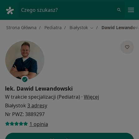
Me
Czego szukasz?
Strona Główna
Pediatra
Białystok
Dawid Lewandow
Zmień miasto
lek.
Dawid Lewandowski
O specjalizacjach
W trakcie specjalizacji (Pediatra)
·
Więcej
Białystok
3 adresy
Nr PWZ: 3889297
1 opinia