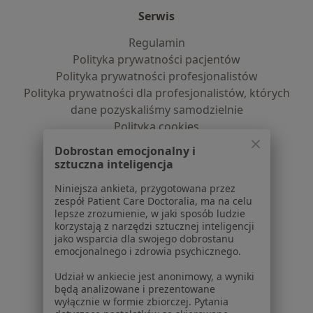
Serwis
Regulamin
Polityka prywatności pacjentów
Polityka prywatności profesjonalistów
Polityka prywatności dla profesjonalistów, których
dane pozyskaliśmy samodzielnie
Polityka cookies
Jak działają wyniki wyszukiwania
Dobrostan emocjonalny i
Dostępność
sztuczna inteligencja
O nas
Niniejsza ankieta, przygotowana przez
Praca
Rekrutujemy!
zespół Patient Care Doctoralia, ma na celu
Partnerzy
lepsze zrozumienie, w jaki sposób ludzie
Centrum prasowe
korzystają z narzędzi sztucznej inteligencji
jako wsparcia dla swojego dobrostanu
Kontakt
emocjonalnego i zdrowia psychicznego.
Dla pacjentów
Udział w ankiecie jest anonimowy, a wyniki
będą analizowane i prezentowane
Lekarze
wyłącznie w formie zbiorczej. Pytania