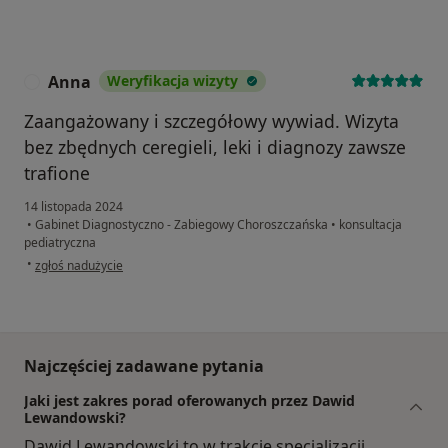
Anna
Weryfikacja wizyty
A
Zaangażowany i szczegółowy wywiad. Wizyta
bez zbędnych ceregieli, leki i diagnozy zawsze
trafione
14 listopada 2024
•
Gabinet Diagnostyczno - Zabiegowy Choroszczańska
•
konsultacja
pediatryczna
w opinii użytkownika Anna
•
zgłoś nadużycie
Najczęściej zadawane pytania
Jaki jest zakres porad oferowanych przez Dawid
Lewandowski?
Dawid Lewandowski to w trakcie specjalizacji