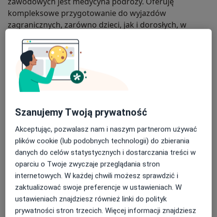
zawodowych jest medycyna podróży. Oferuję
kompleksowe przygotowanie do wyjazdów
zagranicznych, zarówno dzieci, jak i dorosłych, w
szczególności do krajów o odmiennych warunkach
klimatycznych i sanitarnych, obejmujące:
indywidualną ocenę ryzyka zdrowotnego przed
podróżą,
kwalifikację do szczepień ochronnych (w tym
szczepień obowiązkowych i zalecanych),
Szanujemy Twoją prywatność
dobór profilaktyki przeciwmalarycznej,
Akceptując, pozwalasz nam i naszym partnerom używać
plików cookie (lub podobnych technologii) do zbierania
zalecenia dotyczące bezpieczeństwa żywności i
danych do celów statystycznych i dostarczania treści w
wody,
oparciu o Twoje zwyczaje przeglądania stron
internetowych. W każdej chwili możesz sprawdzić i
przygotowanie apteczki podróżnej,
W 2025 roku uzyskałem międzynarodowy certyfikat w
zaktualizować swoje preferencje w ustawieniach. W
zakresie zdrowia podróżnych (Certificate in Travel
konsultacje po powrocie z podróży w przypadku
ustawieniach znajdziesz również linki do polityk
Health – CTH), potwierdzający przygotowanie do
wystąpienia objawów infekcyjnych.
prywatności stron trzecich. Więcej informacji znajdziesz