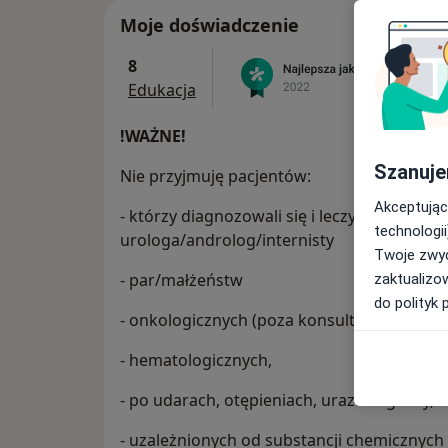
Moje doświadczenie
8
Edukacja
!WAŻNE!
Szanuje
Nie przyjmuję pacjentów:
Akceptując
- którzy diagnozowali się i leczyli/leczą dy
technologii
urologa/androlog/internisty
Twoje zwyc
- par/małżeństw
zaktualizo
do polityk 
- onkologicznych (poza konsultacjami seksu
- hematologicznych,
- po udarach, otępieniach, urazach głowy,
- uzależnionych od substancji chemicznych (