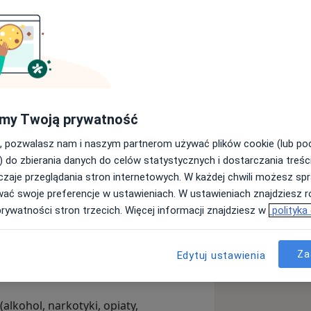
my Twoją prywatność
, pozwalasz nam i naszym partnerom używać plików cookie (lub p
sfunkcje i zaburzenia seksualne u
) do zbierania danych do celów statystycznych i dostarczania treśc
zaje przeglądania stron internetowych. W każdej chwili możesz spr
wać swoje preferencje w ustawieniach. W ustawieniach znajdziesz ró
prywatności stron trzecich. Więcej informacji znajdziesz w
polityka
ologicznymi!),
Za
Edytuj ustawienia
alkohol, narkotyki, opiaty,