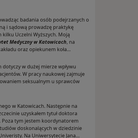
rowadząc badania osób podejrzanych o
zną i sądową prowadzę praktykę
kilku Uczelni Wyższych. Moją
sytet Medyczny w Katowicach
, na
zakładu oraz opiekunem koła
dotyczy w dużej mierze wpływu
acjentów. W pracy naukowej zajmuje
onowaniem seksualnym u sprawców
nego w Katowicach. Następnie na
zecinie uzyskałem tytuł doktora
. Poza tym jestem koordynatorem
udiów doskonalących w dziedzinie
niveristy. Na Uniwersytecie Jana