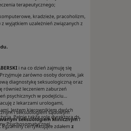
 leczenia terapeutycznego;
 komputerowe, kradzieże, pracoholizm,
 z wyjątkiem uzależnień związanych z
ądu.
ABERSKI
i na co dzień zajmuję się
. Przyjmuje zarówno osoby dorosłe, jak
sową diagnostykę seksuologiczną oraz
ię również leczeniem zaburzeń
zeń psychicznych w podejściu
acuję z lekarzami urologami,
gami. Jestem kierownikiem dwóch
cznym i seksuologiem sądowym
ycia. Pełnię także rolę dyrektora ds.
owanym seksuologiem klinicznym
i
yny Psychosomatycznej.
. Egzaminy certyfikujące zdałem
z