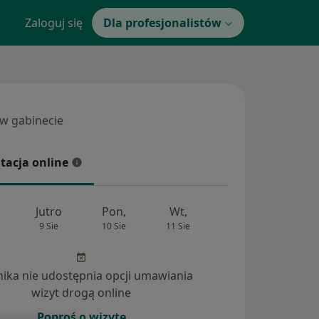
Zaloguj się
Dla profesjonalistów
 w gabinecie
 gabinecie
tacja online
cja online
Jutro
Pon,
Wt,
Śr,
Czw
9 Sie
10 Sie
11 Sie
12 Sie
13 Si
inika nie udostępnia opcji umawiania
dpowiedzi na pytania (176)
wizyt drogą online
Poproś o wizytę