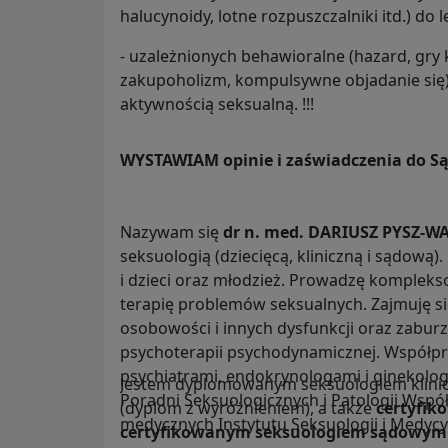
halucynoidy, lotne rozpuszczalniki itd.) do
- uzależnionych behawioralne (hazard, gry
zakupoholizm, kompulsywne objadanie się)
aktywnością seksualną. !!!
WYSTAWIAM opinie i zaświadczenia do S
Nazywam się
dr n. med. DARIUSZ PYSZ-W
seksuologią (dziecięcą, kliniczną i sądową)
i dzieci oraz młodzież. Prowadzę komplek
terapię problemów seksualnych. Zajmuję s
osobowości i innych dysfunkcji oraz zabur
psychoterapii psychodynamicznej. Współpr
psychiatrami, endokrynologami i ginekolo
Jestem dyplomowanym seksuologiem klini
Poradni Seksuologicznych i Patologii Współż
(dyplom z wyróżnieniem), a także
certyfik
medycznych Instytutu Seksuologii i Medyc
certyfikowanym seksuologiem sądowym