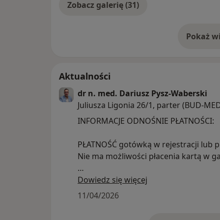
Zobacz galerię (31)
Pokaż wi
o 
Aktualności
dr n. med. Dariusz Pysz-Waberski
Juliusza Ligonia 26/1, parter (BUD-ME
INFORMACJE ODNOŚNIE PŁATNOŚCI:
PŁATNOŚĆ gotówką w rejestracji lub p
Nie ma możliwości płacenia kartą w gab
INFORMACJE ODNOŚNIE WIZYT:
Dowiedz się więcej
11/04/2026
1) Na wizytę oczekuje się w poczekal
do gabinetu. Na pierwszą wizytę wart