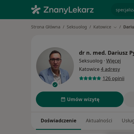
specjaliz
Strona Główna
Seksuolog
Katowice
Dari
Zmień mia
dr n. med.
Dariusz P
O spe
Seksuolog
·
Więcej
Katowice
4 adresy
126 opinii
Umów wizytę
Doświadczenie
Aktualności
Usług