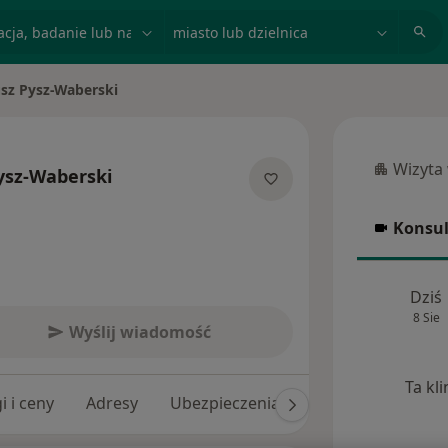
acja, badanie lub nazwisko
miasto lub dzielnica
usz Pysz-Waberski
sto
Wizyta
ysz-Waberski
Wizyta w
cjalizacjach
Konsul
Konsulta
Dziś
8 Sie
Wyślij wiadomość
Ta kl
i i ceny
Adresy
Ubezpieczenia
Opinie (126)
O