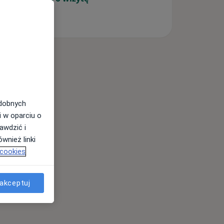
odobnych
i w oparciu o
awdzić i
wnież linki
 cookies
akceptuj