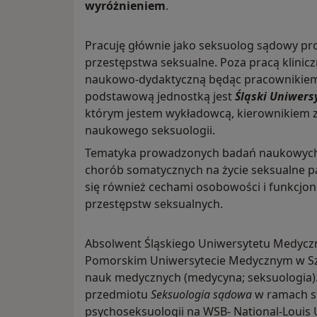
wyróżnieniem
.
Pracuję głównie jako seksuolog sądowy p
przestępstwa seksualne. Poza pracą klinic
naukowo-dydaktyczną będąc pracownikiem 
podstawową jednostką jest
Śląski Uniwer
którym jestem wykładowcą, kierownikiem 
naukowego seksuologii.
Tematyka prowadzonych badań naukowych 
chorób somatycznych na życie seksualne p
się również cechami osobowości i funkcj
przestępstw seksualnych.
Absolwent Śląskiego Uniwersytetu Medycz
Pomorskim Uniwersytecie Medycznym w Szc
nauk medycznych (medycyna; seksuologia)
przedmiotu
Seksuologia sądowa
w ramach st
psychoseksuologii na WSB- National-Louis U