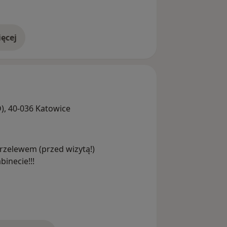
ęcej
doświadczeniu
D), 40-036 Katowice
rzelewem (przed wizytą!)
inecie!!!
ni Poradni do momentu zaproszenia
o przyjechać wcześniej z powodu