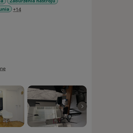
ia
Zaburzenia nastroju
a11y_sr_more_diseases
unia
+14
ine