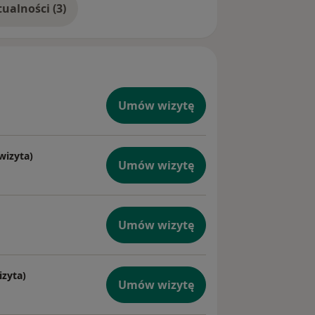
Pokaż więcej aktualności (3)
atowicach) oraz zarejestrowania się
onej konsultacji bez wcześniejszej
wity koszt (100%) rezerwacji
ualną przyszłą wizytę.
Umów wizytę
erwacji na krótko przed
), koszt konsultacji (100%) zostanie
wizyta)
yty.
Umów wizytę
okumentację medyczną, opisy
aczenie.
Umów wizytę
ywają się wyłącznie za zgodą
rwszą wizytę przychodzi wyłącznie
izyta)
Umów wizytę