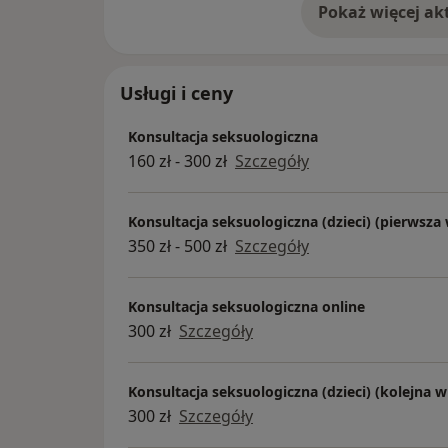
trudności parkingowych (Poradnia w K
w recepcji.
2) W przypadku nieobecności na umówi
Usługi i ceny
informacji (do 24h przed wizytą) całko
zostanie doliczony do opłaty za ewent
Konsultacja seksuologiczna
160 zł - 300 zł
Szczegóły
W przypadku odwołania umówionej rez
zaplanowanym terminem (mniej niż 24h
Konsultacja seksuologiczna (dzieci) (pierwsza 
doliczona do ewentualnej przyszłej wiz
350 zł - 500 zł
Szczegóły
3) Na wizytę należy zabrać istotną d
konsultacji oraz dokumenty mające zn
Konsultacja seksuologiczna online
300 zł
Szczegóły
4) Konsultacje osób poniżej 18 rż. odb
rodziców/opiekunów prawnych. Na pie
Konsultacja seksuologiczna (dzieci) (kolejna w
rodzic/opiekun ustawowy.
300 zł
Szczegóły