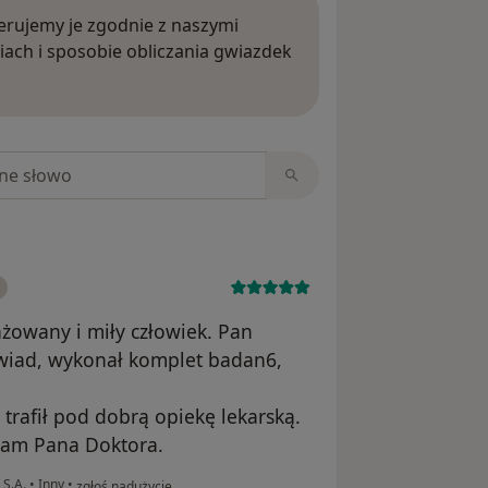
rujemy je zgodnie z naszymi
iach i sposobie obliczania gwiazdek
ięcej o opiniach
niach
ażowany i miły człowiek. Pan
wiad, wykonał komplet badan6,
 trafił pod dobrą opiekę lekarską.
cam Pana Doktora.
w opinii użytkownika Iwona
 S.A.
•
Inny
•
zgłoś nadużycie