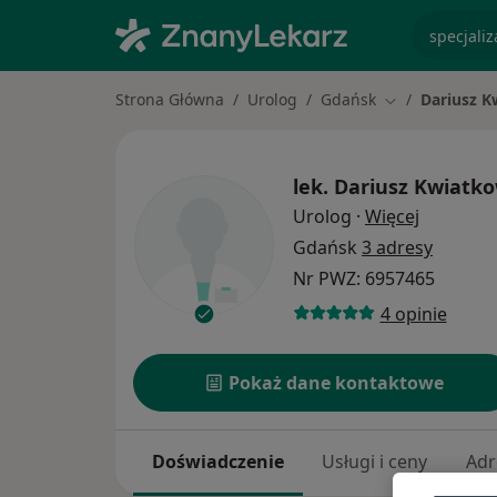
specjaliz
Strona Główna
Urolog
Gdańsk
Dariusz K
Zmień miasto
lek.
Dariusz Kwiatko
O specjal
Urolog
·
Więcej
Gdańsk
3 adresy
Nr PWZ: 6957465
4 opinie
Pokaż dane kontaktowe
Doświadczenie
Usługi i ceny
Adr