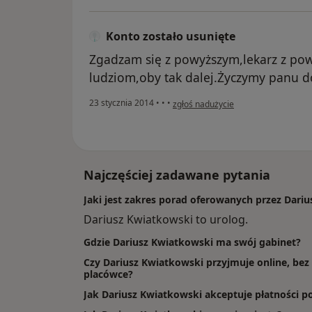
Konto zostało usunięte
Zgadzam się z powyższym,lekarz z p
ludziom,oby tak dalej.Życzymy panu d
w opinii użytkownika Konto zostało 
23 stycznia 2014
•
•
•
zgłoś nadużycie
Najczęściej zadawane pytania
Jaki jest zakres porad oferowanych przez Dari
Dariusz Kwiatkowski to urolog.
Gdzie Dariusz Kwiatkowski ma swój gabinet?
Czy Dariusz Kwiatkowski przyjmuje online, bez
placówce?
Jak Dariusz Kwiatkowski akceptuje płatności po