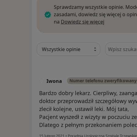
Sprawdzamy wszystkie opinie. Mode
zasadami, dowiedz się więcej o opin
Dowiedz się w
na
Dowiedz się więcej
Szukaj w opi
Iwona
Numer telefonu zweryfikowany
I
Bardzo dobry lekarz. Cierpliwy, zaang
doktor przeprowadził szczegółowy wy
zlecił kolejne, ustawił leki. Mój tata,
Pacjent wyszedł z wizyty w poczuciu ze
Dlatego z pełnym przekonaniem pole
15 lutego 2021
•
Poradnia Urologiczna Szpitale Tczewskie