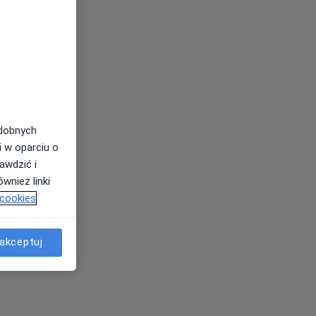
odobnych
i w oparciu o
awdzić i
wnież linki
 cookies
akceptuj