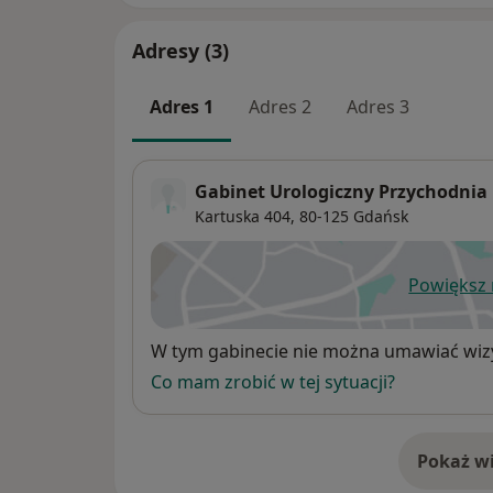
Adresy (3)
Adres 1
Adres 2
Adres 3
Gabinet Urologiczny Przychodnia 
Kartuska 404,
80-125
Gdańsk
Powiększ
ot
Dostępność
W tym gabinecie nie można umawiać wizy
Co mam zrobić w tej sytuacji?
Pokaż wi
o 