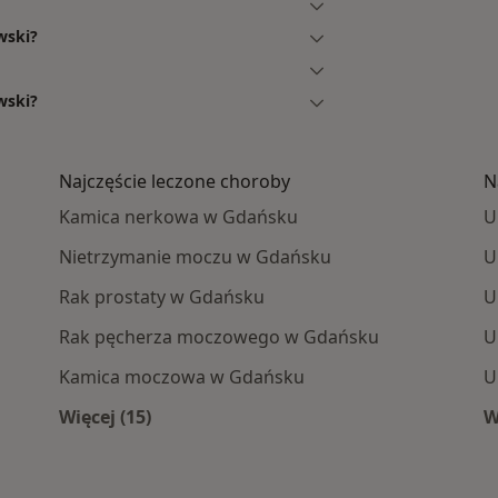
wski?
wski?
Najczęście leczone choroby
N
Kamica nerkowa w Gdańsku
U
Nietrzymanie moczu w Gdańsku
U
Rak prostaty w Gdańsku
U
Rak pęcherza moczowego w Gdańsku
U
Kamica moczowa w Gdańsku
U
Więcej (15)
W
żu
Więcej w kategorii: Najczęście leczone chor