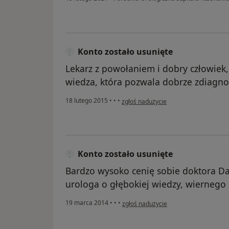
Konto zostało usunięte
Lekarz z powołaniem i dobry człowiek,
wiedza, która pozwala dobrze zdiagn
w opinii użytkownika Konto zostało us
18 lutego 2015
•
•
•
zgłoś nadużycie
Konto zostało usunięte
Bardzo wysoko cenię sobie doktora Da
urologa o głębokiej wiedzy, wiernego
w opinii użytkownika Konto zostało us
19 marca 2014
•
•
•
zgłoś nadużycie