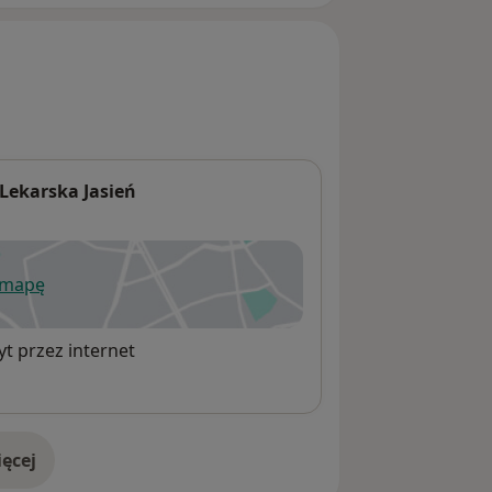
Lekarska Jasień
 mapę
wiera się w nowej karcie
t przez internet
ęcej
adresie