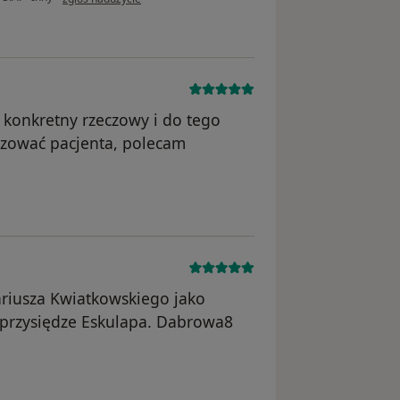
 konkretny rzeczowy i do tego
ozować pacjenta, polecam
unięte
riusza Kwiatkowskiego jako
 przysiędze Eskulapa. Dabrowa8
unięte