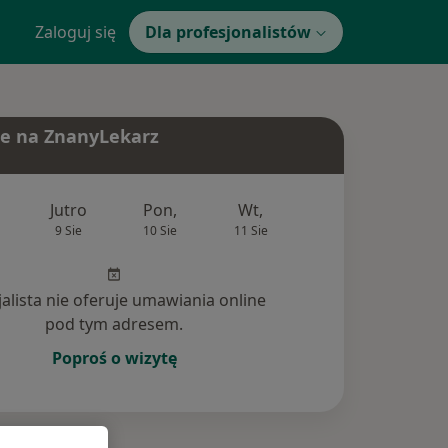
Zaloguj się
Dla profesjonalistów
e na ZnanyLekarz
Jutro
Pon,
Wt,
Śr,
Czw
9 Sie
10 Sie
11 Sie
12 Sie
13 Si
jalista nie oferuje umawiania online
pod tym adresem.
Poproś o wizytę