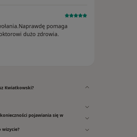
owołania.Naprawdę pomaga
oktorowi dużo zdrowia.
usunięte
usz Kwiatkowski?
 konieczności pojawiania się w
 wizycie?