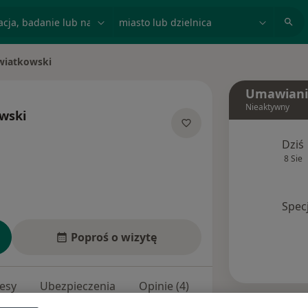
acja, badanie lub nazwisko
miasto lub dzielnica
wiatkowski
Umawiani
Nieaktywny
wski
izacjach
Dziś
8 Sie
Spec
Poproś o wizytę
esy
Ubezpieczenia
Opinie (4)