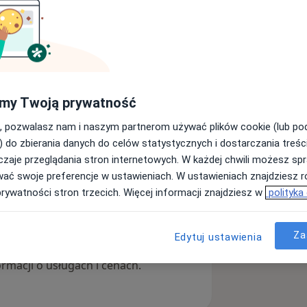
yka raka prostaty
k prostaty
Stulejka
my Twoją prywatność
iseases
, pozwalasz nam i naszym partnerom używać plików cookie (lub p
) do zbierania danych do celów statystycznych i dostarczania treśc
zaje przeglądania stron internetowych. W każdej chwili możesz spr
ęcej
doświadczeniu
wać swoje preferencje w ustawieniach. W ustawieniach znajdziesz ró
prywatności stron trzecich. Więcej informacji znajdziesz w
polityka
Za
Edytuj ustawienia
sługach i cenach
ormacji o usługach i cenach.