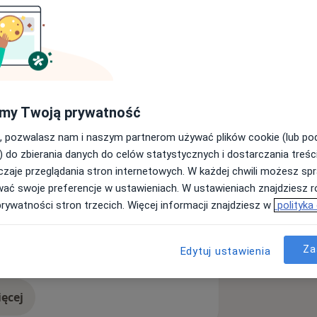
w kończyn dolnych (w tym usuwanie
iteracja czyli skleroterapia).
ę i leczenie chorób odbytu (w tym
my Twoją prywatność
li gumowych podwiązek).
, pozwalasz nam i naszym partnerom używać plików cookie (lub p
) do zbierania danych do celów statystycznych i dostarczania treśc
wek.
zaje przeglądania stron internetowych. W każdej chwili możesz spr
wać swoje preferencje w ustawieniach. W ustawieniach znajdziesz ró
gi endoskopowe w przewodzie
prywatności stron trzecich. Więcej informacji znajdziesz w
polityka
, żylaki przełyku, polipy w trakcie
oidy
Choroby odbytu
Za
sr_more_diseases
Edytuj ustawienia
ęcej
doświadczeniu