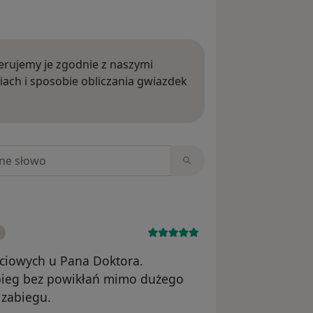
rujemy je zgodnie z naszymi
iach i sposobie obliczania gwiazdek
ięcej o opiniach
niach
ciowych u Pana Doktora.
bieg bez powikłań mimo dużego
 zabiegu.