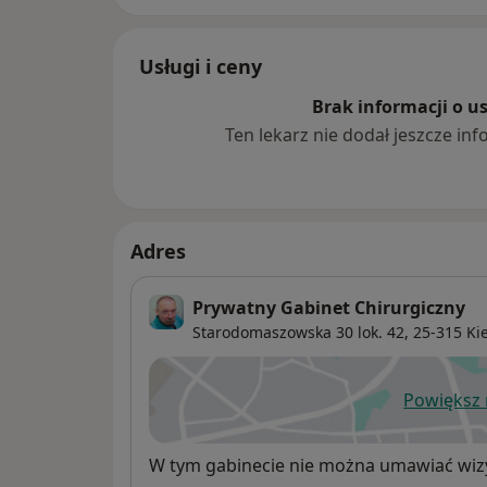
Usługi i ceny
Brak informacji o u
Ten lekarz nie dodał jeszcze inf
Adres
Prywatny Gabinet Chirurgiczny
Starodomaszowska 30 lok. 42,
25-315
Ki
Powiększ
ot
Dostępność
W tym gabinecie nie można umawiać wizy