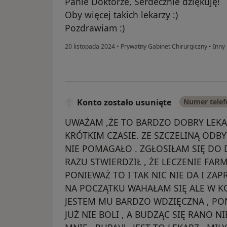
Panie Doktorze, Serdecznie dziękuję!
Oby więcej takich lekarzy :)
Pozdrawiam :)
20 listopada 2024
•
Prywatny Gabinet Chirurgiczny
•
Inny
Konto zostało usunięte
Numer tele
UWAŻAM ,ŻE TO BARDZO DOBRY LEKA
KRÓTKIM CZASIE. ZE SZCZELINĄ ODBY
NIE POMAGAŁO . ZGŁOSIŁAM SIĘ DO 
RAZU STWIERDZIŁ , ŻE LECZENIE FAR
PONIEWAŻ TO I TAK NIC NIE DA I ZA
NA POCZĄTKU WAHAŁAM SIĘ ALE W K
JESTEM MU BARDZO WDZIĘCZNA , PON
JUŻ NIE BOLI , A BUDZĄC SIĘ RANO N