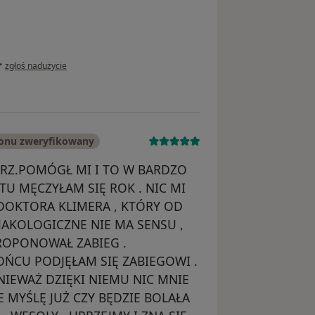
w opinii użytkownika Sylwia
•
zgłoś nadużycie
fonu zweryfikowany
RZ.POMÓGŁ MI I TO W BARDZO
TU MĘCZYŁAM SIĘ ROK . NIC MI
DOKTORA KLIMERA , KTÓRY OD
MAKOLOGICZNE NIE MA SENSU ,
PROPONOWAŁ ZABIEG .
OŃCU PODJĘŁAM SIĘ ZABIEGOWI .
IEWAŻ DZIĘKI NIEMU NIC MNIE
IE MYŚLĘ JUŻ CZY BĘDZIE BOLAŁA