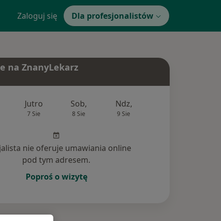
Zaloguj się
Dla profesjonalistów
e na ZnanyLekarz
Jutro
Sob,
Ndz,
Pon,
Wt,
7 Sie
8 Sie
9 Sie
10 Sie
11 Si
jalista nie oferuje umawiania online
pod tym adresem.
Poproś o wizytę