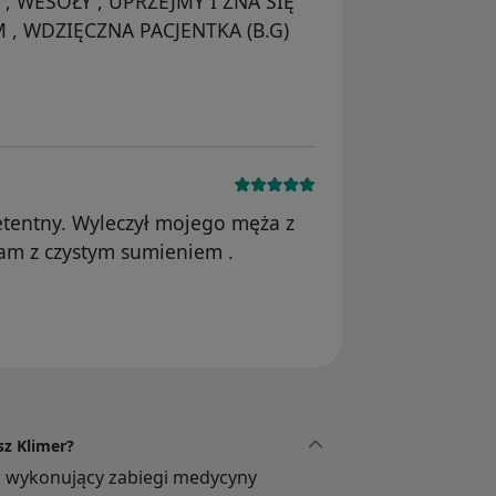
Y , WESOŁY , UPRZEJMY I ZNA SIĘ
 , WDZIĘCZNA PACJENTKA (B.G)
 usunięte
etentny. Wyleczył mojego męża z
m z czystym sumieniem .
sz Klimer?
rz wykonujący zabiegi medycyny