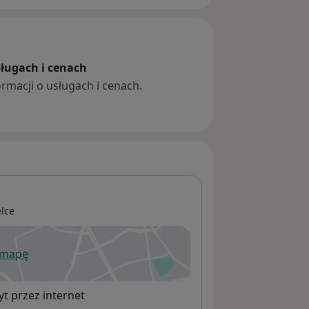
sługach i cenach
ormacji o usługach i cenach.
elce
 mapę
wiera się w nowej karcie
t przez internet