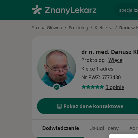
specjaliz
Strona Główna
Proktolog
Kielce
Dariusz 
Zmień miasto
dr n. med.
Dariusz K
O spec
Proktolog
·
Więcej
Kielce
1 adres
Nr PWZ: 6773430
3 opinie
Pokaż dane kontaktowe
Doświadczenie
Usługi i ceny
Adr