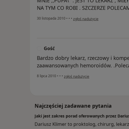
MNIE ,,PUPA\" . JEST TO LEKARZ , MIŁ
NA TYM CO ROBI . SZCZERZE POLECAM
w opinii użytkownika Konto zostało
30 listopada 2010
•
•
•
zgłoś nadużycie
Gość
G
Bardzo dobry lekarz, rzeczowy i komp
zaawansowanych hemoroidów. .Poleca
w opinii użytkownika Gość
8 lipca 2010
•
•
•
zgłoś nadużycie
Najczęściej zadawane pytania
Jaki jest zakres porad oferowanych przez Dariu
Dariusz Klimer to proktolog, chirurg, leka