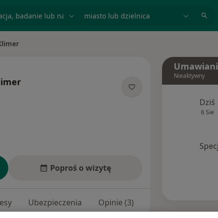
acja, badanie lub nazwisko
miasto lub dzielnica
Klimer
Umawiani
Nieaktywny
limer
jalizacjach
Dziś
6 Sie
Spec
Poproś o wizytę
esy
Ubezpieczenia
Opinie (3)