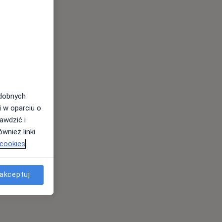
odobnych
i w oparciu o
awdzić i
wnież linki
 cookies
akceptuj