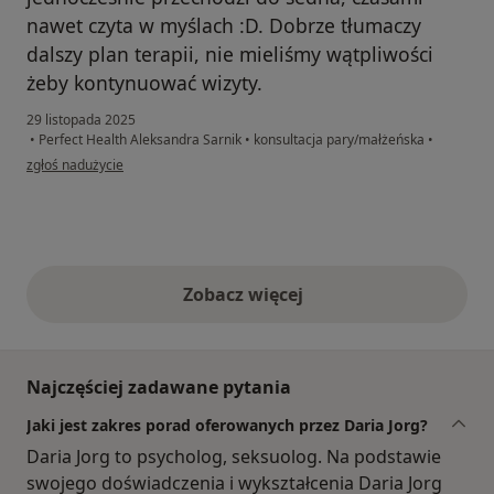
nawet czyta w myślach :D. Dobrze tłumaczy
dalszy plan terapii, nie mieliśmy wątpliwości
żeby kontynuować wizyty.
29 listopada 2025
•
Perfect Health Aleksandra Sarnik
•
konsultacja pary/małżeńska
•
w opinii użytkownika Kasia
zgłoś nadużycie
Zobacz więcej
opinie powyżej
Najczęściej zadawane pytania
Jaki jest zakres porad oferowanych przez Daria Jorg?
Daria Jorg to psycholog, seksuolog. Na podstawie
swojego doświadczenia i wykształcenia Daria Jorg