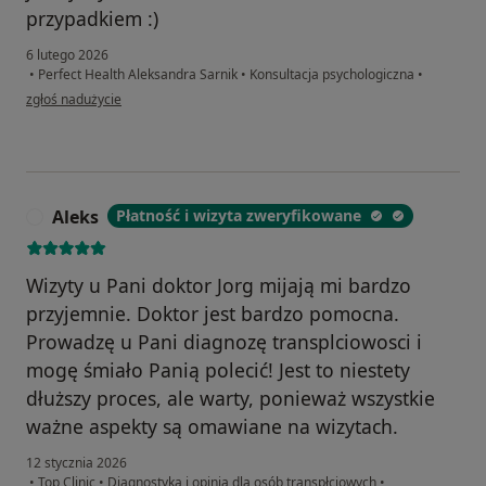
przypadkiem :)
6 lutego 2026
•
Perfect Health Aleksandra Sarnik
•
Konsultacja psychologiczna
•
w opinii użytkownika R
zgłoś nadużycie
Aleks
Płatność i wizyta zweryfikowane
A
Wizyty u Pani doktor Jorg mijają mi bardzo
przyjemnie. Doktor jest bardzo pomocna.
Prowadzę u Pani diagnozę transplciowosci i
mogę śmiało Panią polecić! Jest to niestety
dłuższy proces, ale warty, ponieważ wszystkie
ważne aspekty są omawiane na wizytach.
12 stycznia 2026
•
Top Clinic
•
Diagnostyka i opinia dla osób transpłciowych
•