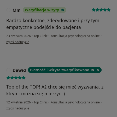
Mm
Weryfikacja wizyty
M
Bardzo konkretne, zdecydowane i przy tym
empatyczne podejście do pacjenta
23 czerwca 2026
•
Top Clinic
•
Konsultacja psychologiczna online
•
w opinii użytkownika Mm
zgłoś nadużycie
Dawid
Płatność i wizyta zweryfikowane
D
Top of the TOP! Aż chce się mieć wyzwania, z
ktrymi mozna się mierzyć :)
12 kwietnia 2026
•
Top Clinic
•
Konsultacja psychologiczna online
•
w opinii użytkownika Dawid
zgłoś nadużycie