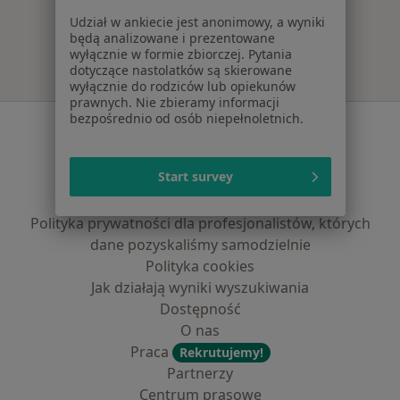
Więcej w kategorii: Najpopularniejsze ubezpie
Udział w ankiecie jest anonimowy, a wyniki
będą analizowane i prezentowane
wyłącznie w formie zbiorczej. Pytania
dotyczące nastolatków są skierowane
wyłącznie do rodziców lub opiekunów
prawnych. Nie zbieramy informacji
bezpośrednio od osób niepełnoletnich.
Serwis
Regulamin
Start survey
Polityka prywatności pacjentów
Polityka prywatności profesjonalistów
Polityka prywatności dla profesjonalistów, których
dane pozyskaliśmy samodzielnie
Polityka cookies
Jak działają wyniki wyszukiwania
Dostępność
O nas
Praca
Rekrutujemy!
Partnerzy
Centrum prasowe