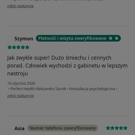
w opinii użytkownika Aleks
zgłoś nadużycie
Szymon
Płatność i wizyta zweryfikowane
S
Jak zwykle super! Dużo śmiechu i cennych
porad. Człowiek wychodzi z gabinetu w lepszym
nastroju
10 stycznia 2026
•
Perfect Health Aleksandra Sarnik
•
Konsultacja psychologiczna
•
w opinii użytkownika Szymon
zgłoś nadużycie
Asia
Numer telefonu zweryfikowany
A