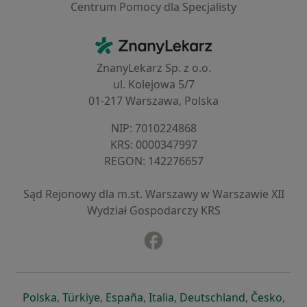
Centrum Pomocy dla Specjalisty
Kontakt
ZnanyLekarz - Strona główna
ZnanyLekarz Sp. z o.o.
ul. Kolejowa 5/7
01-217 Warszawa, Polska
NIP: ⁠7010224868
KRS: ⁠0000347997
REGON: ⁠142276657
Sąd Rejonowy dla m.st. Warszawy w Warszawie XII
Wydział Gospodarczy KRS
Facebook
otwiera się w nowej karcie
otwiera się w nowej karcie
otwiera się w nowej karcie
otwiera się w nowej karcie
otwiera się w nowej karci
otwiera się
otwi
Polska
,
Türkiye
,
España
,
Italia
,
Deutschland
,
Česko
,