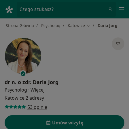
Me
Czego szukasz?
Strona Główna
Psycholog
Katowice
Daria Jorg
Zmień miasto
dr n. o zdr.
Daria Jorg
O specjalizacjach
Psycholog
·
Więcej
Katowice
2 adresy
53 opinie
Umów wizytę