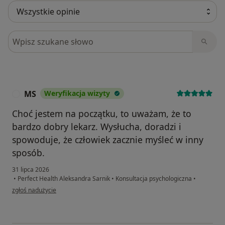
Szukaj w opiniach
MS
Weryfikacja wizyty
M
Choć jestem na początku, to uważam, że to
bardzo dobry lekarz. Wysłucha, doradzi i
spowoduje, że człowiek zacznie myśleć w inny
sposób.
31 lipca 2026
•
Perfect Health Aleksandra Sarnik
•
Konsultacja psychologiczna
•
w opinii użytkownika MS
zgłoś nadużycie