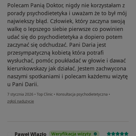
Polecam Panią Doktor, nigdy nie korzystałam z
porady psychodietetyka i uważam że to był mój
najwiekszy błąd. Człowiek, który zaczyna swoją
walkę o lepszego siebie pierwsze co powinien
udać się do psychodietetyka a dopiero potem
zaczynać się odchudzać. Pani Daria jest
przesympatyczną kobietą która potrafi
wysłuchać, pomóc poukładać w głowie i dawać
kierunkowskazy jak działać. Jestem zachwycona
naszymi spotkaniami i polecam każdemu wizytę
u Pani Darii.
7 stycznia 2026
•
Top Clinic
•
Konsultacja psychodietetyczna
•
w opinii użytkownika Asia
zgłoś nadużycie
Paweł Wlazło
Weryfikacja wizyty
P