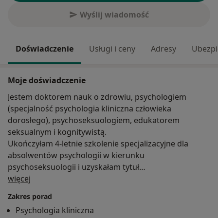
Wyślij wiadomość
Doświadczenie
Usługi i ceny
Adresy
Ubezpi
Moje doświadczenie
Jestem doktorem nauk o zdrowiu, psychologiem
(specjalność psychologia kliniczna człowieka
dorosłego), psychoseksuologiem, edukatorem
seksualnym i kognitywistą.
Ukończyłam 4-letnie szkolenie specjalizacyjne dla
absolwentów psychologii w kierunku
psychoseksuologii i uzyskałam tytuł
O mnie
psychoseksuologa. Uzyskałam także Certyfikat
więcej
Specjalisty w zakresie Seksuologii Polskiego
Zakres porad
Towarzystwa Terapeutycznego, ukończyłam Studium
Psychologia kliniczna
Terapii Par w Dolnośląskim Centrum Psychoterapii