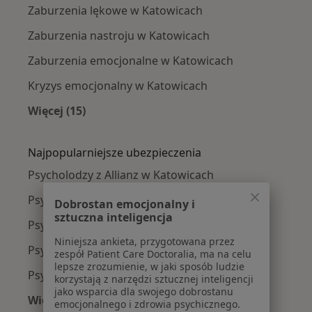
Zaburzenia lękowe w Katowicach
Zaburzenia nastroju w Katowicach
Zaburzenia emocjonalne w Katowicach
Kryzys emocjonalny w Katowicach
Więcej (15)
Więcej w kategorii: Najczęście leczone chorob
Najpopularniejsze ubezpieczenia
Psycholodzy z Allianz w Katowicach
Psycholodzy z POLMED w Katowicach
Dobrostan emocjonalny i
sztuczna inteligencja
Psycholodzy z Signal Iduna w Katowicach
Niniejsza ankieta, przygotowana przez
Psycholodzy z NFZ w Katowicach
zespół Patient Care Doctoralia, ma na celu
lepsze zrozumienie, w jaki sposób ludzie
Psycholodzy z Compensa w Katowicach
korzystają z narzędzi sztucznej inteligencji
jako wsparcia dla swojego dobrostanu
Więcej (5)
emocjonalnego i zdrowia psychicznego.