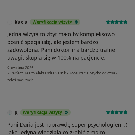
Kasia
Weryfikacja wizyty
K
Jedna wizyta to zbyt mało by kompleksowo
ocenić specjalistę, ale jestem bardzo
zadowolona. Pani doktor ma bardzo trafne
uwagi, skupia się w 100% na pacjencie.
9 kwietnia 2026
•
Perfect Health Aleksandra Sarnik
•
Konsultacja psychologiczna
•
w opinii użytkownika Kasia
zgłoś nadużycie
R
Weryfikacja wizyty
Pani Daria jest naprawdę super psychologiem :)
jako jedyna wiedziała co zrobić z moim