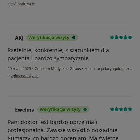
w opinii użytkownika JR
zgłoś nadużycie
AKJ
Weryfikacja wizyty
A
Rzetelnie, konkretnie, z szacunkiem dla
pacjenta i bardzo sympatycznie.
29 maja 2025
•
Centrum Medyczne Gabos
•
konsultacja laryngologiczna
w opinii użytkownika AKJ
•
zgłoś nadużycie
Ewelina
Weryfikacja wizyty
E
Pani doktor jest bardzo uprzejma i
profesjonalna. Zawsze wszystko dokładnie
tłumaczy, co bardzo doceniam. Ma świetne