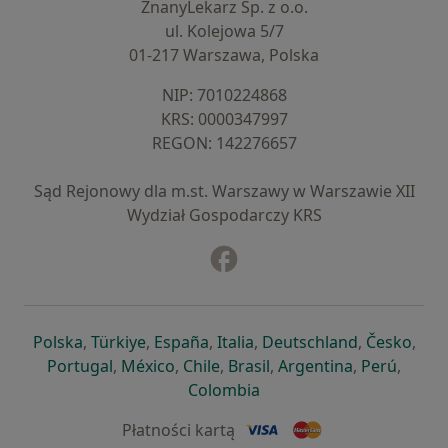
ZnanyLekarz Sp. z o.o.
ul. Kolejowa 5/7
01-217 Warszawa, Polska
NIP: ⁠7010224868
KRS: ⁠0000347997
REGON: ⁠142276657
Sąd Rejonowy dla m.st. Warszawy w Warszawie XII
Wydział Gospodarczy KRS
Facebook
otwiera się w nowej karcie
otwiera się w nowej karcie
otwiera się w nowej karcie
otwiera się w nowej karcie
otwiera się w nowej karci
otwiera się
otwi
Polska
,
Türkiye
,
España
,
Italia
,
Deutschland
,
Česko
,
otwiera się w nowej karcie
otwiera się w nowej karcie
otwiera się w nowej karcie
otwiera się w nowej kar
otwiera się 
otwier
Portugal
,
México
,
Chile
,
Brasil
,
Argentina
,
Perú
,
otwiera się w nowej karc
Colombia
Płatności kartą