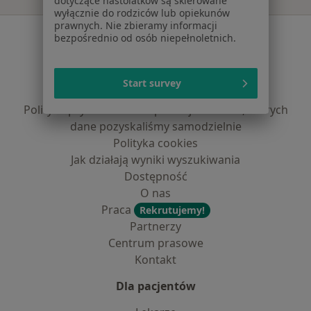
dotyczące nastolatków są skierowane
wyłącznie do rodziców lub opiekunów
prawnych. Nie zbieramy informacji
Serwis
bezpośrednio od osób niepełnoletnich.
Regulamin
Polityka prywatności pacjentów
Start survey
Polityka prywatności profesjonalistów
Polityka prywatności dla profesjonalistów, których
dane pozyskaliśmy samodzielnie
Polityka cookies
Jak działają wyniki wyszukiwania
Dostępność
O nas
Praca
Rekrutujemy!
Partnerzy
Centrum prasowe
Kontakt
Dla pacjentów