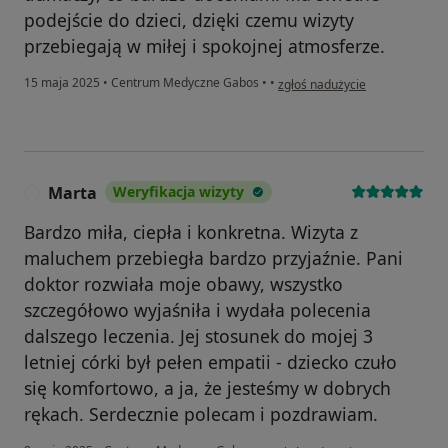
podejście do dzieci, dzięki czemu wizyty
przebiegają w miłej i spokojnej atmosferze.
w opinii użytkownika Ewelina
15 maja 2025
•
Centrum Medyczne Gabos
•
•
zgłoś nadużycie
Marta
Weryfikacja wizyty
M
Bardzo miła, ciepła i konkretna. Wizyta z
maluchem przebiegła bardzo przyjaźnie. Pani
doktor rozwiała moje obawy, wszystko
szczegółowo wyjaśniła i wydała polecenia
dalszego leczenia. Jej stosunek do mojej 3
letniej córki był pełen empatii - dziecko czuło
się komfortowo, a ja, że jesteśmy w dobrych
rękach. Serdecznie polecam i pozdrawiam.
w opinii użytkownika Marta