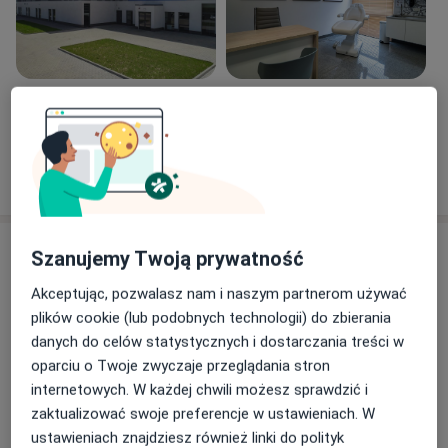
Zobacz galerię (4)
Pokaż więcej
o doświadczeniu
Aktualności
Szanujemy Twoją prywatność
Danuta Zielnik
Akceptując, pozwalasz nam i naszym partnerom używać
Inwalidów Wojennych 79, 41-945 Piekary Śląskie
plików cookie (lub podobnych technologii) do zbierania
W Poradni Otolaryngologicznej diagnozujemy i
danych do celów statystycznych i dostarczania treści w
leczymy choroby uszu, krtani, nosa oraz gardła.
oparciu o Twoje zwyczaje przeglądania stron
Wykonujemy operacje laryngologiczne - m.in.
internetowych. W każdej chwili możesz sprawdzić i
operację zatok metodą FESS czy operacje
zaktualizować swoje preferencje w ustawieniach. W
przegrody nosowej.
ustawieniach znajdziesz również linki do polityk