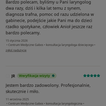
Bardzo polecam, byliśmy u Pani laryngolog
dwa razy, dziś i kilka lat temu z synem,
diagnoza trafna, pomoc od razu udzielona w
gabinecie, podejście jakie Pani ma do dzieci
rzadko spotykane, człowiek Anioł jeszcze raz
bardzo polecamy.
15 stycznia 2026
•
Centrum Medyczne Gabos
•
konsultacja laryngologa dziecięcego
•
w opinii użytkownika Aleksandra
zgłoś nadużycie
JR
Weryfikacja wizyty
J
Jestem bardzo zadowolony. Profesjonalnie,
skutecznie i miło.
11 września 2025
•
Centrum Medyczne Gabos
•
konsultacja laryngologiczna
•