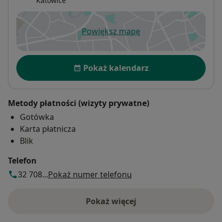
Katowice
Powiększ mapę
otwiera się w nowej karcie
Dostępność
Pokaż kalendarz
Metody płatności (wizyty prywatne)
Gotówka
Karta płatnicza
Blik
Telefon
32 708...
Pokaż numer telefonu
Pokaż więcej
o adresie