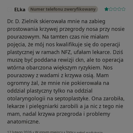
ELka
Numer telefonu zweryfikowany
E
Dr. D. Zielnik skierowała mnie na zabieg
prostowania krzywej przegrody nosa przy nosie
pourazowym. Na tamten czas nie miałam
pojęcia, że mój nos kwalifikuje się do operacji
plastycznej w ramach NFZ, ufałam lekarce. Dziś
muszę być poddana rewizji ckn, ale to operacja
wtórna obarczona większym ryzykiem. Nos
pourazowy z wadami z krzywa osią. Mam
ogromny żal, że mnie nie pokierowała na
oddzial plastyczny tylko na oddzial
otolaryngologii na septoplastyke. Ona zarobiła,
lekarze i pielęgniarki zarobili a ja nic z tego nie
mam, nadal krzywa przegroda i problemy
anatomiczne.
w opinii użytkownika ELka
12 lutego 2026
•
W innym miejscu
•
Inny
•
zgłoś nadużycie