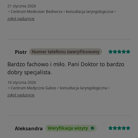
21 stycznia 2026
•
Centrum Medicover Bednorza
•
konsultacja laryngologiczna
•
w opinii użytkownika BC
zgłoś nadużycie
Piotr
Numer telefonu zweryfikowany
P
Bardzo fachowo i miło. Pani Doktor to bardzo
dobry specjalista.
16 stycznia 2026
•
Centrum Medyczne Gabos
•
konsultacja laryngologiczna
•
w opinii użytkownika Piotr
zgłoś nadużycie
Aleksandra
Weryfikacja wizyty
A