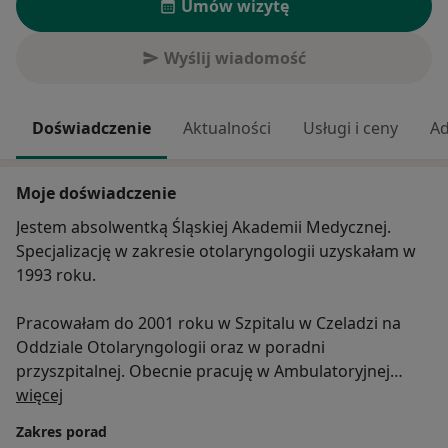
Umów wizytę
Wyślij wiadomość
Doświadczenie
Aktualności
Usługi i ceny
Ad
Moje doświadczenie
Jestem absolwentką Śląskiej Akademii Medycznej.
Specjalizację w zakresie otolaryngologii uzyskałam w
1993 roku.
Pracowałam do 2001 roku w Szpitalu w Czeladzi na
Oddziale Otolaryngologii oraz w poradni
przyszpitalnej. Obecnie pracuję w Ambulatoryjnej
O mnie
Opiece Specjalistycznej (m.in. w Centrum Medycznym
więcej
Gabos w Piekarach Śląskich).
Zakres porad