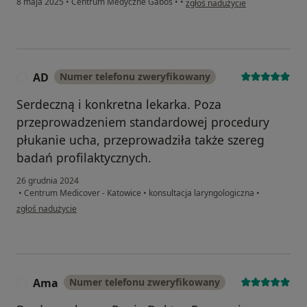
8 maja 2025
•
Centrum Medyczne Gabos
•
•
zgłoś nadużycie
AD
Numer telefonu zweryfikowany
A
Serdeczną i konkretna lekarka. Poza
przeprowadzeniem standardowej procedury
płukanie ucha, przeprowadziła także szereg
badań profilaktycznych.
26 grudnia 2024
•
Centrum Medicover - Katowice
•
konsultacja laryngologiczna
•
w opinii użytkownika AD
zgłoś nadużycie
Ama
Numer telefonu zweryfikowany
A