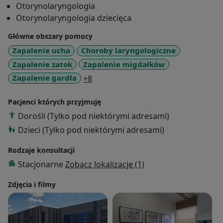
Otorynolaryngologia
Leczę dzieci i dorosłych.
Otorynolaryngologia dziecięca
Przez cały okres aktywności zawodowej uczestniczę w
Główne obszary pomocy
szkoleniach i zebraniach naukowych Polskiego
Zapalenie ucha
Choroby laryngologiczne
Towarzystwa Otolaryngologów i Chirurgów Głowy i
Zapalenie zatok
Zapalenie migdałków
Szyi.
a11y_sr_more_diseases
Zapalenie gardła
+8
Pacjenci których przyjmuję
Dorośli (Tylko pod niektórymi adresami)
Dzieci (Tylko pod niektórymi adresami)
Rodzaje konsultacji
Stacjonarne
Zobacz lokalizacje (1)
Zdjęcia i filmy