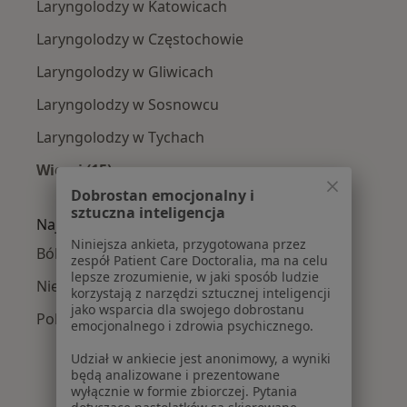
Laryngolodzy w Katowicach
Laryngolodzy w Częstochowie
Laryngolodzy w Gliwicach
Laryngolodzy w Sosnowcu
Laryngolodzy w Tychach
Więcej (15)
Więcej w kategorii: W pobliżu
Dobrostan emocjonalny i
sztuczna inteligencja
Najczęście leczone choroby
Niniejsza ankieta, przygotowana przez
Ból uszu w
zespół Patient Care Doctoralia, ma na celu
lepsze zrozumienie, w jaki sposób ludzie
Niedrożność nosa w
korzystają z narzędzi sztucznej inteligencji
jako wsparcia dla swojego dobrostanu
Polipy nosa w
emocjonalnego i zdrowia psychicznego.
Udział w ankiecie jest anonimowy, a wyniki
będą analizowane i prezentowane
wyłącznie w formie zbiorczej. Pytania