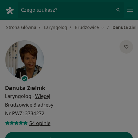
Me
Czego szukasz?
Strona Główna
Laryngolog
Brudzowice
Danuta Ziel
Zmień miasto
Danuta Zielnik
O specjalizacjach
Laryngolog
·
Więcej
Brudzowice
3 adresy
Nr PWZ: 3734272
54 opinie