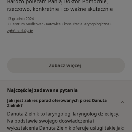
Bardzo polecam Panią Doktor. Pomocnie,
rzeczowo, konkretnie i co ważne skutecznie
13 grudnia 2024
•
Centrum Medicover - Katowice
•
konsultacja laryngologiczna
•
w opinii użytkownika Ama
zgłoś nadużycie
Zobacz więcej
opinie powyżej
Najczęściej zadawane pytania
Jaki jest zakres porad oferowanych przez Danuta
Zielnik?
Danuta Zielnik to laryngolog, laryngolog dziecięcy.
Na podstawie swojego doświadczenia i
wykształcenia Danuta Zielnik oferuje usługi takie jak: