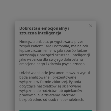
Baza wiedzy
Centrum Pomocy dla Specjalisty
Kontakt
ZnanyLekarz - Strona główna
Dobrostan emocjonalny i
ZnanyLekarz Sp. z o.o.
sztuczna inteligencja
ul. Kolejowa 5/7
Niniejsza ankieta, przygotowana przez
01-217 Warszawa, Polska
zespół Patient Care Doctoralia, ma na celu
lepsze zrozumienie, w jaki sposób ludzie
NIP: ⁠7010224868
korzystają z narzędzi sztucznej inteligencji
KRS: ⁠0000347997
jako wsparcia dla swojego dobrostanu
emocjonalnego i zdrowia psychicznego.
REGON: ⁠142276657
Udział w ankiecie jest anonimowy, a wyniki
Sąd Rejonowy dla m.st. Warszawy w Warszawie XII
będą analizowane i prezentowane
wyłącznie w formie zbiorczej. Pytania
Wydział Gospodarczy KRS
dotyczące nastolatków są skierowane
wyłącznie do rodziców lub opiekunów
Facebook
otwiera się w nowej karcie
prawnych. Nie zbieramy informacji
bezpośrednio od osób niepełnoletnich.