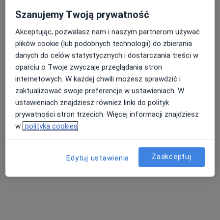
Szanujemy Twoją prywatność
Akceptując, pozwalasz nam i naszym partnerom używać
Nasza średnia ocena na App Store to 4.9 i 4.1 na
plików cookie (lub podobnych technologii) do zbierania
Google Play Store
danych do celów statystycznych i dostarczania treści w
oparciu o Twoje zwyczaje przeglądania stron
internetowych. W każdej chwili możesz sprawdzić i
zaktualizować swoje preferencje w ustawieniach. W
ustawieniach znajdziesz również linki do polityk
prywatności stron trzecich. Więcej informacji znajdziesz
w
polityka cookies
Zaakceptuj
Edytuj ustawienia
Nie znaleźliśmy specjalistów spełniających
podane kryteria
Rozważ usunięcie niektórych filtrów: