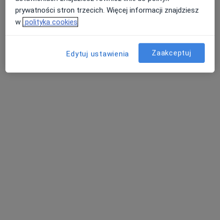
prywatności stron trzecich. Więcej informacji znajdziesz
w
polityka cookies
Zaakceptuj
Edytuj ustawienia
Bezpieczne płatności
lek. Konrad Dorecki
·
Więcej
W trakcie specjalizacji (Neurochirurg)
12 opinii
Koralowa 96/1, Bezrzecze
•
Mapa
Koral Medica
Konsultacja neurochirurgiczna
300 zł
Specjalista nie oferuje umawiania online pod tym adresem.
Poproś o wizytę