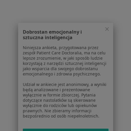
Choroby
Pomoc
Aplikacje mobilne
Blog dla pacjentów
Dobrostan emocjonalny i
Dla profesjonalistów
sztuczna inteligencja
Cennik
Niniejsza ankieta, przygotowana przez
Dla lekarzy
zespół Patient Care Doctoralia, ma na celu
Dla placówek medycznych
lepsze zrozumienie, w jaki sposób ludzie
korzystają z narzędzi sztucznej inteligencji
Noa Notes
nowość
jako wsparcia dla swojego dobrostanu
Baza wiedzy
emocjonalnego i zdrowia psychicznego.
Centrum Pomocy dla Specjalisty
Udział w ankiecie jest anonimowy, a wyniki
Kontakt
będą analizowane i prezentowane
ZnanyLekarz - Strona główna
wyłącznie w formie zbiorczej. Pytania
dotyczące nastolatków są skierowane
ZnanyLekarz Sp. z o.o.
wyłącznie do rodziców lub opiekunów
prawnych. Nie zbieramy informacji
ul. Kolejowa 5/7
bezpośrednio od osób niepełnoletnich.
01-217 Warszawa, Polska
NIP: ⁠7010224868