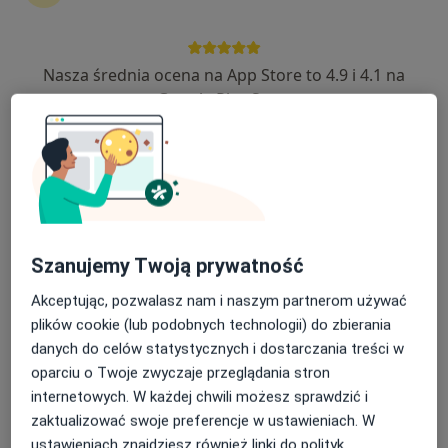
Nasza średnia ocena na App Store to 4.9 i 4.1 na
Google Play Store
Bezpieczne płatności
lek. Tomasz Bąk
·
Więcej
Ortopeda
12 opinii
Koralowa 96/1, Bezrzecze
•
Mapa
Koral Medica
Szanujemy Twoją prywatność
Konsultacja ortopedyczna
300 zł
Specjalista nie oferuje umawiania online pod tym adresem.
Akceptując, pozwalasz nam i naszym partnerom używać
plików cookie (lub podobnych technologii) do zbierania
Poproś o wizytę
danych do celów statystycznych i dostarczania treści w
oparciu o Twoje zwyczaje przeglądania stron
internetowych. W każdej chwili możesz sprawdzić i
zaktualizować swoje preferencje w ustawieniach. W
ustawieniach znajdziesz również linki do polityk