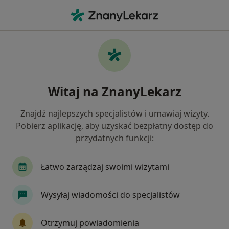
Me
Zwyrodnienie Stawów Kręgosłupa • Bezrzecze, zachodniopomorskie
Filtry
• 1
Ubezpieczenie
Map
Zwyrodnienie stawów kręgosłupa specjaliści
Witaj na ZnanyLekarz
w Bezrzeczu
Jak działają wyniki wyszukiwania
Znajdź najlepszych specjalistów i umawiaj wizyty.
Pobierz aplikację, aby uzyskać bezpłatny dostęp do
przydatnych funkcji:
Jakiego specjalisty szukasz?
Ortopeda
Chirurg
Dermatolog
Inter
Łatwo zarządzaj swoimi wizytami
Wysyłaj wiadomości do specjalistów
Otrzymuj powiadomienia