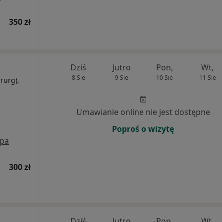
350 zł
Dziś
Jutro
Pon,
Wt,
8 Sie
9 Sie
10 Sie
11 Sie
irurg),
Umawianie online nie jest dostępne
Poproś o wizytę
pa
300 zł
Dziś
Jutro
Pon,
Wt,