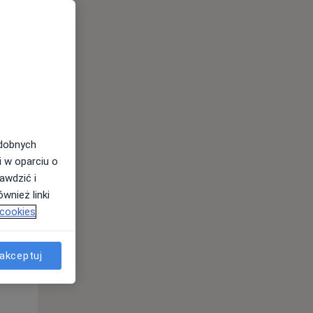
odobnych
i w oparciu o
awdzić i
wnież linki
 cookies
Śr,
Czw,
Pt,
12 Sie
13 Sie
14 Sie
akceptuj