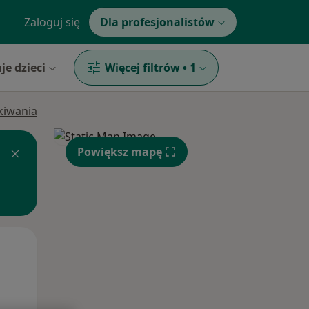
Zaloguj się
Dla profesjonalistów
je dzieci
Więcej filtrów
•
1
ukiwania
Powiększ mapę
Śr,
Czw,
Pt,
12 Sie
13 Sie
14 Sie