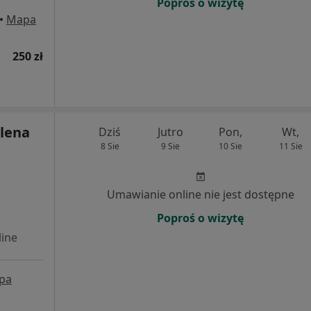
Poproś o wizytę
•
Mapa
250 zł
lena
Dziś
Jutro
Pon,
Wt,
8 Sie
9 Sie
10 Sie
11 Sie
Umawianie online nie jest dostępne
Poproś o wizytę
ine
pa