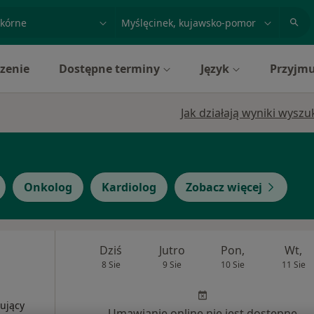
acja, badanie lub nazwisko
miasto lub dzielnica
zenie
Dostępne terminy
Język
Przyjmu
Jak działają wyniki wysz
Onkolog
Kardiolog
Zobacz więcej
Dziś
Jutro
Pon,
Wt,
8 Sie
9 Sie
10 Sie
11 Sie
ujący
Umawianie online nie jest dostępne