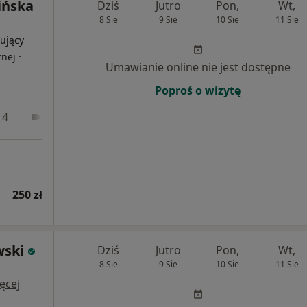
cińska
Dziś
Jutro
Pon,
Wt,
8 Sie
9 Sie
10 Sie
11 Sie
ujący
·
znej
Umawianie online nie jest dostępne
Poproś o wizytę
 4
Online
250 zł
wski
Dziś
Jutro
Pon,
Wt,
8 Sie
9 Sie
10 Sie
11 Sie
ęcej