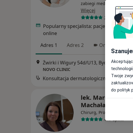
zabiegi medycyny estetyc
Więcej
214 opinii
Popularny specjalista: pacjenci chętnie 
online
Adres 1
Adres 2
Online
Szanuje
Akceptując
Żwirki i Wigury 54d/U13, Bydgoszcz
•
Ma
technologii
NOVO CLINIC
Twoje zwyc
Konsultacja dermatologiczna
zaktualizo
do polityk 
lek. Marta Kmieci
Machała
·
Więce
Chirurg, Proktolog
417 opinii