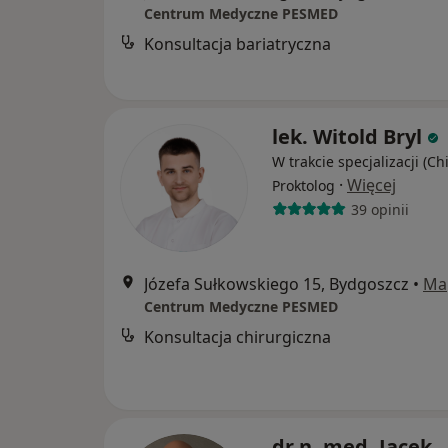
Centrum Medyczne PESMED
Konsultacja bariatryczna
lek. Witold Bryl
W trakcie specjalizacji (Ch
·
Więcej
Proktolog
39 opinii
Józefa Sułkowskiego 15, Bydgoszcz
•
Ma
Centrum Medyczne PESMED
Konsultacja chirurgiczna
dr n. med. Jacek