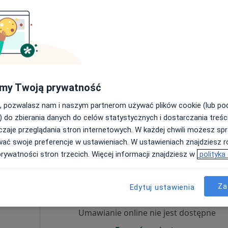
·
znej
Poproś o wizytę
płacą
my Twoją prywatność
, pozwalasz nam i naszym partnerom używać plików cookie (lub p
pa
) do zbierania danych do celów statystycznych i dostarczania treśc
zaje przeglądania stron internetowych. W każdej chwili możesz spr
280 zł
wać swoje preferencje w ustawieniach. W ustawieniach znajdziesz ró
prywatności stron trzecich. Więcej informacji znajdziesz w
polityka
ńska-
Dziś
Jutro
Pon,
Wt,
8 Sie
9 Sie
10 Sie
11 Sie
Za
Edytuj ustawienia
j
Umawianie online nie jest dostępne