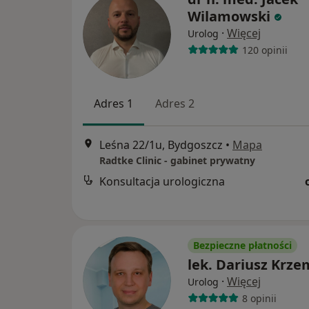
Wilamowski
·
Więcej
Urolog
120 opinii
Adres 1
Adres 2
Leśna 22/1u, Bydgoszcz
•
Mapa
Radtke Clinic - gabinet prywatny
Konsultacja urologiczna
Bezpieczne płatności
lek. Dariusz Krze
·
Więcej
Urolog
8 opinii