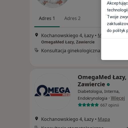
Akceptując
technologii
Twoje zwyc
Adres 1
Adres 2
zaktualizo
do polityk 
Kochanowskiego 4, Łazy
•
Mapa
OmegaMed Łazy, Zawiercie
Konsultacja ginekologiczna
OmegaMed Łazy,
Zawiercie
Diabetologia, Interna,
·
Więcej
Endokrynologia
667 opinii
Kochanowskiego 4, Łazy
•
Mapa