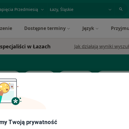
acja, badanie lub nazwisko
miasto lub dzielnica
zenie
Dostępne terminy
Język
Przyjmu
pecjaliści w Łazach
Jak działają wyniki wysz
ernista
Kardiolog
Laryngolog
Zobacz więc
z
Dziś
Jutro
Ndz,
Pon,
7 Sie
8 Sie
9 Sie
10 Sie
my Twoją prywatność