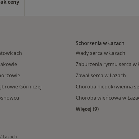
rak ceny
Schorzenia w Łazach
atowicach
Wady serca w Łazach
rakowie
Zaburzenia rytmu serca w
horzowie
Zawał serca w Łazach
ąbrowie Górniczej
Choroba niedokrwienna se
Sosnowcu
Choroba wieńcowa w Łaza
Więcej (9)
Więcej w kategorii: 
W Łazach