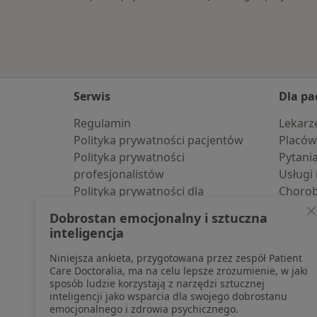
Serwis
Dla pa
Regulamin
Lekarz
Polityka prywatności pacjentów
Placów
Polityka prywatności
Pytani
profesjonalistów
Usługi 
Polityka prywatności dla
Choro
profesjonalistów, których dane
Pomoc
Dobrostan emocjonalny i sztuczna
pozyskaliśmy samodzielnie
Aplika
inteligencja
Polityka cookies
Blog d
Niniejsza ankieta, przygotowana przez zespół Patient
Jak działają wyniki wyszukiwania
Care Doctoralia, ma na celu lepsze zrozumienie, w jaki
Dostępność
sposób ludzie korzystają z narzędzi sztucznej
O nas
inteligencji jako wsparcia dla swojego dobrostanu
emocjonalnego i zdrowia psychicznego.
Praca
Rekrutujemy!