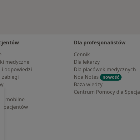
cjentów
Dla profesjonalistów
e
Cennik
ki medyczne
Dla lekarzy
a i odpowiedzi
Dla placówek medycznych
i zabiegi
Noa Notes
nowość
by
Baza wiedzy
Centrum Pomocy dla Specjal
cje mobilne
la pacjentów