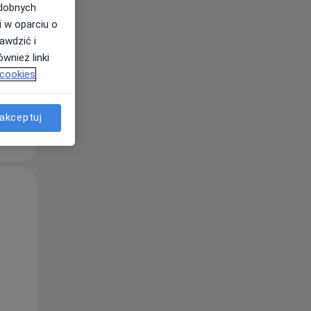
odobnych
i w oparciu o
awdzić i
wnież linki
 cookies
akceptuj
Wt,
Śr,
Czw,
11 Sie
12 Sie
13 Sie