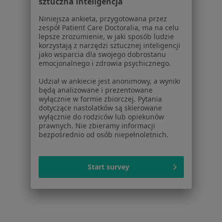
sztuczna inteligencja
Choroby
Pomoc
Niniejsza ankieta, przygotowana przez
zespół Patient Care Doctoralia, ma na celu
Aplikacje mobilne
lepsze zrozumienie, w jaki sposób ludzie
Blog dla pacjentów
korzystają z narzędzi sztucznej inteligencji
jako wsparcia dla swojego dobrostanu
Dla profesjonalistów
emocjonalnego i zdrowia psychicznego.
Cennik
Udział w ankiecie jest anonimowy, a wyniki
Dla lekarzy
będą analizowane i prezentowane
wyłącznie w formie zbiorczej. Pytania
Dla placówek medycznych
dotyczące nastolatków są skierowane
Noa Notes
nowość
wyłącznie do rodziców lub opiekunów
Baza wiedzy
prawnych. Nie zbieramy informacji
bezpośrednio od osób niepełnoletnich.
Centrum Pomocy dla Specjalisty
Kontakt
ZnanyLekarz - Strona główna
Start survey
ZnanyLekarz Sp. z o.o.
ul. Kolejowa 5/7
01-217 Warszawa, Polska