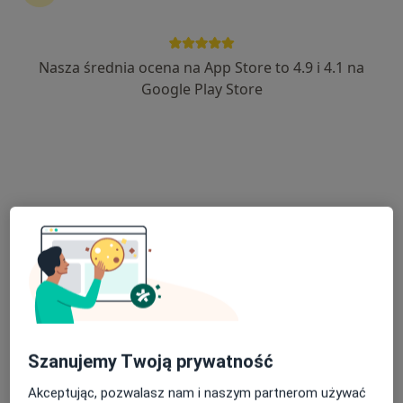
Nasza średnia ocena na App Store to 4.9 i 4.1 na
mgr Anna Kołodziej
Google Play Store
·
Więcej
Psycholog
Adama Mickiewicza 3, Sucha Beskidzka
•
Mapa
Ośrodek Psychoterapii Poznawczo - behawioralnej i Psychologii P.K. Siedlaczek
Konsultacja psychologiczna
180 zł
Specjalista nie oferuje umawiania online pod tym adresem.
Poproś o wizytę
Szanujemy Twoją prywatność
Akceptując, pozwalasz nam i naszym partnerom używać