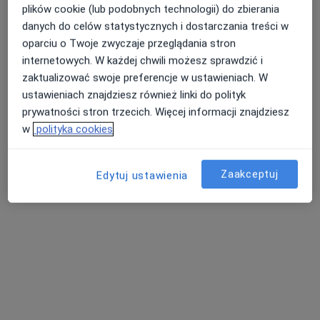
plików cookie (lub podobnych technologii) do zbierania
danych do celów statystycznych i dostarczania treści w
oparciu o Twoje zwyczaje przeglądania stron
Ośrodek Psychoterapii Poznawczo -
internetowych. W każdej chwili możesz sprawdzić i
behawioralnej i Psychologii P.K.
zaktualizować swoje preferencje w ustawieniach. W
Siedlaczek
ustawieniach znajdziesz również linki do polityk
·
Więcej
Psychologia, Psychologia dziecięca, Psychoterapia
prywatności stron trzecich. Więcej informacji znajdziesz
23 opinie
w
polityka cookies
Adama Mickiewicza 3, Sucha Beskidzka
•
Mapa
Konsultacja psychologiczna
180 zł
Zaakceptuj
Edytuj ustawienia
Pokaż więcej usług
mgr Anna Kołodziej
psycholog
Brak dostępnych specjalistów z wolnymi terminami w tym centrum medycznym.
Pokaż profil