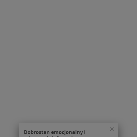
Polityka prywatności pacjentów
Polityka prywatności profesjonalistów
Polityka prywatności dla profesjonalistów, których
dane pozyskaliśmy samodzielnie
Polityka cookies
Jak działają wyniki wyszukiwania
Dostępność
O nas
Praca
Rekrutujemy!
Partnerzy
Centrum prasowe
Kontakt
Dla pacjentów
Lekarze
Placówki medyczne
Pytania i odpowiedzi
Dobrostan emocjonalny i
Usługi i zabiegi