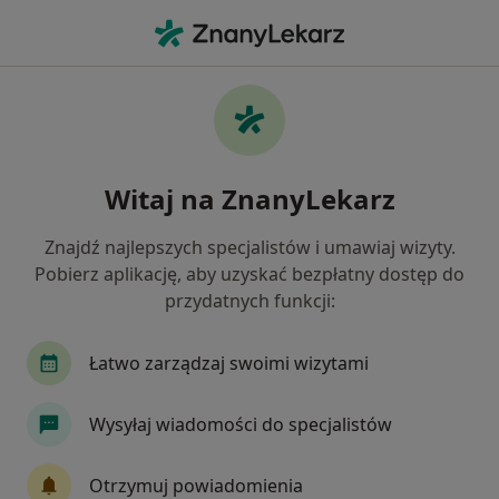
Me
Zespół Aspergera • Sucha Beskidzka, małopolskie
Filtry
• 1
Mapa
Zespół Aspergera specjaliści w Suchej
Witaj na ZnanyLekarz
Beskidzkiej
Jak działają wyniki wyszukiwania
Znajdź najlepszych specjalistów i umawiaj wizyty.
Pobierz aplikację, aby uzyskać bezpłatny dostęp do
przydatnych funkcji:
Jakiego specjalisty szukasz?
Psycholog
Psychoterapeuta
Łatwo zarządzaj swoimi wizytami
Wysyłaj wiadomości do specjalistów
Otrzymuj powiadomienia