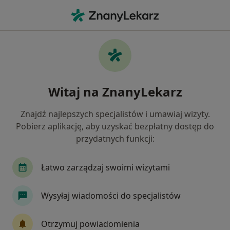
Me
Zawroty Głowy • Karwiany, dolnośląskie
Filtry
• 1
Mapa
Zawroty głowy specjaliści w
Witaj na ZnanyLekarz
Jak działają wyniki wyszukiwania
Znajdź najlepszych specjalistów i umawiaj wizyty.
Pobierz aplikację, aby uzyskać bezpłatny dostęp do
Jakiego specjalisty szukasz?
przydatnych funkcji:
Internista
Laryngolog
Anestezjolog
Łatwo zarządzaj swoimi wizytami
Wysyłaj wiadomości do specjalistów
Otrzymuj powiadomienia