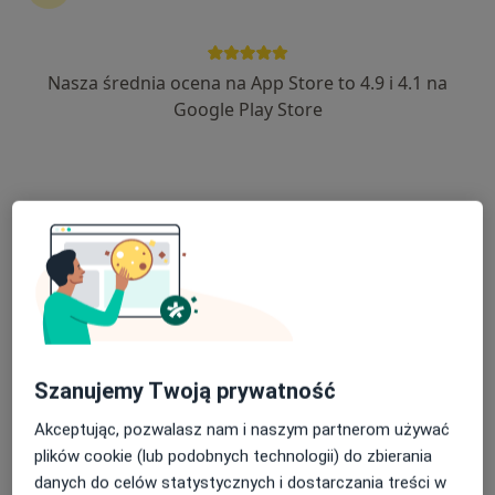
Nasza średnia ocena na App Store to 4.9 i 4.1 na
lek. Mateusz Mizgalski
Google Play Store
·
Więcej
Laryngolog
842 opinie
Adres
Online
Komorowice ul. Wrocławska 2a, Wrocław
•
Mapa
Szpital Wielospecjalistyczny ORTHOS - GRUPA LUX MED
Konsultacja laryngologiczna
300 zł
Specjalista nie oferuje umawiania online pod tym adresem.
Szanujemy Twoją prywatność
Poproś o wizytę
Akceptując, pozwalasz nam i naszym partnerom używać
plików cookie (lub podobnych technologii) do zbierania
danych do celów statystycznych i dostarczania treści w