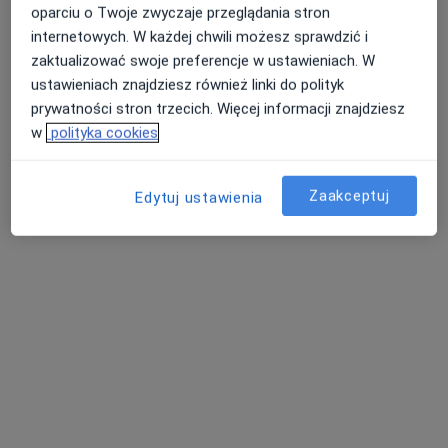
oparciu o Twoje zwyczaje przeglądania stron
internetowych. W każdej chwili możesz sprawdzić i
zaktualizować swoje preferencje w ustawieniach. W
ustawieniach znajdziesz również linki do polityk
prywatności stron trzecich. Więcej informacji znajdziesz
Szpital Wielospecjalistyczny ORTHOS -
w
polityka cookies
GRUPA LUX MED
·
Więcej
Ortopedia, Chirurgia, Anestezjologia
Zaakceptuj
Edytuj ustawienia
1896 opinii
Komorowice ul. Wrocławska 2a, Wrocław
•
Mapa
USG
Pokaż więcej usług
lek. Maciej Beszłej
lek. Michał Piotrowicz
dr hab. n. med., prof.
ortopeda
laryngolog
uczelni Marcin
Masalski
laryngolog