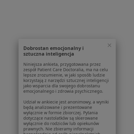
Dla pacjentów
Lekarze
Placówki medyczne
Pytania i odpowiedzi
Usługi i zabiegi
Choroby
Dobrostan emocjonalny i
Pomoc
sztuczna inteligencja
Aplikacje mobilne
Blog dla pacjentów
Niniejsza ankieta, przygotowana przez
zespół Patient Care Doctoralia, ma na celu
Dla profesjonalistów
lepsze zrozumienie, w jaki sposób ludzie
korzystają z narzędzi sztucznej inteligencji
Cennik
jako wsparcia dla swojego dobrostanu
emocjonalnego i zdrowia psychicznego.
Dla lekarzy
Dla placówek medycznych
Udział w ankiecie jest anonimowy, a wyniki
Noa Notes
będą analizowane i prezentowane
nowość
wyłącznie w formie zbiorczej. Pytania
Baza wiedzy
dotyczące nastolatków są skierowane
Centrum Pomocy dla Specjalisty
wyłącznie do rodziców lub opiekunów
prawnych. Nie zbieramy informacji