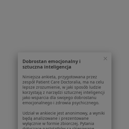
Polityka prywatności pacjentów
Polityka prywatności profesjonalistów
Polityka prywatności dla profesjonalistów, których
dane pozyskaliśmy samodzielnie
Polityka cookies
Jak działają wyniki wyszukiwania
Dostępność
O nas
Praca
Rekrutujemy!
Dobrostan emocjonalny i
Partnerzy
sztuczna inteligencja
Centrum prasowe
Kontakt
Niniejsza ankieta, przygotowana przez
zespół Patient Care Doctoralia, ma na celu
lepsze zrozumienie, w jaki sposób ludzie
Dla pacjentów
korzystają z narzędzi sztucznej inteligencji
jako wsparcia dla swojego dobrostanu
Lekarze
emocjonalnego i zdrowia psychicznego.
Placówki medyczne
Pytania i odpowiedzi
Udział w ankiecie jest anonimowy, a wyniki
będą analizowane i prezentowane
Usługi i zabiegi
wyłącznie w formie zbiorczej. Pytania
Choroby
dotyczące nastolatków są skierowane