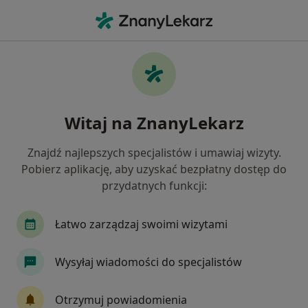
Me
Zapalenie Żołądka • Jastrzębie-Zdrój, śląskie
Filtry
• 1
Mapa
Zapalenie żołądka specjaliści w Jastrzębiu-
Witaj na ZnanyLekarz
Zdroju
Jak działają wyniki wyszukiwania
Znajdź najlepszych specjalistów i umawiaj wizyty.
Pobierz aplikację, aby uzyskać bezpłatny dostęp do
przydatnych funkcji:
Jakiego specjalisty szukasz?
Internista
Gastrolog
Chirurg
Lekarz 
Łatwo zarządzaj swoimi wizytami
Wysyłaj wiadomości do specjalistów
Otrzymuj powiadomienia