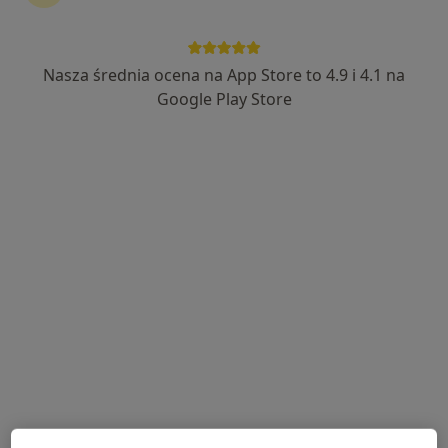
Nasza średnia ocena na App Store to 4.9 i 4.1 na
Google Play Store
Bezpieczne płatności
dr n. med. Grzegorz Kuballa
Chirurg
143 opinie
Chabrowa 21 Wejście od Chabrowej 16, Rybnik
•
Mapa
Prywatna chirurgiczna praktyka dr n.med. Grzegorz Kuballa
Konsultacja chirurgiczna
od 300 zł
Specjalista nie oferuje umawiania online pod tym adresem.
Poproś o wizytę