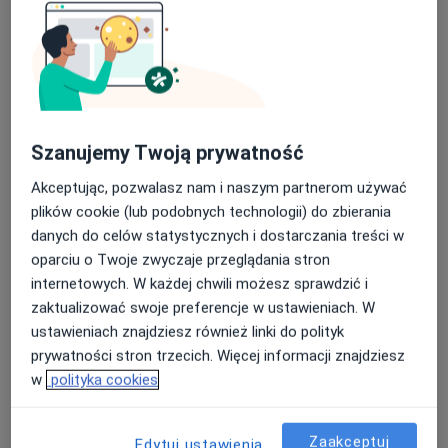
Bezpieczne płatności
Centrum Terapii ALMA
Szanujemy Twoją prywatność
·
Więcej
Psychoterapia, Psychiatria, Psychologia
Akceptując, pozwalasz nam i naszym partnerom używać
4357 opinii
plików cookie (lub podobnych technologii) do zbierania
Zdrojowa 2, Jastrzębie-Zdrój
•
Mapa
danych do celów statystycznych i dostarczania treści w
oparciu o Twoje zwyczaje przeglądania stron
Konsultacja seksuologiczna
220 zł
internetowych. W każdej chwili możesz sprawdzić i
Pokaż więcej usług
zaktualizować swoje preferencje w ustawieniach. W
ustawieniach znajdziesz również linki do polityk
prywatności stron trzecich. Więcej informacji znajdziesz
mgr Agata Gamza
mgr Magdalena
mgr Minka Witke
w
polityka cookies
psycholog
Wysogląd
psycholog
psycholog
Zaakceptuj
Edytuj ustawienia