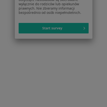
Pomoc
wyłącznie do rodziców lub opiekunów
prawnych. Nie zbieramy informacji
Aplikacje mobilne
bezpośrednio od osób niepełnoletnich.
Blog dla pacjentów
Dla profesjonalistów
Start survey
Cennik
Dla lekarzy
Dla placówek medycznych
Noa Notes
nowość
Baza wiedzy
Centrum Pomocy dla Specjalisty
Kontakt
ZnanyLekarz - Strona główna
ZnanyLekarz Sp. z o.o.
ul. Kolejowa 5/7
01-217 Warszawa, Polska
NIP: ⁠7010224868