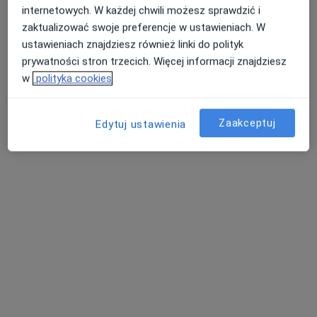
internetowych. W każdej chwili możesz sprawdzić i
lek. Jakub Zblewski
zaktualizować swoje preferencje w ustawieniach. W
ustawieniach znajdziesz również linki do polityk
W trakcie specjalizacji (Laryngolog), Lekarz wykonujący
prywatności stron trzecich. Więcej informacji znajdziesz
·
Więcej
zabiegi medycyny estetycznej
w
polityka cookies
5 opinii
ul. Kopernika 2/19, Kwidzyn
•
Mapa
Medipunkt Centrum Medyczne
Zaakceptuj
Edytuj ustawienia
Konsultacja laryngologiczna
Brak ceny
Specjalista nie oferuje umawiania online pod tym adresem.
Poproś o wizytę