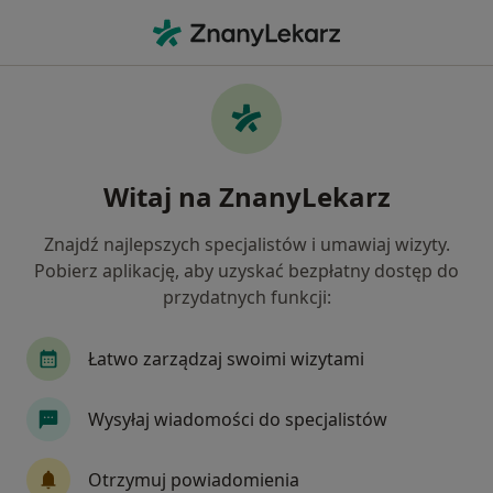
Me
Zapalenie Gardła • Kwidzyn, pomorskie
Filtry
• 1
Mapa
Zapalenie gardła specjaliści w Kwidzynie
Witaj na ZnanyLekarz
Jak działają wyniki wyszukiwania
Znajdź najlepszych specjalistów i umawiaj wizyty.
Pobierz aplikację, aby uzyskać bezpłatny dostęp do
Jakiego specjalisty szukasz?
przydatnych funkcji:
Laryngolog
Chirurg
Dermatolog
End
Łatwo zarządzaj swoimi wizytami
Wysyłaj wiadomości do specjalistów
Otrzymuj powiadomienia