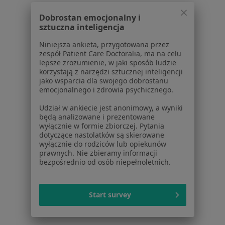
Pomoc
Dobrostan emocjonalny i
Aplikacje mobilne
sztuczna inteligencja
Blog dla pacjentów
Niniejsza ankieta, przygotowana przez
Dla profesjonalistów
zespół Patient Care Doctoralia, ma na celu
lepsze zrozumienie, w jaki sposób ludzie
Cennik
korzystają z narzędzi sztucznej inteligencji
jako wsparcia dla swojego dobrostanu
Dla lekarzy
emocjonalnego i zdrowia psychicznego.
Dla placówek medycznych
Noa Notes
nowość
Udział w ankiecie jest anonimowy, a wyniki
będą analizowane i prezentowane
Baza wiedzy
wyłącznie w formie zbiorczej. Pytania
Centrum Pomocy dla Specjalisty
dotyczące nastolatków są skierowane
wyłącznie do rodziców lub opiekunów
Kontakt
prawnych. Nie zbieramy informacji
ZnanyLekarz - Strona główna
bezpośrednio od osób niepełnoletnich.
ZnanyLekarz Sp. z o.o.
ul. Kolejowa 5/7
Start survey
01-217 Warszawa, Polska
NIP: ⁠7010224868