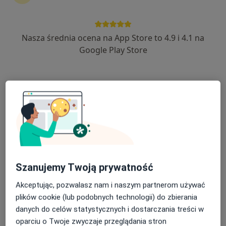
Nasza średnia ocena na App Store to 4.9 i 4.1 na
lek. Adam Radtke
Google Play Store
·
Więcej
Laryngolog
829 opinii
ul. Kopernika 2/19, Kwidzyn
•
Mapa
Medipunkt Centrum Medyczne
Specjalista nie oferuje umawiania online pod tym adresem.
Poproś o wizytę
Szanujemy Twoją prywatność
Akceptując, pozwalasz nam i naszym partnerom używać
plików cookie (lub podobnych technologii) do zbierania
danych do celów statystycznych i dostarczania treści w
oparciu o Twoje zwyczaje przeglądania stron