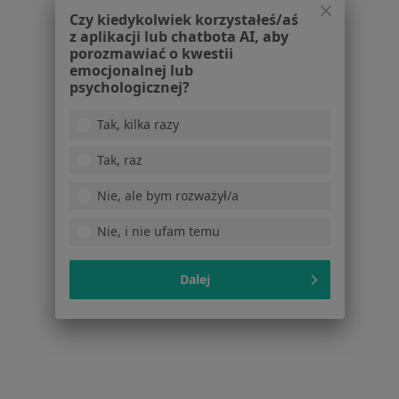
Kontakt
Czy kiedykolwiek korzystałeś/aś
z aplikacji lub chatbota AI, aby
Dla pacjentów
porozmawiać o kwestii
emocjonalnej lub
Lekarze
psychologicznej?
Placówki medyczne
Pytania i odpowiedzi
Tak, kilka razy
Usługi i zabiegi
Choroby
Tak, raz
Pomoc
Nie, ale bym rozważył/a
Aplikacje mobilne
Blog dla pacjentów
Nie, i nie ufam temu
Dla profesjonalistów
Dalej
Cennik
Dla lekarzy
Dla placówek medycznych
Noa Notes
nowość
Baza wiedzy
Centrum Pomocy dla Specjalisty