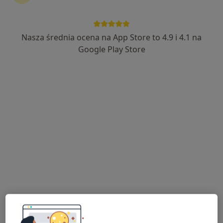
Nasza średnia ocena na App Store to 4.9 i 4.1 na
lek. Karolina Owsik
Google Play Store
·
Więcej
Kardiolog
66 opinii
Grudzińskiego 7/4, Swarzędz
•
Mapa
Infantis orto
Konsultacja kardiologiczna (kolejna wizyta)
300 zł
Specjalista nie oferuje umawiania online pod tym adresem.
Poproś o wizytę