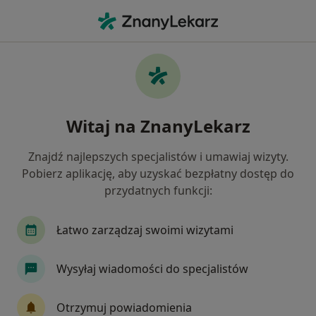
Me
Zakrzepica Żylna • Swarzędz, wielkopolskie
Filtry
• 1
Ubezpieczenie
Map
Zakrzepica żylna specjaliści w Swarzędzu
Witaj na ZnanyLekarz
Jak działają wyniki wyszukiwania
Znajdź najlepszych specjalistów i umawiaj wizyty.
Pobierz aplikację, aby uzyskać bezpłatny dostęp do
Jakiego specjalisty szukasz?
przydatnych funkcji:
Kardiolog
Internista
Dermatolog
Gi
Łatwo zarządzaj swoimi wizytami
Wysyłaj wiadomości do specjalistów
Otrzymuj powiadomienia