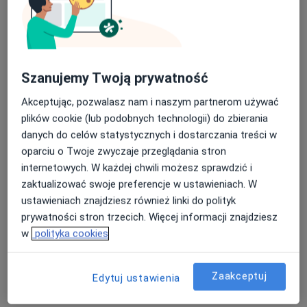
lek. Cezary Maćkowski
W trakcie specjalizacji (Chirurg naczyniowy), Lekarz
Szanujemy Twoją prywatność
·
Więcej
wykonujący zabiegi medycyny estetycznej, Flebolog
199 opinii
Akceptując, pozwalasz nam i naszym partnerom używać
plików cookie (lub podobnych technologii) do zbierania
ZALASEWO Transportowa 20, Zalasewo
•
Mapa
danych do celów statystycznych i dostarczania treści w
Optiviamed Centrum Medyczne
oparciu o Twoje zwyczaje przeglądania stron
Konsultacja chirurga naczyniowego
300 zł
internetowych. W każdej chwili możesz sprawdzić i
Specjalista nie oferuje umawiania online pod tym adresem.
zaktualizować swoje preferencje w ustawieniach. W
ustawieniach znajdziesz również linki do polityk
Poproś o wizytę
prywatności stron trzecich. Więcej informacji znajdziesz
w
polityka cookies
Zaakceptuj
Edytuj ustawienia