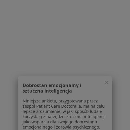
Serwis
Regulamin
Polityka prywatności pacjentów
Polityka prywatności profesjonalistów
Polityka prywatności dla profesjonalistów, których
dane pozyskaliśmy samodzielnie
Polityka cookies
Dobrostan emocjonalny i
Jak działają wyniki wyszukiwania
sztuczna inteligencja
Dostępność
O nas
Niniejsza ankieta, przygotowana przez
zespół Patient Care Doctoralia, ma na celu
Praca
Rekrutujemy!
lepsze zrozumienie, w jaki sposób ludzie
Partnerzy
korzystają z narzędzi sztucznej inteligencji
Centrum prasowe
jako wsparcia dla swojego dobrostanu
emocjonalnego i zdrowia psychicznego.
Kontakt