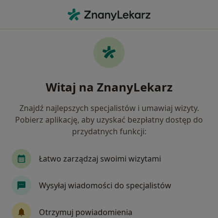
Me
Zaburzenia Miesiączkowania • Łęczna, lubelskie
Filtry
• 1
Ubezpieczenie
Map
Zaburzenia miesiączkowania specjaliści w
Witaj na ZnanyLekarz
Łęcznej
Jak działają wyniki wyszukiwania
Znajdź najlepszych specjalistów i umawiaj wizyty.
Pobierz aplikację, aby uzyskać bezpłatny dostęp do
przydatnych funkcji:
Jakiego specjalisty szukasz?
Ginekolog
Internista
Kardiolog
Leka
Łatwo zarządzaj swoimi wizytami
Wysyłaj wiadomości do specjalistów
Otrzymuj powiadomienia