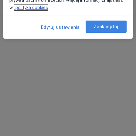
prywatności stron trzecich. Więcej informacji znajdziesz
w
polityka cookies
Specjalista nie oferuje umawiania online pod tym adresem.
Poproś o wizytę
Zaakceptuj
Edytuj ustawienia
dr hab. n. med. Marcin Bobiński
·
Więcej
Ginekolog, Ginekolog onkologiczny
14 opinii
Mełgiewska 51A, Świdnik
•
Mapa
Gynevo Clinic
Konsultacja ginekologiczna
300 zł