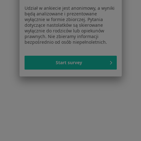
Udział w ankiecie jest anonimowy, a wyniki
Dla pacjentów
będą analizowane i prezentowane
wyłącznie w formie zbiorczej. Pytania
Lekarze
dotyczące nastolatków są skierowane
Placówki medyczne
wyłącznie do rodziców lub opiekunów
Pytania i odpowiedzi
prawnych. Nie zbieramy informacji
bezpośrednio od osób niepełnoletnich.
Usługi i zabiegi
Choroby
Pomoc
Start survey
Aplikacje mobilne
Blog dla pacjentów
Dla profesjonalistów
Cennik
Dla lekarzy
Dla placówek medycznych
Noa Notes
nowość
Baza wiedzy
Centrum Pomocy dla Specjalisty