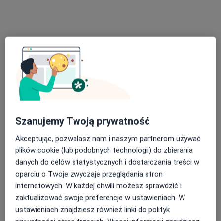
Poproś o wizytę
dr n. med. Barbara Kułak
Szanujemy Twoją prywatność
·
Więcej
Ginekolog
Akceptując, pozwalasz nam i naszym partnerom używać
167 opinii
plików cookie (lub podobnych technologii) do zbierania
danych do celów statystycznych i dostarczania treści w
Adres
Online
oparciu o Twoje zwyczaje przeglądania stron
internetowych. W każdej chwili możesz sprawdzić i
Deotymy 34, Świdnik
•
Mapa
zaktualizować swoje preferencje w ustawieniach. W
Specjalistyczny Gabinet Lekarski dr Barbara Kułak
ustawieniach znajdziesz również linki do polityk
Konsultacja ginekologiczna
Brak ceny