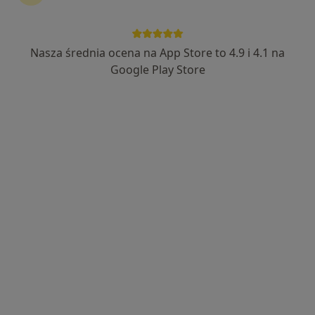
Nasza średnia ocena na App Store to 4.9 i 4.1 na
Google Play Store
Bezpieczne płatności
dr n. med. Monika Maciejczyk-Pencuła
·
Ginekolog, Lekarz wykonujący zabiegi medycyny estetycznej
Więcej
219 opinii
Specjalizuję się w ginekologii
Zabiegi ginekologii estetycznej
Konsultacje uroginekologiczne
Mełgiewska 51A, Świdnik
•
Mapa
Gynevo Clinic
Konsultacja ginekologiczna
od 300 zł
Specjalista nie oferuje umawiania online pod tym adresem.