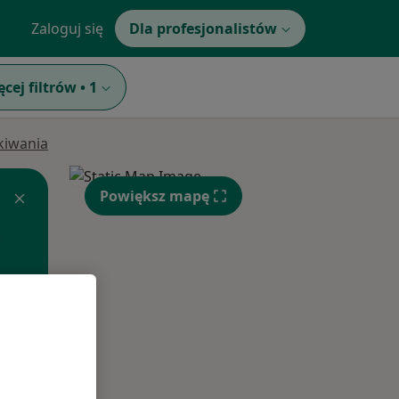
Zaloguj się
Dla profesjonalistów
ęcej filtrów
•
1
ukiwania
Powiększ mapę
Pon,
Wt,
Śr,
10 Sie
11 Sie
12 Sie