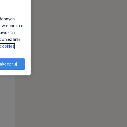
odobnych
i w oparciu o
awdzić i
wnież linki
 cookies
akceptuj
Pon,
Wt,
Śr,
10 Sie
11 Sie
12 Sie