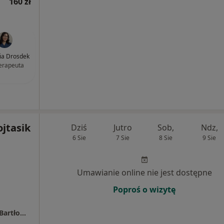
160 zł
lia Drosdek
terapeuta
ojtasik
Dziś
Jutro
Sob,
Ndz,
6 Sie
7 Sie
8 Sie
9 Sie
Umawianie online nie jest dostępne
Poproś o wizytę
Specjalistyczna Praktyka Lekarska lek.med.Bartłomiej Wojtasik