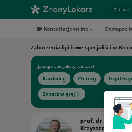
specjaliz
Konsultacje online
Dostępne t
Zaburzenia lipidowe specjaliści w Bier
Jakiego specjalisty szukasz?
Kardiolog
Chirurg
Fizjotera
Zobacz więcej
prof. dr hab. n. m
Krzysztof Milewsk