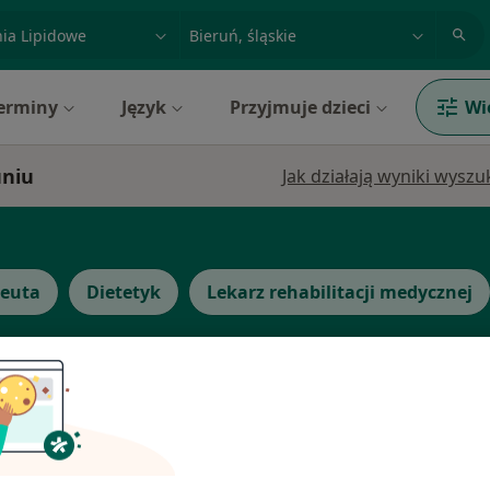
acja, badanie lub nazwisko
miasto lub dzielnica
erminy
Język
Przyjmuje dzieci
Wi
uniu
Jak działają wyniki wysz
peuta
Dietetyk
Lekarz rehabilitacji medycznej
ed.
Dziś
Jutro
Sob,
Ndz,
i
6 Sie
7 Sie
8 Sie
9 Sie