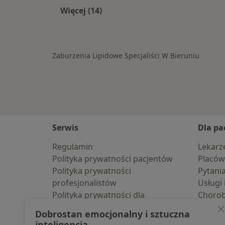
Więcej (14)
Więcej w kategorii: W pobliżu Bieru
Zaburzenia Lipidowe Specjaliści W Bieruniu
Serwis
Dla pa
Regulamin
Lekarz
Polityka prywatności pacjentów
Placów
Polityka prywatności
Pytani
profesjonalistów
Usługi 
Polityka prywatności dla
Choro
profesjonalistów, których dane
Pomoc
Dobrostan emocjonalny i sztuczna
pozyskaliśmy samodzielnie
Aplika
inteligencja