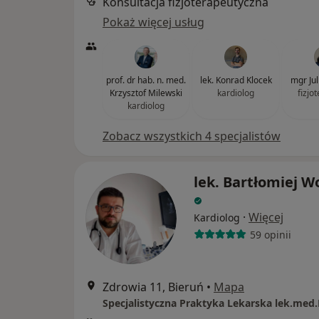
Konsultacja fizjoterapeutyczna
Pokaż więcej usług
prof. dr hab. n. med.
lek. Konrad Klocek
mgr Ju
Krzysztof Milewski
kardiolog
fizjo
kardiolog
Zobacz wszystkich 4 specjalistów
lek. Bartłomiej W
·
Więcej
Kardiolog
59 opinii
Zdrowia 11, Bieruń
•
Mapa