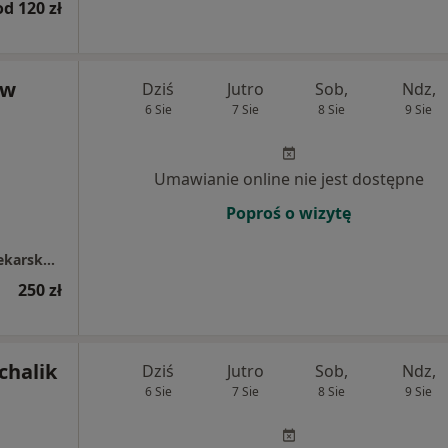
od 120 zł
aw
Dziś
Jutro
Sob,
Ndz,
6 Sie
7 Sie
8 Sie
9 Sie
Umawianie online nie jest dostępne
Poproś o wizytę
Myszor Jarosław Specjalistyczna Praktyka Lekarska Kardiomed
250 zł
ichalik
Dziś
Jutro
Sob,
Ndz,
6 Sie
7 Sie
8 Sie
9 Sie