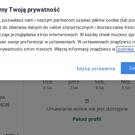
my Twoją prywatność
Umawianie online nie jest dostępne
, pozwalasz nam i naszym partnerom używać plików cookie (lub p
Poproś o wizytę
) do zbierania danych do celów statystycznych i dostarczania treśc
zaje przeglądania stron internetowych. W każdej chwili możesz spr
wać swoje preferencje w ustawieniach. W ustawieniach znajdziesz ró
500 zł
prywatności stron trzecich. Więcej informacji znajdziesz w
polityka
Za
Edytuj ustawienia
Dziś
Jutro
Sob,
Ndz,
6 Sie
7 Sie
8 Sie
9 Sie
ia,
ęcej
Umawianie online nie jest dostępne
Pokaż profil