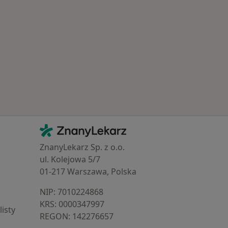
Schorzenia w Bieruniu
Kontakt
ZnanyLekarz - Strona główna
ZnanyLekarz Sp. z o.o.
ul. Kolejowa 5/7
01-217 Warszawa, Polska
NIP: ⁠7010224868
KRS: ⁠0000347997
isty
REGON: ⁠142276657