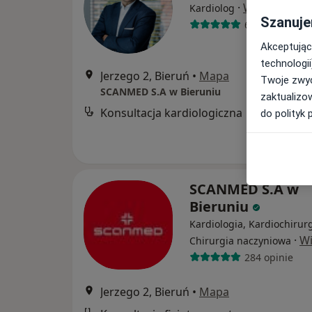
·
Więcej
Kardiolog
Szanuje
60 opinii
Akceptując
technologii
Jerzego 2, Bieruń
•
Mapa
Twoje zwyc
SCANMED S.A w Bieruniu
zaktualizo
Konsultacja kardiologiczna
do polityk 
SCANMED S.A w
Bieruniu
Kardiologia, Kardiochirurg
·
Wi
Chirurgia naczyniowa
284 opinie
Jerzego 2, Bieruń
•
Mapa