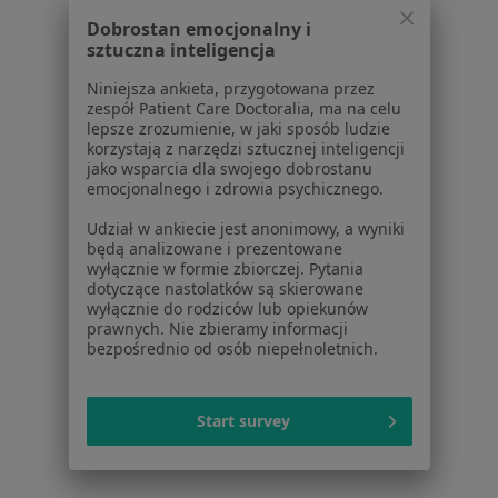
Dla pacjentów
Dobrostan emocjonalny i
Lekarze
sztuczna inteligencja
Placówki medyczne
Niniejsza ankieta, przygotowana przez
Pytania i odpowiedzi
zespół Patient Care Doctoralia, ma na celu
Usługi i zabiegi
lepsze zrozumienie, w jaki sposób ludzie
korzystają z narzędzi sztucznej inteligencji
Choroby
jako wsparcia dla swojego dobrostanu
Pomoc
emocjonalnego i zdrowia psychicznego.
Aplikacje mobilne
Udział w ankiecie jest anonimowy, a wyniki
Blog dla pacjentów
będą analizowane i prezentowane
wyłącznie w formie zbiorczej. Pytania
Dla profesjonalistów
dotyczące nastolatków są skierowane
wyłącznie do rodziców lub opiekunów
Cennik
prawnych. Nie zbieramy informacji
Dla lekarzy
bezpośrednio od osób niepełnoletnich.
Dla placówek medycznych
Noa Notes
nowość
Start survey
Baza wiedzy
Centrum Pomocy dla Specjalisty