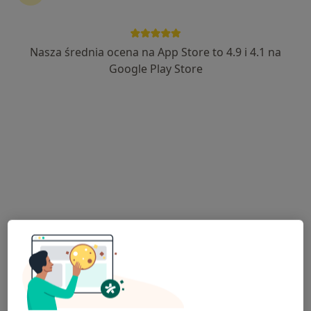
Nasza średnia ocena na App Store to 4.9 i 4.1 na
mgr Pamela Broniarek
Google Play Store
·
Więcej
Dietetyk
53 opinie
Adres
Online
Mszczonowska 18A, Skierniewice
•
Mapa
Klinika Diet
Konsultacja dietetyczna
190 zł
Specjalista nie oferuje umawiania online pod tym adresem.
Poproś o wizytę