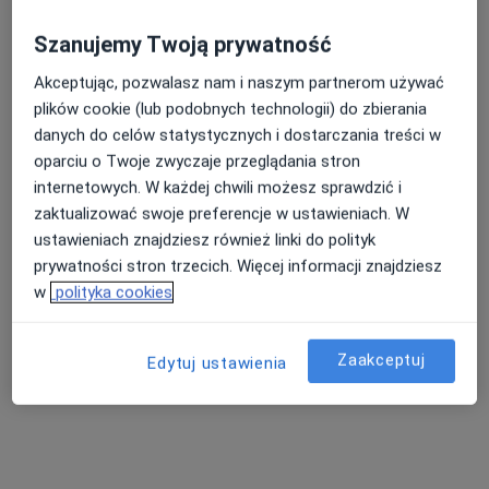
Szanujemy Twoją prywatność
Akceptując, pozwalasz nam i naszym partnerom używać
plików cookie (lub podobnych technologii) do zbierania
danych do celów statystycznych i dostarczania treści w
Bezpieczne płatności
oparciu o Twoje zwyczaje przeglądania stron
Centrum Terapii ALMA
internetowych. W każdej chwili możesz sprawdzić i
·
Więcej
Psychoterapia, Psychiatria, Psychologia
zaktualizować swoje preferencje w ustawieniach. W
4346 opinii
ustawieniach znajdziesz również linki do polityk
prywatności stron trzecich. Więcej informacji znajdziesz
Marii Konopnickiej 22, Skierniewice
•
Mapa
w
polityka cookies
Konsultacja psychologiczna
250 zł
Pokaż więcej usług
Zaakceptuj
Edytuj ustawienia
lek. Dorota Korońska
mgr Katarzyna
mgr Emilia Gozdek
psychiatra
Łoboda-Kędzia
psycholog dziecięcy
psycholog