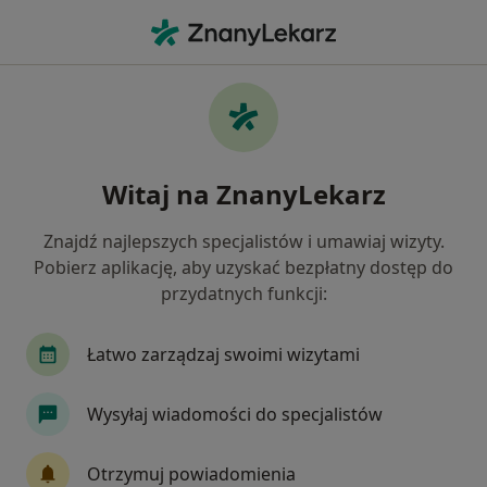
Me
Wzdęcia • Łowicz, łódzkie
Filtry
• 1
Mapa
Wzdęcia specjaliści w Łowiczu
Witaj na ZnanyLekarz
Jak działają wyniki wyszukiwania
Znajdź najlepszych specjalistów i umawiaj wizyty.
Pobierz aplikację, aby uzyskać bezpłatny dostęp do
Jakiego specjalisty szukasz?
przydatnych funkcji:
Dietetyk
Internista
Neurolog
Pediat
Łatwo zarządzaj swoimi wizytami
Wysyłaj wiadomości do specjalistów
Otrzymuj powiadomienia