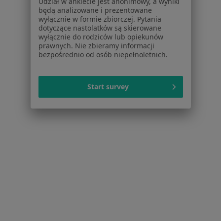
Dla pacjentów
Udział w ankiecie jest anonimowy, a wyniki
będą analizowane i prezentowane
wyłącznie w formie zbiorczej. Pytania
Lekarze
dotyczące nastolatków są skierowane
Placówki medyczne
wyłącznie do rodziców lub opiekunów
Pytania i odpowiedzi
prawnych. Nie zbieramy informacji
bezpośrednio od osób niepełnoletnich.
Usługi i zabiegi
Choroby
Pomoc
Start survey
Aplikacje mobilne
Blog dla pacjentów
Dla profesjonalistów
Cennik
Dla lekarzy
Dla placówek medycznych
Noa Notes
nowość
Baza wiedzy
Centrum Pomocy dla Specjalisty
Kontakt