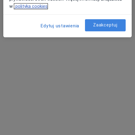
w
polityka cookies
Zaakceptuj
Edytuj ustawienia
dr n. med. Anna Urszula Kalicka-
Kasperczyk
·
Więcej
Pediatra, Endokrynolog, Endokrynolog dziecięcy
145 opinii
Rydza-Śmigłego 5, Tarnów
•
Mapa
Centrum Zdrowia Tarnów
Konsultacja endokrynologiczna dzieci + USG tarczycy
350 zł
Specjalista nie oferuje umawiania online pod tym adresem.