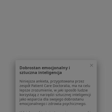
Serwis
Regulamin
Polityka prywatności pacjentów
Polityka prywatności profesjonalistów
Polityka prywatności dla profesjonalistów, których
dane pozyskaliśmy samodzielnie
Polityka cookies
Jak działają wyniki wyszukiwania
Dobrostan emocjonalny i
sztuczna inteligencja
Dostępność
O nas
Niniejsza ankieta, przygotowana przez
Praca
Rekrutujemy!
zespół Patient Care Doctoralia, ma na celu
lepsze zrozumienie, w jaki sposób ludzie
Partnerzy
korzystają z narzędzi sztucznej inteligencji
Centrum prasowe
jako wsparcia dla swojego dobrostanu
Kontakt
emocjonalnego i zdrowia psychicznego.