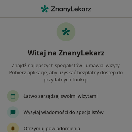
Me
Wole Tarczycy • Tarnów, małopolskie
Filtry
• 1
Ubezpieczenie
Map
Wole tarczycy specjaliści w Tarnowie
Witaj na ZnanyLekarz
Jak działają wyniki wyszukiwania
Znajdź najlepszych specjalistów i umawiaj wizyty.
Pobierz aplikację, aby uzyskać bezpłatny dostęp do
Jakiego specjalisty szukasz?
przydatnych funkcji:
Chirurg
Dermatolog
Endokrynolog
K
Łatwo zarządzaj swoimi wizytami
Wysyłaj wiadomości do specjalistów
Otrzymuj powiadomienia