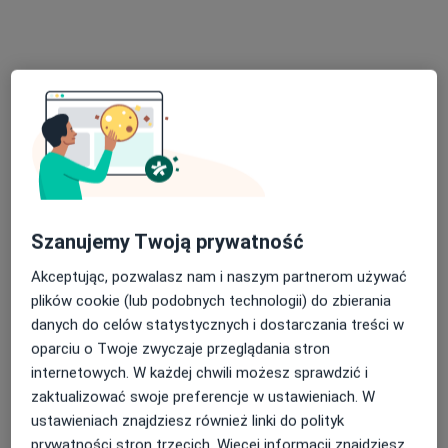
lek. Tomasz Bartuzi
·
Więcej
Chirurg
56 opinii
Szanujemy Twoją prywatność
Adres 1
Adres 2
Adres 3
Adres 4
Adres 5
Akceptując, pozwalasz nam i naszym partnerom używać
plików cookie (lub podobnych technologii) do zbierania
Lwowska 197 - Budynek CDK, Tarnów
•
Mapa
danych do celów statystycznych i dostarczania treści w
Intercard
oparciu o Twoje zwyczaje przeglądania stron
Konsultacja chirurgiczna
250 zł
internetowych. W każdej chwili możesz sprawdzić i
zaktualizować swoje preferencje w ustawieniach. W
Specjalista nie oferuje umawiania online pod tym adresem.
ustawieniach znajdziesz również linki do polityk
Poproś o wizytę
prywatności stron trzecich. Więcej informacji znajdziesz