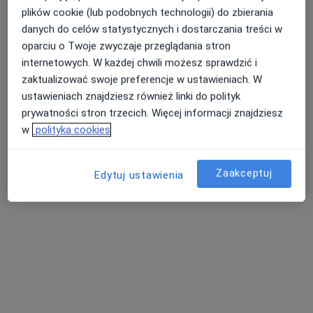
plików cookie (lub podobnych technologii) do zbierania
danych do celów statystycznych i dostarczania treści w
oparciu o Twoje zwyczaje przeglądania stron
internetowych. W każdej chwili możesz sprawdzić i
zaktualizować swoje preferencje w ustawieniach. W
lek. Marcin Francuz
ustawieniach znajdziesz również linki do polityk
·
Więcej
prywatności stron trzecich. Więcej informacji znajdziesz
W trakcie specjalizacji (Urolog)
77 opinii
w
polityka cookies
Adres
Online
Zaakceptuj
Edytuj ustawienia
Generała Józefa Bema 5, Racibórz
•
Mapa
Artimex RRK Racibórz Gabinet Urologiczny
Konsultacja urologiczna
220 zł
Specjalista nie oferuje umawiania online pod tym adresem.
Poproś o wizytę