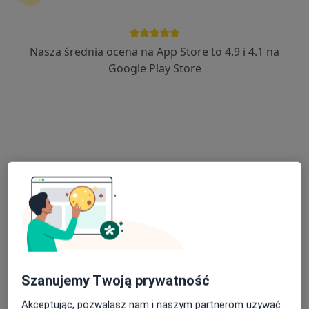
Nasza średnia ocena na App Store to 4.9 i 4.1 na
lek. Michał Pułtorak
Google Play Store
·
Więcej
Urolog
423 opinie
Adres
Online
Hulczyńska 26, Racibórz
•
Mapa
KLIMANEK CLINIC
Konsultacja urologiczna + USG
350 zł
Specjalista nie oferuje umawiania online pod tym adresem.
Poproś o wizytę
Szanujemy Twoją prywatność
Akceptując, pozwalasz nam i naszym partnerom używać