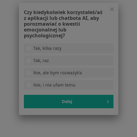
Usługi i zabiegi
Czy kiedykolwiek korzystałeś/aś
Choroby
z aplikacji lub chatbota AI, aby
Pomoc
porozmawiać o kwestii
Aplikacje mobilne
emocjonalnej lub
Blog dla pacjentów
psychologicznej?
Dla profesjonalistów
Tak, kilka razy
Cennik
Tak, raz
Dla lekarzy
Dla placówek medycznych
Nie, ale bym rozważył/a
Noa Notes
nowość
Nie, i nie ufam temu
Baza wiedzy
Centrum Pomocy dla Specjalisty
Dalej
Kontakt
ZnanyLekarz - Strona główna
ZnanyLekarz Sp. z o.o.
ul. Kolejowa 5/7
01-217 Warszawa, Polska