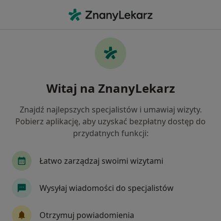
Me
Wodniak Jądra • Racibórz, śląskie
Filtry
• 1
Ubezpieczenie
Map
Wodniak jądra specjaliści w Raciborzu
Witaj na ZnanyLekarz
Jak działają wyniki wyszukiwania
Znajdź najlepszych specjalistów i umawiaj wizyty.
Pobierz aplikację, aby uzyskać bezpłatny dostęp do
Jakiego specjalisty szukasz?
przydatnych funkcji:
Urolog
Chirurg
Endokrynolog
Ortop
Łatwo zarządzaj swoimi wizytami
Wysyłaj wiadomości do specjalistów
Otrzymuj powiadomienia