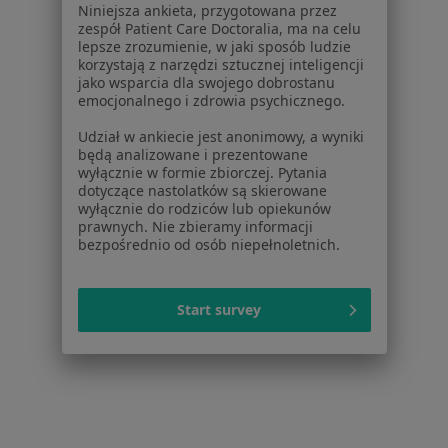
Dla pacjentów
Niniejsza ankieta, przygotowana przez
zespół Patient Care Doctoralia, ma na celu
Lekarze
lepsze zrozumienie, w jaki sposób ludzie
Placówki medyczne
korzystają z narzędzi sztucznej inteligencji
jako wsparcia dla swojego dobrostanu
Pytania i odpowiedzi
emocjonalnego i zdrowia psychicznego.
Usługi i zabiegi
Choroby
Udział w ankiecie jest anonimowy, a wyniki
będą analizowane i prezentowane
Pomoc
wyłącznie w formie zbiorczej. Pytania
Aplikacje mobilne
dotyczące nastolatków są skierowane
Blog dla pacjentów
wyłącznie do rodziców lub opiekunów
prawnych. Nie zbieramy informacji
bezpośrednio od osób niepełnoletnich.
Dla profesjonalistów
Cennik
Dla lekarzy
Start survey
Dla placówek medycznych
Noa Notes
nowość
Baza wiedzy
Centrum Pomocy dla Specjalisty
Kontakt