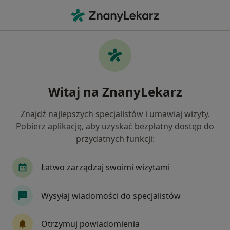
Me
Stulejka • Chróścice, opolskie
Filtry
• 1
Ubezpieczenie
Map
Stulejka specjaliści w
Witaj na ZnanyLekarz
Jak działają wyniki wyszukiwania
Znajdź najlepszych specjalistów i umawiaj wizyty.
Pobierz aplikację, aby uzyskać bezpłatny dostęp do
Jakiego specjalisty szukasz?
przydatnych funkcji:
Urolog
Gastrolog
Kardiolog
Ortoped
Łatwo zarządzaj swoimi wizytami
Wysyłaj wiadomości do specjalistów
Otrzymuj powiadomienia