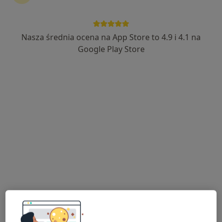
Nasza średnia ocena na App Store to 4.9 i 4.1 na
lek. Michał Iwanicki
Google Play Store
·
Więcej
W trakcie specjalizacji (Urolog)
156 opinii
Józefa Cygana 6a, Opole
•
Mapa
ProMedic
Konsultacja urologiczna
od 270 zł
Specjalista nie oferuje umawiania online pod tym adresem.
Poproś o wizytę