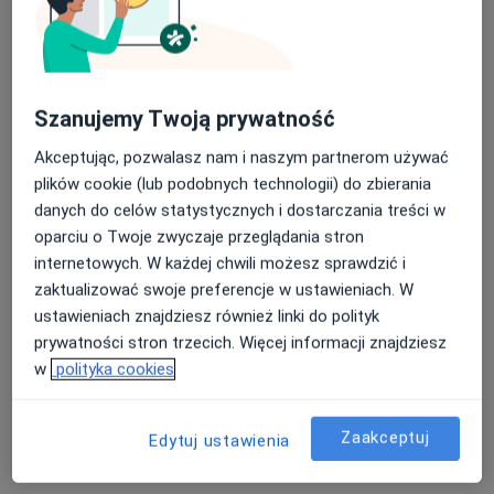
lek. Marek Olesz
·
Więcej
W trakcie specjalizacji (Urolog)
Szanujemy Twoją prywatność
29 opinii
Akceptując, pozwalasz nam i naszym partnerom używać
Józefa Cygana 6a, Opole
•
Mapa
plików cookie (lub podobnych technologii) do zbierania
ProMedic
danych do celów statystycznych i dostarczania treści w
Konsultacja urologiczna
290 zł
oparciu o Twoje zwyczaje przeglądania stron
internetowych. W każdej chwili możesz sprawdzić i
Specjalista nie oferuje umawiania online pod tym adresem.
zaktualizować swoje preferencje w ustawieniach. W
Poproś o wizytę
ustawieniach znajdziesz również linki do polityk
prywatności stron trzecich. Więcej informacji znajdziesz
w
polityka cookies
Zaakceptuj
Edytuj ustawienia