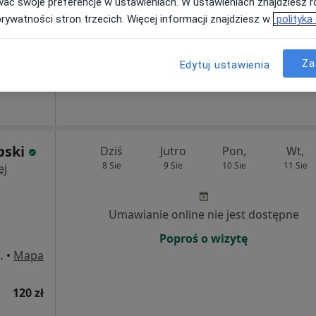
wać swoje preferencje w ustawieniach. W ustawieniach znajdziesz ró
prywatności stron trzecich. Więcej informacji znajdziesz w
polityka
Za
Edytuj ustawienia
170 zł
bski
Dziś
Jutro
Pon,
Wt,
8 Sie
9 Sie
10 Sie
11 Sie
ej
Umawianie online nie jest dostępne
Poproś o wizytę
ra 114/7, Wrocław
•
Mapa
120 zł