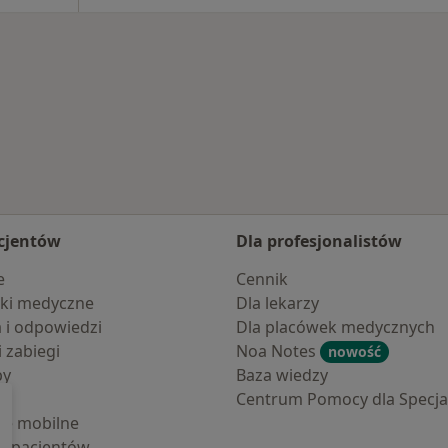
cjentów
Dla profesjonalistów
e
Cennik
ki medyczne
Dla lekarzy
a i odpowiedzi
Dla placówek medycznych
i zabiegi
Noa Notes
nowość
by
Baza wiedzy
Centrum Pomocy dla Specjal
cje mobilne
la pacjentów