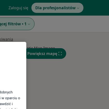
Zaloguj się
Dla profesjonalistów
ęcej filtrów
•
1
ukiwania
Powiększ mapę
Śr,
Czw,
Pt,
12 Sie
13 Sie
14 Sie
odobnych
i w oparciu o
awdzić i