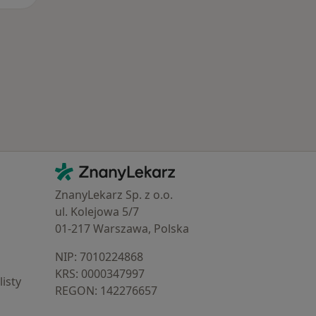
Kontakt
ZnanyLekarz - Strona główna
ZnanyLekarz Sp. z o.o.
ul. Kolejowa 5/7
01-217 Warszawa, Polska
NIP: ⁠7010224868
KRS: ⁠0000347997
isty
REGON: ⁠142276657