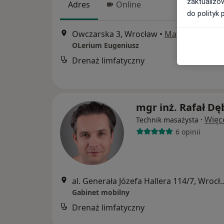
zaktualizo
Adres
Online
do polityk 
Owczarska 3, Wrocław
•
Mapa
OLerium Eugeniusz
Drenaż limfatyczny
mgr inż. Rafał Dę
·
Więc
Technik masażysta
6 opinii
al. Generała Józefa Halle
Gabinet mobilny
Drenaż limfatyczny