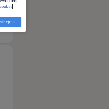
wnież linki
 cookies
akceptuj
Śr,
Czw,
Pt,
12 Sie
13 Sie
14 Sie