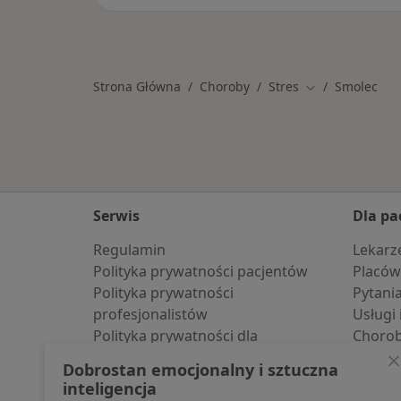
Strona Główna
Choroby
Stres
Smolec
Zmień miasto
Serwis
Dla pa
Regulamin
Lekarz
Polityka prywatności pacjentów
Placów
Polityka prywatności
Pytani
profesjonalistów
Usługi 
Polityka prywatności dla
Choro
profesjonalistów, których dane
Pomoc
Dobrostan emocjonalny i sztuczna
pozyskaliśmy samodzielnie
Aplika
inteligencja
Polityka cookies
Blog d