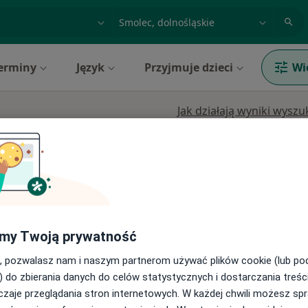
acja, badanie lub nazwisko
miasto lub dzielnica
erminy
Język
Przyjmuje dzieci
Wi
Jak działają wyniki wysz
sz)
Dziś
Jutro
Pon,
Wt,
8 Sie
9 Sie
10 Sie
11 Sie
my Twoją prywatność
ej
, pozwalasz nam i naszym partnerom używać plików cookie (lub p
Umawianie online nie jest dostępne
) do zbierania danych do celów statystycznych i dostarczania treśc
Poproś o wizytę
zaje przeglądania stron internetowych. W każdej chwili możesz spr