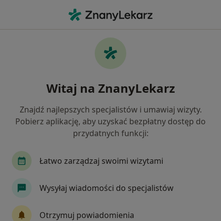
Me
Rwa Kulszowa • Świebodzin, lubuskie
Filtry
• 1
Mapa
Rwa kulszowa specjaliści w Świebodzinie
Witaj na ZnanyLekarz
Jak działają wyniki wyszukiwania
Znajdź najlepszych specjalistów i umawiaj wizyty.
Pobierz aplikację, aby uzyskać bezpłatny dostęp do
Jakiego specjalisty szukasz?
przydatnych funkcji:
Fizjoterapeuta
Alergolog
Ginekolog
Łatwo zarządzaj swoimi wizytami
Wysyłaj wiadomości do specjalistów
Otrzymuj powiadomienia