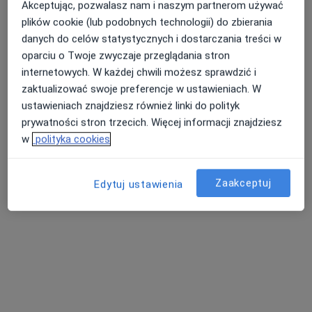
Akceptując, pozwalasz nam i naszym partnerom używać
plików cookie (lub podobnych technologii) do zbierania
danych do celów statystycznych i dostarczania treści w
oparciu o Twoje zwyczaje przeglądania stron
mgr Michał Kramski
internetowych. W każdej chwili możesz sprawdzić i
Fizjoterapeuta
zaktualizować swoje preferencje w ustawieniach. W
16 opinii
ustawieniach znajdziesz również linki do polityk
prywatności stron trzecich. Więcej informacji znajdziesz
Zamkowa 1, Świebodzin
•
Mapa
w
polityka cookies
Lubuskie Centrum Ortopedii
Konsultacja fizjoterapeutyczna
Brak ceny
Zaakceptuj
Edytuj ustawienia
Specjalista nie oferuje umawiania online pod tym adresem.
Poproś o wizytę