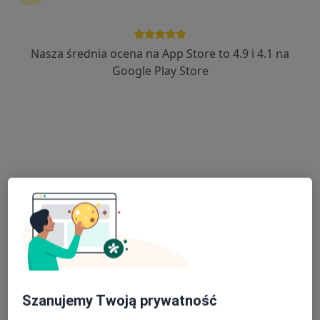
Nasza średnia ocena na App Store to 4.9 i 4.1 na
lek. Honorata Kuźniak
Google Play Store
W trakcie specjalizacji (Neurolog), Lekarz wykonujący zabiegi
·
Więcej
medycyny estetycznej
23 opinie
Strzelecka 1, Świebodzin
•
Mapa
Postęp Med
Konsultacja neurologiczna
Brak ceny
Specjalista nie oferuje umawiania online pod tym adresem.
Poproś o wizytę
Szanujemy Twoją prywatność