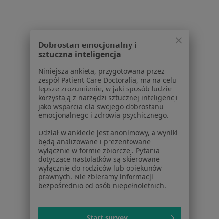
Dla pacjentów
Lekarze
Placówki medyczne
Pytania i odpowiedzi
Dobrostan emocjonalny i
sztuczna inteligencja
Usługi i zabiegi
Choroby
Niniejsza ankieta, przygotowana przez
Pomoc
zespół Patient Care Doctoralia, ma na celu
lepsze zrozumienie, w jaki sposób ludzie
Aplikacje mobilne
korzystają z narzędzi sztucznej inteligencji
Blog dla pacjentów
jako wsparcia dla swojego dobrostanu
emocjonalnego i zdrowia psychicznego.
Dla profesjonalistów
Udział w ankiecie jest anonimowy, a wyniki
Cennik
będą analizowane i prezentowane
wyłącznie w formie zbiorczej. Pytania
Dla lekarzy
dotyczące nastolatków są skierowane
Dla placówek medycznych
wyłącznie do rodziców lub opiekunów
Noa Notes
nowość
prawnych. Nie zbieramy informacji
bezpośrednio od osób niepełnoletnich.
Baza wiedzy
Centrum Pomocy dla Specjalisty
Kontakt
Start survey