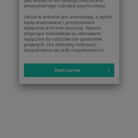
jako wsparcia dla swojego dobrostanu
Usługi i zabiegi
emocjonalnego i zdrowia psychicznego.
Choroby
Udział w ankiecie jest anonimowy, a wyniki
Pomoc
będą analizowane i prezentowane
Aplikacje mobilne
wyłącznie w formie zbiorczej. Pytania
dotyczące nastolatków są skierowane
Blog dla pacjentów
wyłącznie do rodziców lub opiekunów
prawnych. Nie zbieramy informacji
Dla profesjonalistów
bezpośrednio od osób niepełnoletnich.
Cennik
Dla lekarzy
Start survey
Dla placówek medycznych
Noa Notes
nowość
Baza wiedzy
Centrum Pomocy dla Specjalisty
Kontakt
ZnanyLekarz - Strona główna
ZnanyLekarz Sp. z o.o.
ul. Kolejowa 5/7
01-217 Warszawa, Polska