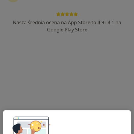
Nasza średnia ocena na App Store to 4.9 i 4.1 na
lek. Jakub Kwapisz
Google Play Store
·
Więcej
Urolog
1251 opinii
Adres
Online
Młyńska 6, Świebodzin
•
Mapa
Nowy Szpital w Świebodzinie
Konsultacja urologiczna
od 350 zł
Specjalista nie oferuje umawiania online pod tym adresem.
Poproś o wizytę