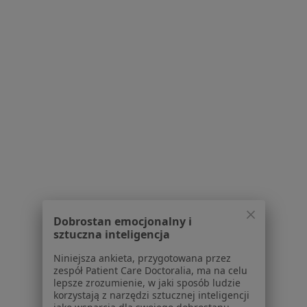
Regulamin
Polityka prywatności pacjentów
Polityka prywatności profesjonalistów
Polityka prywatności dla profesjonalistów, których
dane pozyskaliśmy samodzielnie
Polityka cookies
Jak działają wyniki wyszukiwania
Dostępność
O nas
Praca
Rekrutujemy!
Partnerzy
Centrum prasowe
Kontakt
Dobrostan emocjonalny i
sztuczna inteligencja
Dla pacjentów
Niniejsza ankieta, przygotowana przez
Lekarze
zespół Patient Care Doctoralia, ma na celu
lepsze zrozumienie, w jaki sposób ludzie
Placówki medyczne
korzystają z narzędzi sztucznej inteligencji
Pytania i odpowiedzi