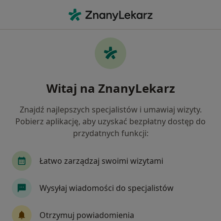
Me
Kamica Nerkowa • Świebodzin, lubuskie
Filtry
• 1
Mapa
Kamica nerkowa specjaliści w Świebodzinie
Witaj na ZnanyLekarz
Jak działają wyniki wyszukiwania
Znajdź najlepszych specjalistów i umawiaj wizyty.
Pobierz aplikację, aby uzyskać bezpłatny dostęp do
Jakiego specjalisty szukasz?
przydatnych funkcji:
Urolog
Chirurg
Ginekolog
Internista
Łatwo zarządzaj swoimi wizytami
Wysyłaj wiadomości do specjalistów
Otrzymuj powiadomienia