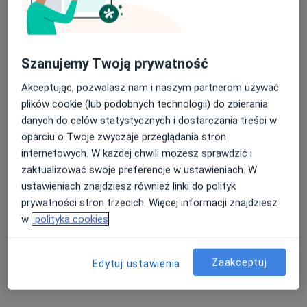
Szanujemy Twoją prywatność
Akceptując, pozwalasz nam i naszym partnerom używać
lek. Mikołaj Sieciechowicz
plików cookie (lub podobnych technologii) do zbierania
·
Więcej
Urolog, Chirurg
danych do celów statystycznych i dostarczania treści w
1729 opinii
oparciu o Twoje zwyczaje przeglądania stron
internetowych. W każdej chwili możesz sprawdzić i
Adres
Online
zaktualizować swoje preferencje w ustawieniach. W
ustawieniach znajdziesz również linki do polityk
Wałowa 14C, Świebodzin
•
Mapa
prywatności stron trzecich. Więcej informacji znajdziesz
Poradnia urologiczna
w
polityka cookies
Konsultacja urologiczna + USG
Brak ceny
Specjalista nie oferuje umawiania online pod tym adresem.
Zaakceptuj
Edytuj ustawienia
Poproś o wizytę