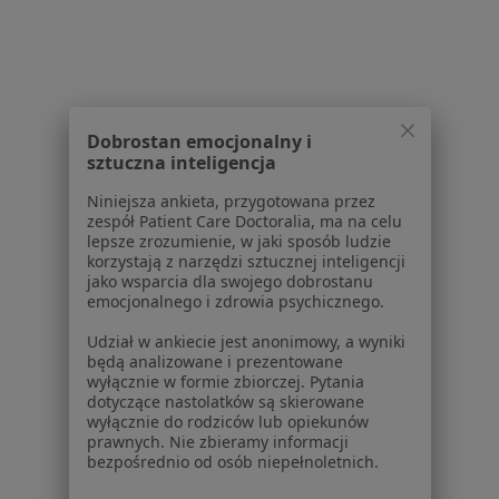
Choroby
Pomoc
Aplikacje mobilne
Blog dla pacjentów
Dobrostan emocjonalny i
Dla profesjonalistów
sztuczna inteligencja
Cennik
Niniejsza ankieta, przygotowana przez
Dla lekarzy
zespół Patient Care Doctoralia, ma na celu
Dla placówek medycznych
lepsze zrozumienie, w jaki sposób ludzie
korzystają z narzędzi sztucznej inteligencji
Noa Notes
nowość
jako wsparcia dla swojego dobrostanu
Baza wiedzy
emocjonalnego i zdrowia psychicznego.
Centrum Pomocy dla Specjalisty
Udział w ankiecie jest anonimowy, a wyniki
Kontakt
będą analizowane i prezentowane
ZnanyLekarz - Strona główna
wyłącznie w formie zbiorczej. Pytania
dotyczące nastolatków są skierowane
ZnanyLekarz Sp. z o.o.
wyłącznie do rodziców lub opiekunów
prawnych. Nie zbieramy informacji
ul. Kolejowa 5/7
bezpośrednio od osób niepełnoletnich.
01-217 Warszawa, Polska