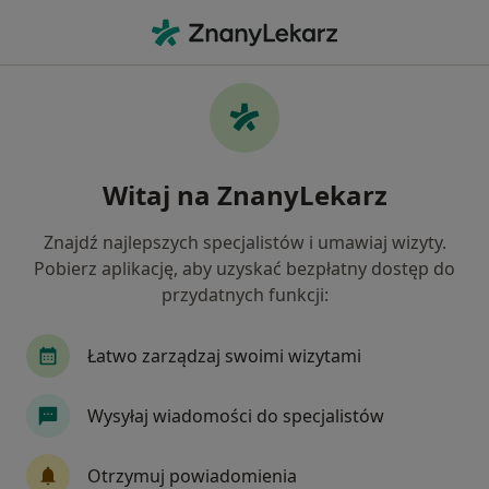
Me
Rwa Barkowa • Dzierżążno, pomorskie
Filtry
• 1
Ubezpieczenie
Map
Rwa barkowa specjaliści w
Witaj na ZnanyLekarz
Jak działają wyniki wyszukiwania
Znajdź najlepszych specjalistów i umawiaj wizyty.
Pobierz aplikację, aby uzyskać bezpłatny dostęp do
Jakiego specjalisty szukasz?
przydatnych funkcji:
Fizjoterapeuta
Chirurg plastyczny
Derma
Łatwo zarządzaj swoimi wizytami
Wysyłaj wiadomości do specjalistów
Otrzymuj powiadomienia