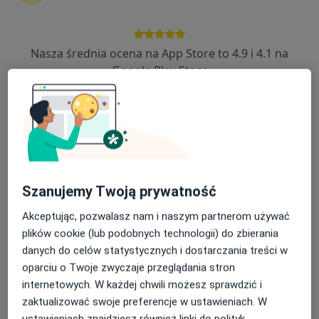
Nasza średnia ocena na App Store to 4.9 i 4.1 na
lek. Krzysztof Kowalczyk
Google Play Store
·
Więcej
Ortopeda, Lekarz rehabilitacji medycznej
131 opinii
Błękitnej Armii 1E, Dzierżążno
•
Mapa
Centrum Medyczne MEDICA360
Konsultacja ortopedyczna
250 zł
Specjalista nie oferuje umawiania online pod tym adresem.
Szanujemy Twoją prywatność
Poproś o wizytę
Akceptując, pozwalasz nam i naszym partnerom używać
plików cookie (lub podobnych technologii) do zbierania
danych do celów statystycznych i dostarczania treści w
oparciu o Twoje zwyczaje przeglądania stron
internetowych. W każdej chwili możesz sprawdzić i
zaktualizować swoje preferencje w ustawieniach. W