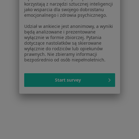
Baza wiedzy
korzystają z narzędzi sztucznej inteligencji
Centrum Pomocy dla Specjalisty
jako wsparcia dla swojego dobrostanu
emocjonalnego i zdrowia psychicznego.
Kontakt
ZnanyLekarz - Strona główna
Udział w ankiecie jest anonimowy, a wyniki
będą analizowane i prezentowane
ZnanyLekarz Sp. z o.o.
wyłącznie w formie zbiorczej. Pytania
dotyczące nastolatków są skierowane
ul. Kolejowa 5/7
wyłącznie do rodziców lub opiekunów
01-217 Warszawa, Polska
prawnych. Nie zbieramy informacji
bezpośrednio od osób niepełnoletnich.
NIP: ⁠7010224868
KRS: ⁠0000347997
REGON: ⁠142276657
Start survey
Sąd Rejonowy dla m.st. Warszawy w Warszawie XII
Wydział Gospodarczy KRS
Facebook
otwiera się w nowej karcie