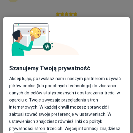
Nasza średnia ocena na App Store to 4.9 i 4.1 na
lek. Edyta Bartoń-Wałaszek
Google Play Store
·
Więcej
Pediatra
16 opinii
Adres 1
Adres 2
Rydza-Śmigłego 5, Tarnów
•
Mapa
Szanujemy Twoją prywatność
Centrum Zdrowia Tarnów
Akceptując, pozwalasz nam i naszym partnerom używać
Konsultacja pediatryczna
200 zł
plików cookie (lub podobnych technologii) do zbierania
Specjalista nie oferuje umawiania online pod tym adresem.
danych do celów statystycznych i dostarczania treści w
oparciu o Twoje zwyczaje przeglądania stron
Poproś o wizytę
internetowych. W każdej chwili możesz sprawdzić i
zaktualizować swoje preferencje w ustawieniach. W
ustawieniach znajdziesz również linki do polityk
prywatności stron trzecich. Więcej informacji znajdziesz