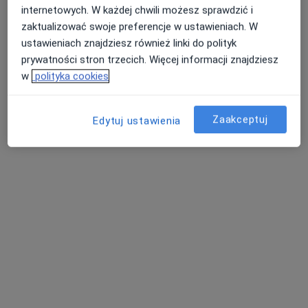
internetowych. W każdej chwili możesz sprawdzić i
zaktualizować swoje preferencje w ustawieniach. W
ustawieniach znajdziesz również linki do polityk
lek. Jan Kielek
prywatności stron trzecich. Więcej informacji znajdziesz
·
Więcej
W trakcie specjalizacji (Endokrynolog)
w
polityka cookies
15 opinii
ZALASEWO Transportowa 20, Zalasewo
•
Mapa
Zaakceptuj
Edytuj ustawienia
Optiviamed Centrum Medyczne
Konsultacja endokrynologiczna
350 zł
Specjalista nie oferuje umawiania online pod tym adresem.
Poproś o wizytę