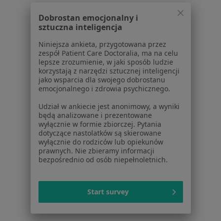
Pomoc
Dobrostan emocjonalny i
Aplikacje mobilne
sztuczna inteligencja
Blog dla pacjentów
Niniejsza ankieta, przygotowana przez
Dla profesjonalistów
zespół Patient Care Doctoralia, ma na celu
lepsze zrozumienie, w jaki sposób ludzie
Cennik
korzystają z narzędzi sztucznej inteligencji
jako wsparcia dla swojego dobrostanu
Dla lekarzy
emocjonalnego i zdrowia psychicznego.
Dla placówek medycznych
Noa Notes
nowość
Udział w ankiecie jest anonimowy, a wyniki
będą analizowane i prezentowane
Baza wiedzy
wyłącznie w formie zbiorczej. Pytania
Centrum Pomocy dla Specjalisty
dotyczące nastolatków są skierowane
wyłącznie do rodziców lub opiekunów
Kontakt
prawnych. Nie zbieramy informacji
ZnanyLekarz - Strona główna
bezpośrednio od osób niepełnoletnich.
ZnanyLekarz Sp. z o.o.
ul. Kolejowa 5/7
Start survey
01-217 Warszawa, Polska
NIP: ⁠7010224868