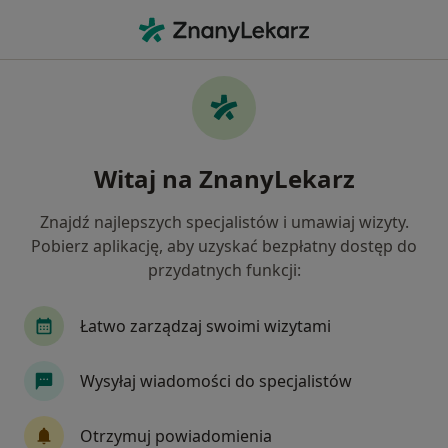
Me
Rak Tarczycy • 62-020
Filtry
• 1
Ubezpieczenie
Map
Rak tarczycy specjaliści w
Witaj na ZnanyLekarz
Jak działają wyniki wyszukiwania
Znajdź najlepszych specjalistów i umawiaj wizyty.
Pobierz aplikację, aby uzyskać bezpłatny dostęp do
Jakiego specjalisty szukasz?
przydatnych funkcji:
Endokrynolog
Radiolog
Alergolog
An
Łatwo zarządzaj swoimi wizytami
Wysyłaj wiadomości do specjalistów
Otrzymuj powiadomienia