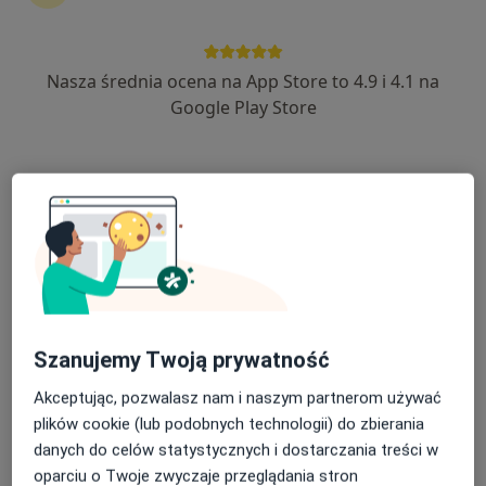
Nasza średnia ocena na App Store to 4.9 i 4.1 na
lek. Bogumił Grebieniow
Google Play Store
·
Więcej
Radiolog
1048 opinii
Strzałkowska 43, Poznań
•
Mapa
USG ZIELINIEC Praktyka Lekarska Bogumił Grebieniow
USG / doppler aorty brzusznej i tętnic biodrowych
300 zł
Specjalista nie oferuje umawiania online pod tym adresem.
Poproś o wizytę
Szanujemy Twoją prywatność
Akceptując, pozwalasz nam i naszym partnerom używać
plików cookie (lub podobnych technologii) do zbierania
danych do celów statystycznych i dostarczania treści w
oparciu o Twoje zwyczaje przeglądania stron