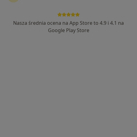
Nasza średnia ocena na App Store to 4.9 i 4.1 na
Bezpieczne płatności
Google Play Store
lek. Olga Annusewicz
·
Więcej
W trakcie specjalizacji (Psychiatra)
12 opinii
Bursztynowa 2c, Warszawa
•
Mapa
Kolmed Kompleksowa Obsługa Medyczna Sp. z o.o. Sp. k.
Konsultacja psychiatryczna
od 350 zł
Specjalista nie oferuje umawiania online pod tym adresem.
Poproś o wizytę