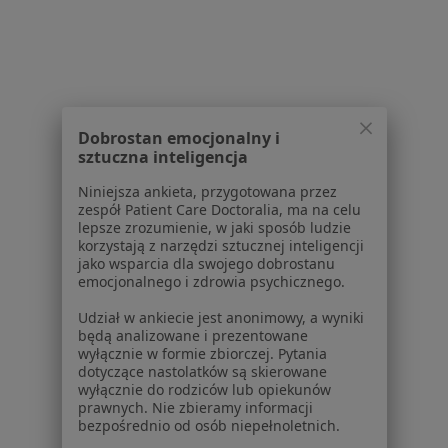
Serwis
Regulamin
Dobrostan emocjonalny i
Polityka prywatności pacjentów
sztuczna inteligencja
Polityka prywatności profesjonalistów
Niniejsza ankieta, przygotowana przez
Polityka prywatności dla profesjonalistów, których
zespół Patient Care Doctoralia, ma na celu
dane pozyskaliśmy samodzielnie
lepsze zrozumienie, w jaki sposób ludzie
korzystają z narzędzi sztucznej inteligencji
Polityka cookies
jako wsparcia dla swojego dobrostanu
Jak działają wyniki wyszukiwania
emocjonalnego i zdrowia psychicznego.
Dostępność
Udział w ankiecie jest anonimowy, a wyniki
O nas
będą analizowane i prezentowane
Praca
Rekrutujemy!
wyłącznie w formie zbiorczej. Pytania
Partnerzy
dotyczące nastolatków są skierowane
wyłącznie do rodziców lub opiekunów
Centrum prasowe
prawnych. Nie zbieramy informacji
Kontakt
bezpośrednio od osób niepełnoletnich.