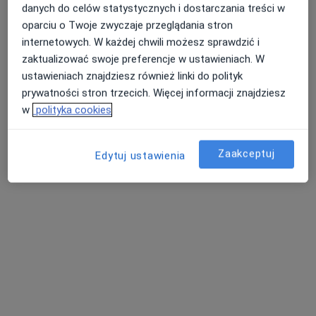
danych do celów statystycznych i dostarczania treści w
oparciu o Twoje zwyczaje przeglądania stron
internetowych. W każdej chwili możesz sprawdzić i
zaktualizować swoje preferencje w ustawieniach. W
ustawieniach znajdziesz również linki do polityk
prywatności stron trzecich. Więcej informacji znajdziesz
w
polityka cookies
Bezpieczne płatności
Kolmed Kompleksowa Obsługa Medyczna
Sp. z o.o.
Zaakceptuj
Edytuj ustawienia
·
Więcej
Chirurgia onkologiczna, Gastrologia, Ginekologia
72 opinie
Bursztynowa 2c, Warszawa
•
Mapa
Konsultacja chirurgiczna
250 zł
Pokaż więcej usług
lek. Bartosz Woźniak
dr n. med. Agnieszka
lek. Agata Bełżecka