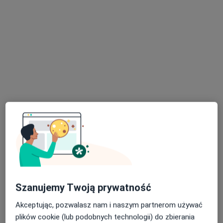
lek. Kacper Hawryluk
·
Więcej
W trakcie specjalizacji (Psychiatra)
35 opinii
Adres
Online
Trawiasta 15, Warszawa
•
Mapa
Centrum Terapii ALMA
Konsultacja psychiatryczna (kolejna wizyta)
300 zł
Specjalista nie oferuje umawiania online pod tym adresem.
Szanujemy Twoją prywatność
Poproś o wizytę
Akceptując, pozwalasz nam i naszym partnerom używać
plików cookie (lub podobnych technologii) do zbierania