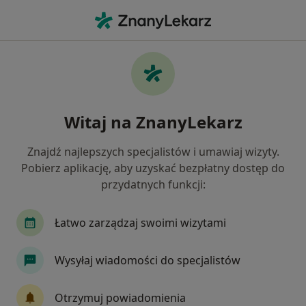
Me
Psychoza • Sulejówek, mazowieckie
Filtry
• 1
Ubezpieczenie
Map
Psychoza specjaliści w Sulejówku
Witaj na ZnanyLekarz
Jak działają wyniki wyszukiwania
Znajdź najlepszych specjalistów i umawiaj wizyty.
Pobierz aplikację, aby uzyskać bezpłatny dostęp do
Jakiego specjalisty szukasz?
przydatnych funkcji:
Psychiatra
Neurolog
Chirurg
Endokr
Łatwo zarządzaj swoimi wizytami
Wysyłaj wiadomości do specjalistów
Otrzymuj powiadomienia