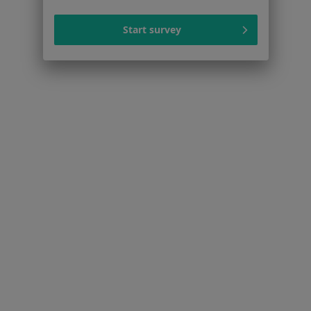
Dla pacjentów
Lekarze
Start survey
Placówki medyczne
Pytania i odpowiedzi
Usługi i zabiegi
Choroby
Pomoc
Aplikacje mobilne
Blog dla pacjentów
Dla profesjonalistów
Cennik
Dla lekarzy
Dla placówek medycznych
Noa Notes
nowość
Baza wiedzy
Centrum Pomocy dla Specjalisty