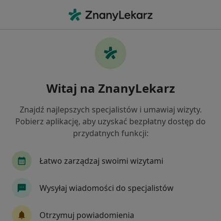
Me
Przeziębienie • Pruszcz Gdański, pomorskie
Filtry
• 1
Ubezpieczenie
Map
Przeziębienie specjaliści w Pruszczu
Witaj na ZnanyLekarz
Gdańskim
Jak działają wyniki wyszukiwania
Znajdź najlepszych specjalistów i umawiaj wizyty.
Pobierz aplikację, aby uzyskać bezpłatny dostęp do
przydatnych funkcji:
Jakiego specjalisty szukasz?
Pediatra
Ortopeda
Alergolog
Chirur
Łatwo zarządzaj swoimi wizytami
Wysyłaj wiadomości do specjalistów
Otrzymuj powiadomienia