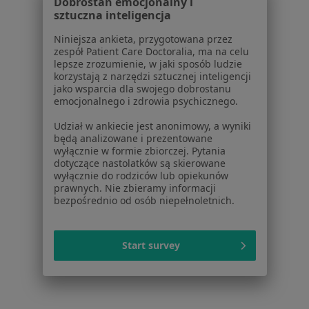
Dobrostan emocjonalny i
Polityka prywatności profesjonalistów
sztuczna inteligencja
Polityka prywatności dla profesjonalistów, których
Niniejsza ankieta, przygotowana przez
dane pozyskaliśmy samodzielnie
zespół Patient Care Doctoralia, ma na celu
Polityka cookies
lepsze zrozumienie, w jaki sposób ludzie
korzystają z narzędzi sztucznej inteligencji
Jak działają wyniki wyszukiwania
jako wsparcia dla swojego dobrostanu
Dostępność
emocjonalnego i zdrowia psychicznego.
O nas
Udział w ankiecie jest anonimowy, a wyniki
Praca
Rekrutujemy!
będą analizowane i prezentowane
Partnerzy
wyłącznie w formie zbiorczej. Pytania
Centrum prasowe
dotyczące nastolatków są skierowane
wyłącznie do rodziców lub opiekunów
Kontakt
prawnych. Nie zbieramy informacji
bezpośrednio od osób niepełnoletnich.
Dla pacjentów
Lekarze
Placówki medyczne
Start survey
Pytania i odpowiedzi
Usługi i zabiegi
Choroby