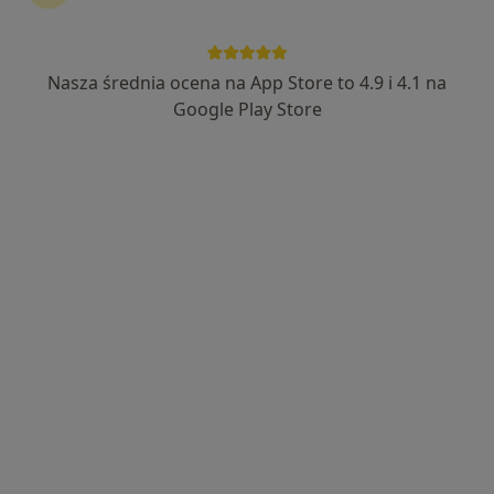
Nasza średnia ocena na App Store to 4.9 i 4.1 na
Google Play Store
Bezpieczne płatności
lek. Katarzyna Pietrzyk-Szymczak
·
Więcej
Pediatra
245 opinii
Adres
Online
ul. JANA Z KOLNA 1S 3-4, Pruszcz Gdański
•
Mapa
Centrum Pediatryczne Pinokio
Konsultacja pediatryczna
od 180 zł
Specjalista nie oferuje umawiania online pod tym adresem.
Poproś o wizytę