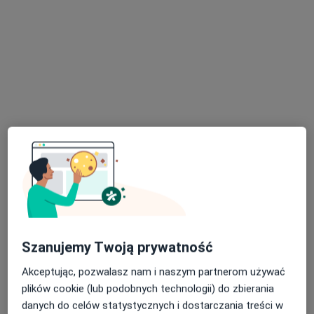
lek. Hanna Michniewicz-Odyniec
·
Więcej
Alergolog dziecięcy, Alergolog, Pulmonolog
42 opinie
Cyprysowa 2/1, Pruszcz Gdański
•
Mapa
Indywidualna Specjalistyczna Praktyka Lekarska Hanna Michniewicz-Odyniec
Konsultacja alergologiczna
od 200 zł
Szanujemy Twoją prywatność
Specjalista nie oferuje umawiania online pod tym adresem.
Akceptując, pozwalasz nam i naszym partnerom używać
Poproś o wizytę
plików cookie (lub podobnych technologii) do zbierania
danych do celów statystycznych i dostarczania treści w