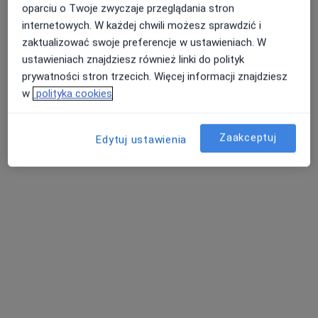
oparciu o Twoje zwyczaje przeglądania stron
internetowych. W każdej chwili możesz sprawdzić i
zaktualizować swoje preferencje w ustawieniach. W
ustawieniach znajdziesz również linki do polityk
prywatności stron trzecich. Więcej informacji znajdziesz
w
polityka cookies
lek. Wojciech Grabosz
Zaakceptuj
Edytuj ustawienia
·
Więcej
Pediatra
37 opinii
Wita Stwosza 1, Pruszcz Gdański
•
Mapa
Centrum Medyczne LUX MED – Pruszcz Gdański ul. Wita Stwosza 1
Konsultacja pediatryczna
Brak ceny
Specjalista nie oferuje umawiania online pod tym adresem.
Poproś o wizytę