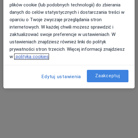
plików cookie (lub podobnych technologii) do zbierania
danych do celów statystycznych i dostarczania treści w
oparciu o Twoje zwyczaje przeglądania stron
lek. dent. Agnieszka Spychalska
internetowych. W każdej chwili możesz sprawdzić i
Stomatolog
zaktualizować swoje preferencje w ustawieniach. W
30 opinii
ustawieniach znajdziesz również linki do polityk
Kolejowa 6/1a, Zgierz
•
Mapa
prywatności stron trzecich. Więcej informacji znajdziesz
Mi-Dent Gabinet Stomatologiczny
w
polityka cookies
Konsultacja stomatologiczna
od 100 zł
Specjalista nie oferuje umawiania online pod tym adresem.
Zaakceptuj
Edytuj ustawienia
Poproś o wizytę