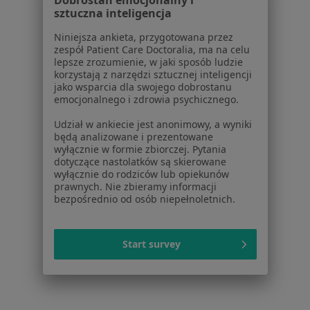
Usługi i zabiegi
sztuczna inteligencja
Choroby
Pomoc
Niniejsza ankieta, przygotowana przez
zespół Patient Care Doctoralia, ma na celu
Aplikacje mobilne
lepsze zrozumienie, w jaki sposób ludzie
Blog dla pacjentów
korzystają z narzędzi sztucznej inteligencji
jako wsparcia dla swojego dobrostanu
Dla profesjonalistów
emocjonalnego i zdrowia psychicznego.
Cennik
Udział w ankiecie jest anonimowy, a wyniki
będą analizowane i prezentowane
Dla lekarzy
wyłącznie w formie zbiorczej. Pytania
Dla placówek medycznych
dotyczące nastolatków są skierowane
Noa Notes
nowość
wyłącznie do rodziców lub opiekunów
prawnych. Nie zbieramy informacji
Baza wiedzy
bezpośrednio od osób niepełnoletnich.
Centrum Pomocy dla Specjalisty
Kontakt
ZnanyLekarz - Strona główna
Start survey
ZnanyLekarz Sp. z o.o.
ul. Kolejowa 5/7
01-217 Warszawa, Polska