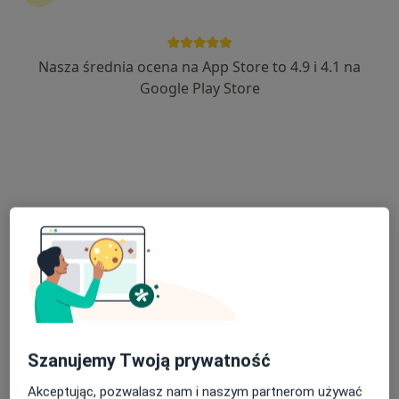
Nasza średnia ocena na App Store to 4.9 i 4.1 na
lek. dent. Agnieszka Ewa Brzezińska
Google Play Store
·
Więcej
Stomatolog, Stomatolog dziecięcy
171 opinii
Bazylijska 39J, obecnie Bożenny Piotrowicz, Zgierz
•
Mapa
Specjalistyczny Gabinet Stomatologiczny Dent-A.B.
Konsultacja chirurgiczna
od 200 zł
Specjalista nie oferuje umawiania online pod tym adresem.
Poproś o wizytę
Szanujemy Twoją prywatność
Akceptując, pozwalasz nam i naszym partnerom używać