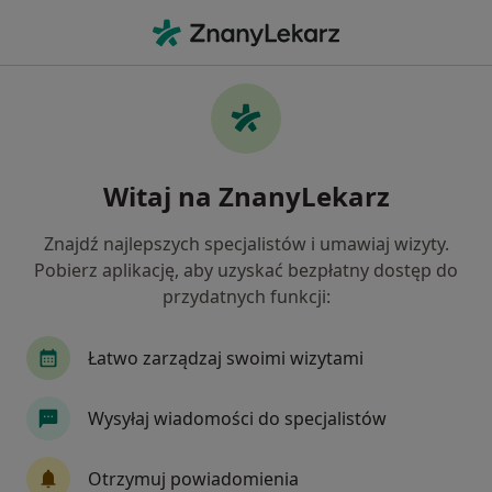
Me
Przebarwienia Zębów • Zgierz, łódzkie
Filtry
• 1
Mapa
Przebarwienia zębów specjaliści w Zgierzu
Witaj na ZnanyLekarz
Jak działają wyniki wyszukiwania
Znajdź najlepszych specjalistów i umawiaj wizyty.
Pobierz aplikację, aby uzyskać bezpłatny dostęp do
Jakiego specjalisty szukasz?
przydatnych funkcji:
Stomatolog
Stomatolog dziecięcy
Ortodo
Łatwo zarządzaj swoimi wizytami
Wysyłaj wiadomości do specjalistów
Otrzymuj powiadomienia