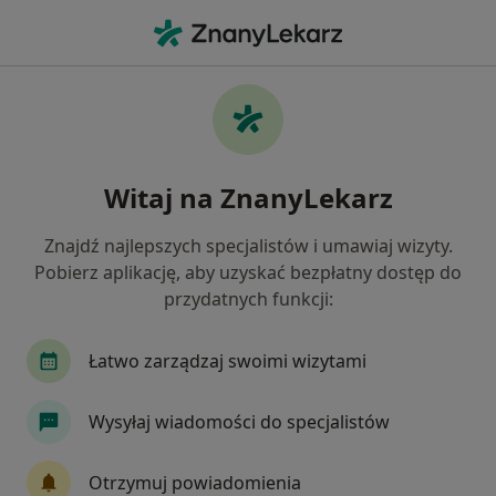
Me
Protezy • Tomaszów Mazowiecki, łódzkie
Filtry
• 1
Mapa
Protezy specjaliści w Tomaszowie
Witaj na ZnanyLekarz
Mazowieckim
Jak działają wyniki wyszukiwania
Znajdź najlepszych specjalistów i umawiaj wizyty.
Pobierz aplikację, aby uzyskać bezpłatny dostęp do
przydatnych funkcji:
Jakiego specjalisty szukasz?
Stomatolog
Ortopeda
Chirurg
Ortod
Łatwo zarządzaj swoimi wizytami
Wysyłaj wiadomości do specjalistów
Otrzymuj powiadomienia