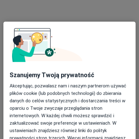
lek. Jan Skorupski
·
Więcej
Ortopeda
266 opinii
Mireckiego 86, Tomaszów Mazowiecki
•
Mapa
ESSE dla zdrowia Tomaszów
Szanujemy Twoją prywatność
Konsultacja ortopedyczna + USG
300 zł
Akceptując, pozwalasz nam i naszym partnerom używać
Specjalista nie oferuje umawiania online pod tym adresem.
plików cookie (lub podobnych technologii) do zbierania
danych do celów statystycznych i dostarczania treści w
Poproś o wizytę
oparciu o Twoje zwyczaje przeglądania stron
internetowych. W każdej chwili możesz sprawdzić i
zaktualizować swoje preferencje w ustawieniach. W
ustawieniach znajdziesz również linki do polityk
prywatności stron trzecich. Więcej informacji znajdziesz