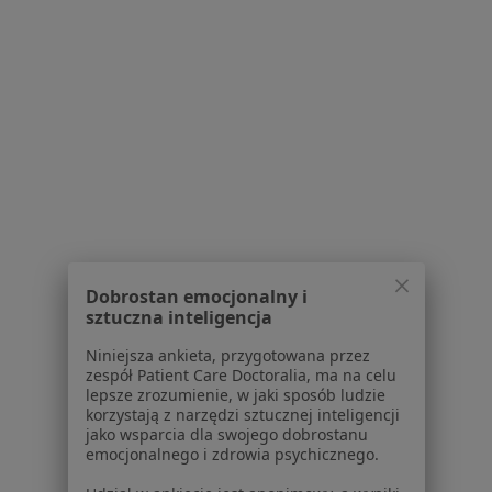
Serwis
Regulamin
Polityka prywatności pacjentów
Polityka prywatności profesjonalistów
Polityka prywatności dla profesjonalistów, których
dane pozyskaliśmy samodzielnie
Polityka cookies
Jak działają wyniki wyszukiwania
Dobrostan emocjonalny i
sztuczna inteligencja
Dostępność
O nas
Niniejsza ankieta, przygotowana przez
Praca
Rekrutujemy!
zespół Patient Care Doctoralia, ma na celu
lepsze zrozumienie, w jaki sposób ludzie
Partnerzy
korzystają z narzędzi sztucznej inteligencji
Centrum prasowe
jako wsparcia dla swojego dobrostanu
Kontakt
emocjonalnego i zdrowia psychicznego.