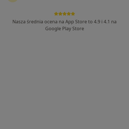
Nasza średnia ocena na App Store to 4.9 i 4.1 na
Google Play Store
Bezpieczne płatności
lek. dent. Ewa Koźbiał
Stomatolog
352 opinie
Św. Teresy 100, Łódź
•
Mapa
Prywatny Gabinet Stomatologiczny Dentica
Chirurgia stomatologiczna
od 250 zł
Specjalista nie oferuje umawiania online pod tym adresem.
Poproś o wizytę