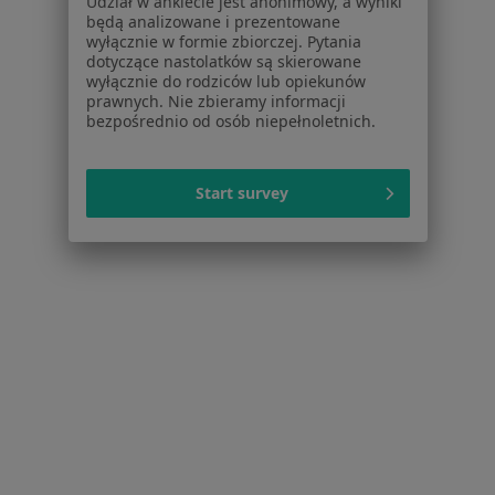
Dla pacjentów
Udział w ankiecie jest anonimowy, a wyniki
będą analizowane i prezentowane
wyłącznie w formie zbiorczej. Pytania
Lekarze
dotyczące nastolatków są skierowane
Placówki medyczne
wyłącznie do rodziców lub opiekunów
Pytania i odpowiedzi
prawnych. Nie zbieramy informacji
bezpośrednio od osób niepełnoletnich.
Usługi i zabiegi
Choroby
Pomoc
Start survey
Aplikacje mobilne
Blog dla pacjentów
Dla profesjonalistów
Cennik
Dla lekarzy
Dla placówek medycznych
Noa Notes
nowość
Baza wiedzy
Centrum Pomocy dla Specjalisty
Kontakt