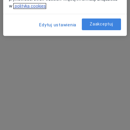
w
polityka cookies
Zaakceptuj
Edytuj ustawienia
lek. Norbert Bieda
·
Więcej
W trakcie specjalizacji (Ortopeda)
68 opinii
Mireckiego 86, Tomaszów Mazowiecki
•
Mapa
ESSE dla zdrowia Tomaszów Mazowiecki
Konsultacja ortopedyczna + USG
300 zł
Specjalista nie oferuje umawiania online pod tym adresem.
Poproś o wizytę