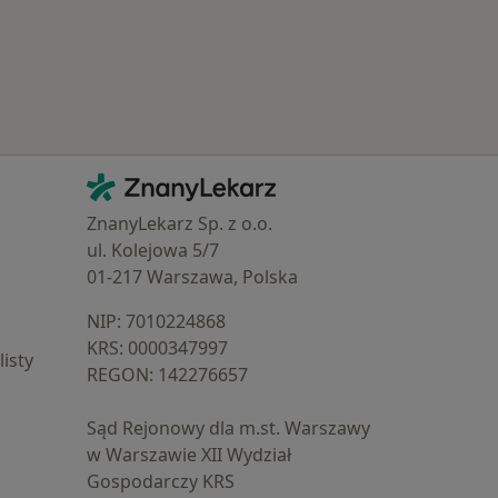
Kontakt
ZnanyLekarz - Strona główna
ZnanyLekarz Sp. z o.o.
ul. Kolejowa 5/7
01-217 Warszawa, Polska
NIP: ⁠7010224868
KRS: ⁠0000347997
isty
REGON: ⁠142276657
Sąd Rejonowy dla m.st. Warszawy
w Warszawie XII Wydział
Gospodarczy KRS