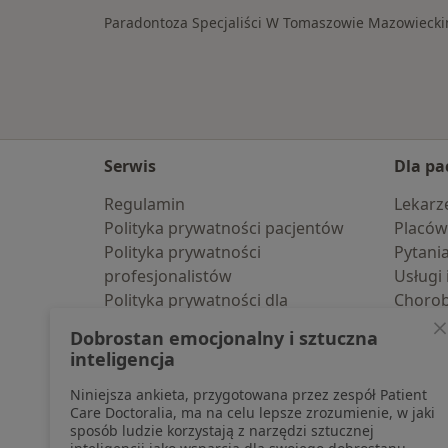
Paradontoza Specjaliści W Tomaszowie Mazowieck
Serwis
Dla pa
Regulamin
Lekarz
Polityka prywatności pacjentów
Placów
Polityka prywatności
Pytani
profesjonalistów
Usługi 
Polityka prywatności dla
Choro
profesjonalistów, których dane
Pomoc
Dobrostan emocjonalny i sztuczna
pozyskaliśmy samodzielnie
Aplika
inteligencja
Polityka cookies
Blog d
Niniejsza ankieta, przygotowana przez zespół Patient
Jak działają wyniki wyszukiwania
Care Doctoralia, ma na celu lepsze zrozumienie, w jaki
Dostępność
sposób ludzie korzystają z narzędzi sztucznej
O nas