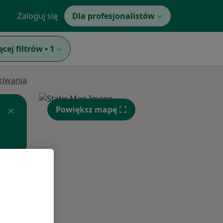
Zaloguj się
Dla profesjonalistów
ęcej filtrów
•
1
ukiwania
Powiększ mapę
Czw,
Pt,
Sob,
13 Sie
14 Sie
15 Sie