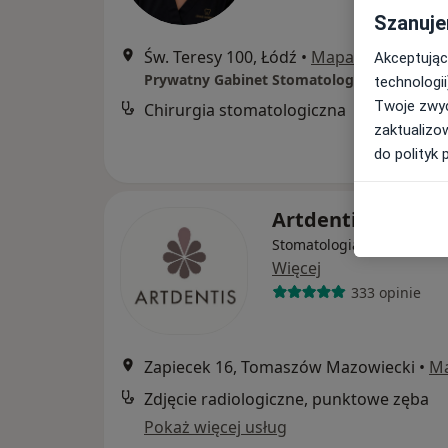
Szanuje
Św. Teresy 100, Łódź
•
Mapa
Akceptując
Prywatny Gabinet Stomatologiczny Dentica
technologii
Twoje zwyc
Chirurgia stomatologiczna
zaktualizo
do polityk 
Artdentis Klinika
Stomatologia, Chirurgia, P
Więcej
333 opinie
Zapiecek 16, Tomaszów Mazowiecki
•
M
Zdjęcie radiologiczne, punktowe zęba
Pokaż więcej usług