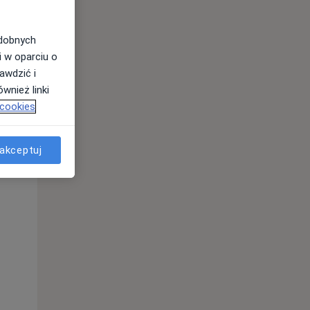
odobnych
i w oparciu o
awdzić i
wnież linki
 cookies
akceptuj
Czw,
Pt,
Sob,
13 Sie
14 Sie
15 Sie