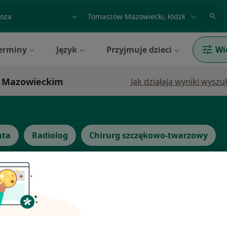
acja, badanie lub nazwisko
miasto lub dzielnica
erminy
Język
Przyjmuje dzieci
Wi
e Mazowieckim
Jak działają wyniki wysz
nta
Radiolog
Chirurg szczękowo-twarzowy
Dziś
Jutro
Wt,
Śr,
9 Sie
10 Sie
11 Sie
12 Sie
źbiał
Umawianie online nie jest dostępne