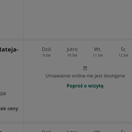
Mateja-
Dziś
Jutro
Wt,
Śr,
9 Sie
10 Sie
11 Sie
12 Sie
Umawianie online nie jest dostępne
Poproś o wizytę
pa
rak ceny