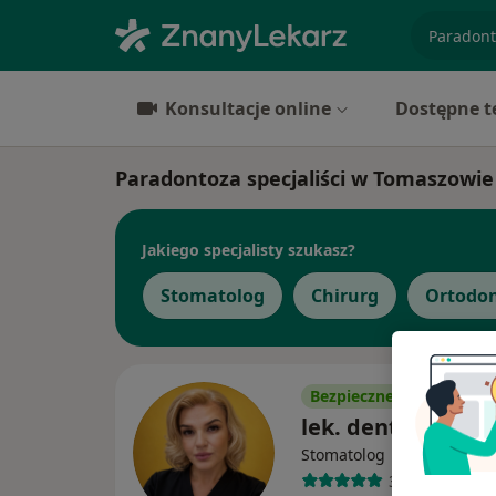
specjaliz
Konsultacje online
Dostępne t
Paradontoza specjaliści w Tomaszowi
Jakiego specjalisty szukasz?
Stomatolog
Chirurg
Ortodo
Bezpieczne płatności
lek. dent. Ewa Ko
Stomatolog
352 opinie