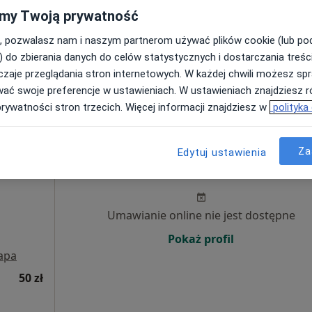
my Twoją prywatność
Poproś o wizytę
, pozwalasz nam i naszym partnerom używać plików cookie (lub p
) do zbierania danych do celów statystycznych i dostarczania treśc
zaje przeglądania stron internetowych. W każdej chwili możesz spr
od 250 zł
wać swoje preferencje w ustawieniach. W ustawieniach znajdziesz ró
prywatności stron trzecich. Więcej informacji znajdziesz w
polityka
Za
Dziś
Jutro
Wt,
Śr,
Edytuj ustawienia
9 Sie
10 Sie
11 Sie
12 Sie
·
rotetyka
Umawianie online nie jest dostępne
Pokaż profil
apa
50 zł