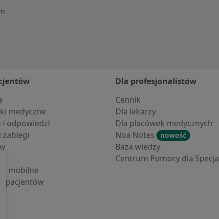
im
cjentów
Dla profesjonalistów
e
Cennik
ki medyczne
Dla lekarzy
a i odpowiedzi
Dla placówek medycznych
i zabiegi
Noa Notes
nowość
by
Baza wiedzy
Centrum Pomocy dla Specjal
cje mobilne
la pacjentów