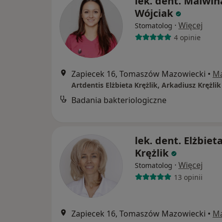
lek. dent. Malwin
Wójciak
·
Więcej
Stomatolog
4 opinie
Zapiecek 16, Tomaszów Mazowiecki
•
M
Artdentis Elżbieta Krężlik, Arkadiusz Krężlik
Badania bakteriologiczne
lek. dent. Elżbiet
Krężlik
·
Więcej
Stomatolog
13 opinii
Zapiecek 16, Tomaszów Mazowiecki
•
M