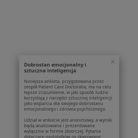
Lekarze
Placówki medyczne
Pytania i odpowiedzi
Usługi i zabiegi
Choroby
Pomoc
Aplikacje mobilne
Blog dla pacjentów
Dobrostan emocjonalny i
Dla profesjonalistów
sztuczna inteligencja
Niniejsza ankieta, przygotowana przez
Cennik
zespół Patient Care Doctoralia, ma na celu
Dla lekarzy
lepsze zrozumienie, w jaki sposób ludzie
Dla placówek medycznych
korzystają z narzędzi sztucznej inteligencji
jako wsparcia dla swojego dobrostanu
Noa Notes
nowość
emocjonalnego i zdrowia psychicznego.
Baza wiedzy
Centrum Pomocy dla Specjalisty
Udział w ankiecie jest anonimowy, a wyniki
będą analizowane i prezentowane
Kontakt
wyłącznie w formie zbiorczej. Pytania
ZnanyLekarz - Strona główna
dotyczące nastolatków są skierowane