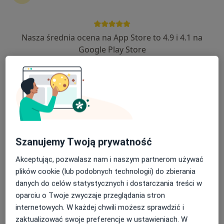
Nasza średnia ocena na App Store to 4.9 i 4.1 na
lek. dent. Agnieszka Troczek
Google Play Store
Stomatolog
36 opinii
Przasnysz
•
Mapa
Specjalista nie oferuje umawiania online pod tym adresem.
Poproś o wizytę
Szanujemy Twoją prywatność
Akceptując, pozwalasz nam i naszym partnerom używać
plików cookie (lub podobnych technologii) do zbierania
danych do celów statystycznych i dostarczania treści w
oparciu o Twoje zwyczaje przeglądania stron
internetowych. W każdej chwili możesz sprawdzić i
zaktualizować swoje preferencje w ustawieniach. W