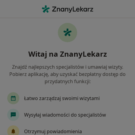
Me
Protezy • Ciechanów, mazowieckie
Filtry
• 1
Mapa
Protezy specjaliści w Ciechanowie
Witaj na ZnanyLekarz
Jak działają wyniki wyszukiwania
Znajdź najlepszych specjalistów i umawiaj wizyty.
Pobierz aplikację, aby uzyskać bezpłatny dostęp do
Jakiego specjalisty szukasz?
przydatnych funkcji:
Stomatolog
Łatwo zarządzaj swoimi wizytami
Wysyłaj wiadomości do specjalistów
Otrzymuj powiadomienia