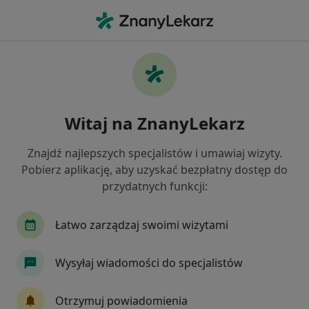
Me
Kamień Nazębny • Ciechanów, mazowieckie
Filtry
• 1
Mapa
Kamień nazębny specjaliści w Ciechanowie
Witaj na ZnanyLekarz
Jak działają wyniki wyszukiwania
Znajdź najlepszych specjalistów i umawiaj wizyty.
Pobierz aplikację, aby uzyskać bezpłatny dostęp do
Jakiego specjalisty szukasz?
przydatnych funkcji:
Stomatolog
Ortodonta
Psychiatra
C
Łatwo zarządzaj swoimi wizytami
Wysyłaj wiadomości do specjalistów
Otrzymuj powiadomienia