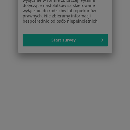
wyłącznie w formie zbiorczej. Pytania
Choroby
dotyczące nastolatków są skierowane
Pomoc
wyłącznie do rodziców lub opiekunów
prawnych. Nie zbieramy informacji
Aplikacje mobilne
bezpośrednio od osób niepełnoletnich.
Blog dla pacjentów
Dla profesjonalistów
Start survey
Cennik
Dla lekarzy
Dla placówek medycznych
Noa Notes
nowość
Baza wiedzy
Centrum Pomocy dla Specjalisty
Kontakt
ZnanyLekarz - Strona główna
ZnanyLekarz Sp. z o.o.
ul. Kolejowa 5/7
01-217 Warszawa, Polska