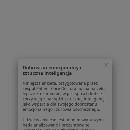
Regulamin
Polityka prywatności pacjentów
Polityka prywatności profesjonalistów
Polityka prywatności dla profesjonalistów, których
dane pozyskaliśmy samodzielnie
Polityka cookies
Jak działają wyniki wyszukiwania
Dostępność
O nas
Praca
Rekrutujemy!
Dobrostan emocjonalny i
Partnerzy
sztuczna inteligencja
Centrum prasowe
Niniejsza ankieta, przygotowana przez
Kontakt
zespół Patient Care Doctoralia, ma na celu
lepsze zrozumienie, w jaki sposób ludzie
Dla pacjentów
korzystają z narzędzi sztucznej inteligencji
jako wsparcia dla swojego dobrostanu
Lekarze
emocjonalnego i zdrowia psychicznego.
Placówki medyczne
Pytania i odpowiedzi
Udział w ankiecie jest anonimowy, a wyniki
będą analizowane i prezentowane
Usługi i zabiegi