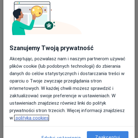
lek. dent. Angelika Lipińska
·
Więcej
Stomatolog
12 opinii
Szanujemy Twoją prywatność
Gabriela Narutowicza 20, Ciechanów
•
Mapa
CENTRUM STOMATOLOGII W ESKULAPIE
Akceptując, pozwalasz nam i naszym partnerom używać
Konsultacja stomatologiczna
od 100 zł
plików cookie (lub podobnych technologii) do zbierania
danych do celów statystycznych i dostarczania treści w
Specjalista nie oferuje umawiania online pod tym adresem.
oparciu o Twoje zwyczaje przeglądania stron
Poproś o wizytę
internetowych. W każdej chwili możesz sprawdzić i
zaktualizować swoje preferencje w ustawieniach. W
ustawieniach znajdziesz również linki do polityk
prywatności stron trzecich. Więcej informacji znajdziesz
w
polityka cookies
Zaakceptuj