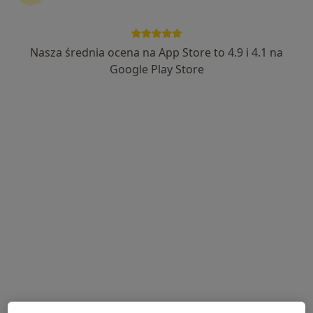
Nasza średnia ocena na App Store to 4.9 i 4.1 na
lek. dent. Bartosz Matejkowski
Google Play Store
·
Więcej
Stomatolog
57 opinii
ul. Narutowicza 20, Ciechanów
•
Mapa
Centrum stomatologiczne Eskulap
Konsultacja chirurgiczna
Brak ceny
Specjalista nie oferuje umawiania online pod tym adresem.
Poproś o wizytę