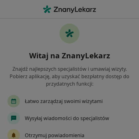
Me
Otyłość • Żywiec, śląskie
Filtry
• 1
Mapa
Otyłość specjaliści w Żywcu
Witaj na ZnanyLekarz
Jak działają wyniki wyszukiwania
Znajdź najlepszych specjalistów i umawiaj wizyty.
Pobierz aplikację, aby uzyskać bezpłatny dostęp do
Jakiego specjalisty szukasz?
przydatnych funkcji:
Dietetyk
Psycholog
Psychoterapeuta
Łatwo zarządzaj swoimi wizytami
Wysyłaj wiadomości do specjalistów
Otrzymuj powiadomienia