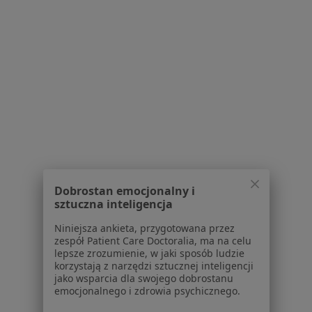
Serwis
Regulamin
Polityka prywatności pacjentów
Polityka prywatności profesjonalistów
Polityka prywatności dla profesjonalistów, których
dane pozyskaliśmy samodzielnie
Polityka cookies
Jak działają wyniki wyszukiwania
Dostępność
O nas
Praca
Rekrutujemy!
Dobrostan emocjonalny i
Partnerzy
sztuczna inteligencja
Centrum prasowe
Niniejsza ankieta, przygotowana przez
Kontakt
zespół Patient Care Doctoralia, ma na celu
lepsze zrozumienie, w jaki sposób ludzie
Dla pacjentów
korzystają z narzędzi sztucznej inteligencji
jako wsparcia dla swojego dobrostanu
Lekarze
emocjonalnego i zdrowia psychicznego.
Placówki medyczne