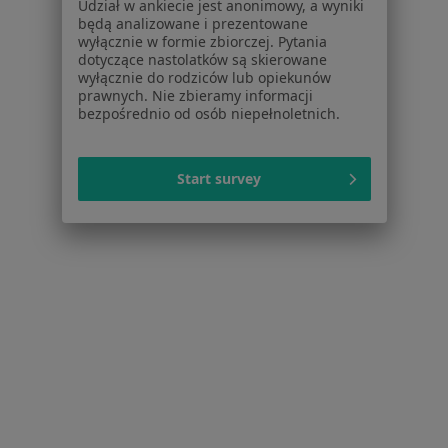
Udział w ankiecie jest anonimowy, a wyniki
Pytania i odpowiedzi
będą analizowane i prezentowane
Usługi i zabiegi
wyłącznie w formie zbiorczej. Pytania
dotyczące nastolatków są skierowane
Choroby
wyłącznie do rodziców lub opiekunów
Pomoc
prawnych. Nie zbieramy informacji
Aplikacje mobilne
bezpośrednio od osób niepełnoletnich.
Blog dla pacjentów
Dla profesjonalistów
Start survey
Cennik
Dla lekarzy
Dla placówek medycznych
Noa Notes
nowość
Baza wiedzy
Centrum Pomocy dla Specjalisty
Kontakt
ZnanyLekarz - Strona główna
ZnanyLekarz Sp. z o.o.
ul. Kolejowa 5/7