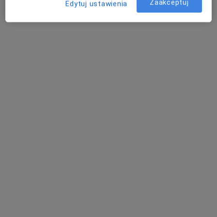
Zaakceptuj
Edytuj ustawienia
Pracownia Psychoterapii i Rozwoju
Osobistego PPiRO
·
Więcej
Psychologia, Psychoterapia, Terapia
135 opinii
Wesoła 64 A, Żywiec
•
Mapa
Konsultacja psychologiczna
160 zł
Pokaż więcej usług