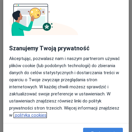
Szanujemy Twoją prywatność
mgr Monika Krzysztofiak
·
Więcej
Psycholog, Psychoterapeuta
Akceptując, pozwalasz nam i naszym partnerom używać
4 opinie
plików cookie (lub podobnych technologii) do zbierania
danych do celów statystycznych i dostarczania treści w
Adres
Online
oparciu o Twoje zwyczaje przeglądania stron
internetowych. W każdej chwili możesz sprawdzić i
Krasińskiego 17/1, Żywiec
•
Mapa
zaktualizować swoje preferencje w ustawieniach. W
Gabinet psychologiczny Monika Krzysztofiak
ustawieniach znajdziesz również linki do polityk
Konsultacja psychologiczna
160 zł
prywatności stron trzecich. Więcej informacji znajdziesz
w
polityka cookies
Specjalista nie oferuje umawiania online pod tym adresem.
Poproś o wizytę