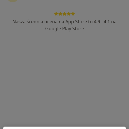
Nasza średnia ocena na App Store to 4.9 i 4.1 na
Bezpieczne płatności
Google Play Store
Paulina Guzik-Krzystek
·
Więcej
Dietetyk
177 opinii
Adres
Online
aleja Legionów 39/1, Żywiec
•
Mapa
DIETFLY PAULINA GUZIK-KRZYSTEK
3-miesięczna współpraca (konsultacja + 3x plan żywieniowy + stały kontakt)
1 200 zł
Specjalista nie oferuje umawiania online pod tym adresem.
Poproś o wizytę