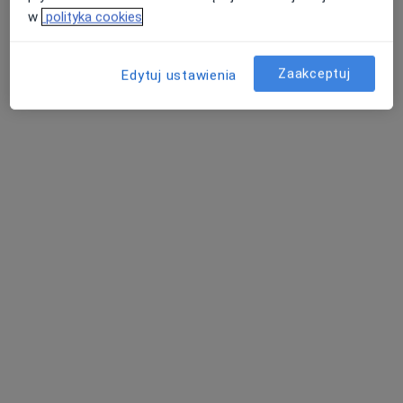
w
polityka cookies
Zaakceptuj
Edytuj ustawienia
Bezpieczne płatności
mgr Emilia Okulicz
·
Więcej
Psycholog
Adres 1
Adres 2
Raduńska 11d/23b, Pruszcz Gdański
•
Mapa
Rzeka Centrum Psychoedukacji -Gabinet Psychologiczny
Konsultacja psychologiczna
180 zł
Specjalista nie oferuje umawiania online pod tym adresem.