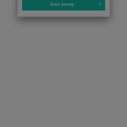
Polityka prywatności profesjonalistów
Start survey
Polityka prywatności dla profesjonalistów, których
dane pozyskaliśmy samodzielnie
Polityka cookies
Jak działają wyniki wyszukiwania
Dostępność
O nas
Praca
Rekrutujemy!
Partnerzy
Centrum prasowe
Kontakt
Dla pacjentów
Lekarze
Placówki medyczne
Pytania i odpowiedzi
Usługi i zabiegi
Choroby
Pomoc