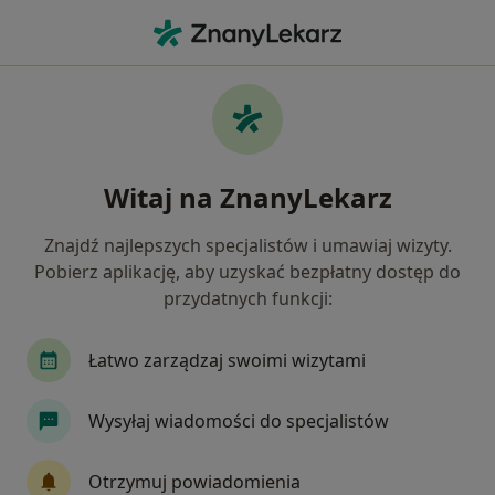
Me
Nerwica Natręctw • Pruszcz Gdański, pomorskie
Filtry
• 1
Ubezpieczenie
Map
Nerwica natręctw specjaliści w Pruszczu
Witaj na ZnanyLekarz
Gdańskim
Jak działają wyniki wyszukiwania
Znajdź najlepszych specjalistów i umawiaj wizyty.
Pobierz aplikację, aby uzyskać bezpłatny dostęp do
przydatnych funkcji:
Jakiego specjalisty szukasz?
Psycholog
Psychoterapeuta
Psychiatra
Łatwo zarządzaj swoimi wizytami
Wysyłaj wiadomości do specjalistów
Otrzymuj powiadomienia