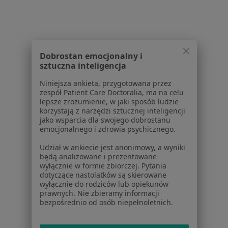
Zaburzenia lękowe w Pruszczu Gdańskim
Kryzys emocjonalny w Pruszczu Gdańskim
Depresja w Pruszczu Gdańskim
Dobrostan emocjonalny i
sztuczna inteligencja
Więcej (15)
Więcej w kategorii: Schorzenia w Pruszczu G
Niniejsza ankieta, przygotowana przez
zespół Patient Care Doctoralia, ma na celu
lepsze zrozumienie, w jaki sposób ludzie
korzystają z narzędzi sztucznej inteligencji
Nerwica Natręctw Specjaliści W Pruszczu Gdańskim
jako wsparcia dla swojego dobrostanu
emocjonalnego i zdrowia psychicznego.
Udział w ankiecie jest anonimowy, a wyniki
będą analizowane i prezentowane
wyłącznie w formie zbiorczej. Pytania
dotyczące nastolatków są skierowane
wyłącznie do rodziców lub opiekunów
Serwis
prawnych. Nie zbieramy informacji
bezpośrednio od osób niepełnoletnich.
Regulamin
Polityka prywatności pacjentów