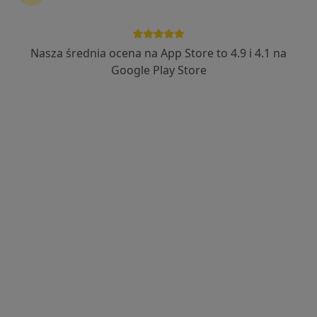
Nasza średnia ocena na App Store to 4.9 i 4.1 na
mgr Ewa Stolc
Google Play Store
·
Więcej
Psychoterapeuta certyfikowany
12 opinii
Chopina 28 Apart Chopin 103, Pruszcz Gdański
•
Mapa
Gabinet Psychoterapii Ewa Stolc
Konsultacja psychoterapeutyczna
250 zł
Specjalista nie oferuje umawiania online pod tym adresem.
Poproś o wizytę