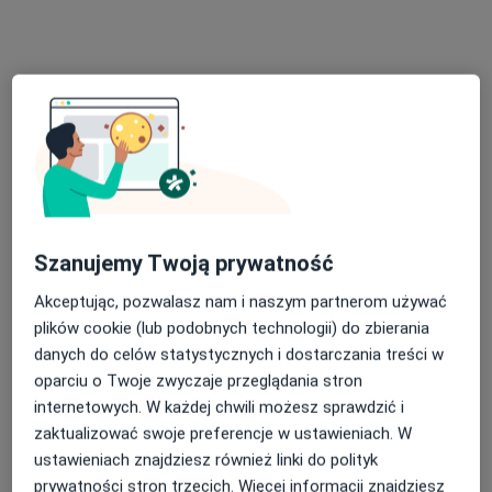
dr n. med. Marek Kobus
Psychiatra, Psychiatra dziecięcy, Psychoterapeuta
·
Więcej
certyfikowany
Szanujemy Twoją prywatność
415 opinii
Akceptując, pozwalasz nam i naszym partnerom używać
Sienkiewicza 10 (Pruszcz Gdański), Gdańsk
•
Mapa
plików cookie (lub podobnych technologii) do zbierania
Gabinet Psychiatryczny dr n.med.Marek Kobus
danych do celów statystycznych i dostarczania treści w
Konsultacja psychiatryczna (kolejna wizyta)
od 300 zł
oparciu o Twoje zwyczaje przeglądania stron
internetowych. W każdej chwili możesz sprawdzić i
Specjalista nie oferuje umawiania online pod tym adresem.
zaktualizować swoje preferencje w ustawieniach. W
Poproś o wizytę
ustawieniach znajdziesz również linki do polityk
prywatności stron trzecich. Więcej informacji znajdziesz