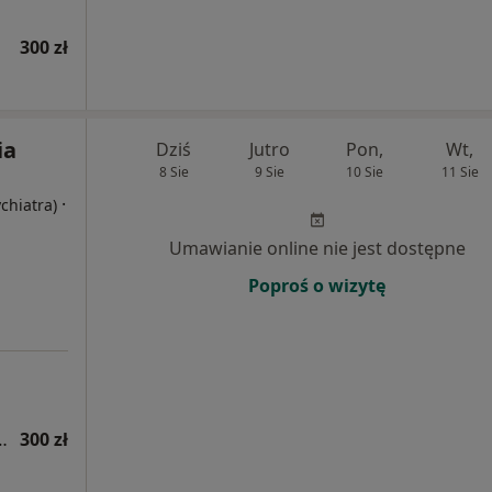
300 zł
ia
Dziś
Jutro
Pon,
Wt,
8 Sie
9 Sie
10 Sie
11 Sie
·
ychiatra)
Umawianie online nie jest dostępne
Poproś o wizytę
tryczna (kolejna wizyta)
300 zł