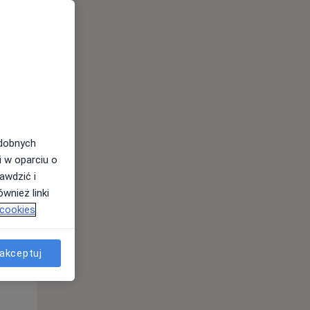
odobnych
i w oparciu o
awdzić i
wnież linki
 cookies
Śr,
Czw,
Pt,
12 Sie
13 Sie
14 Sie
akceptuj