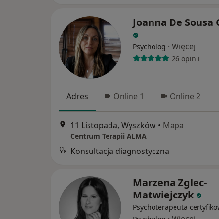
Joanna De Sousa 
·
Więcej
Psycholog
26 opinii
Adres
Online 1
Online 2
11 Listopada, Wyszków
•
Mapa
Centrum Terapii ALMA
Konsultacja diagnostyczna
Marzena Zglec-
Matwiejczyk
Psychoterapeuta certyfiko
·
Więcej
Psycholog