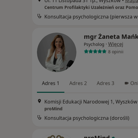
Ul. 11 Listopada 31 1p., Wyszków
•
Map
Kon
mgr Żaneta Mań
·
Więcej
Psycholog
8 opinii
Adres 1
Adres 2
Adres 3
Onl
Komisji Edukacji Narodowej 1, Wyszków
proMind
Konsultacja psychologiczna (dorośli)
proMind