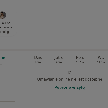
Paulina
echowska
cholog
r
Dziś
Jutro
Pon,
Wt,
8 Sie
9 Sie
10 Sie
11 Sie
ta
Umawianie online nie jest dostępne
Poproś o wizytę