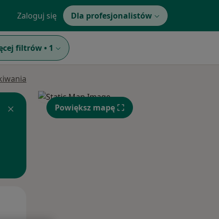
Zaloguj się
Dla profesjonalistów
ęcej filtrów
•
1
ukiwania
Powiększ mapę
Śr,
Czw,
Pt,
12 Sie
13 Sie
14 Sie