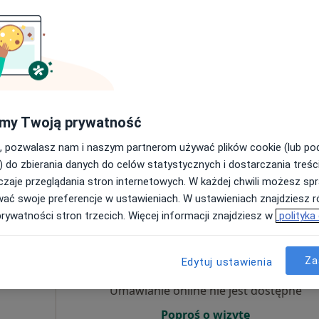
Umawianie online nie jest dostępne
Poproś o wizytę
my Twoją prywatność
, pozwalasz nam i naszym partnerom używać plików cookie (lub p
200 zł
) do zbierania danych do celów statystycznych i dostarczania treśc
zaje przeglądania stron internetowych. W każdej chwili możesz spr
wać swoje preferencje w ustawieniach. W ustawieniach znajdziesz ró
prywatności stron trzecich. Więcej informacji znajdziesz w
polityka
Dziś
Jutro
Pon,
Wt,
8 Sie
9 Sie
10 Sie
11 Sie
Za
Edytuj ustawienia
Umawianie online nie jest dostępne
Poproś o wizytę