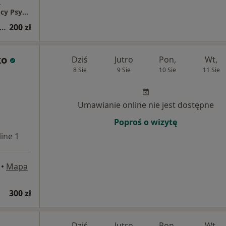
a
Centrum Profilaktyki Uzależnień oraz Pomocy Psychologicznej Zdrowe Relacje
sultacja psychologiczna (pierwsza wizyta)
200 zł
ko
Dziś
Jutro
Pon,
Wt,
8 Sie
9 Sie
10 Sie
11 Sie
Umawianie online nie jest dostępne
Poproś o wizytę
ine 1
Online 2
•
Mapa
300 zł
Dziś
Jutro
Pon,
Wt,