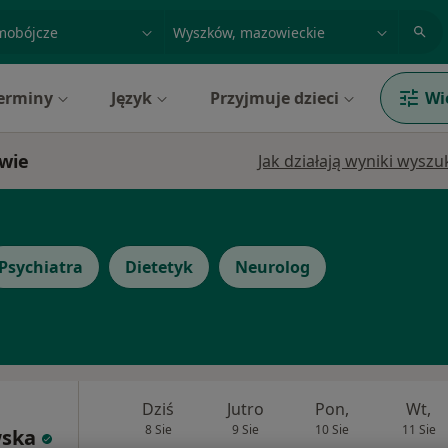
acja, badanie lub nazwisko
miasto lub dzielnica
erminy
Język
Przyjmuje dzieci
Wi
owie
Jak działają wyniki wysz
Psychiatra
Dietetyk
Neurolog
Dziś
Jutro
Pon,
Wt,
8 Sie
9 Sie
10 Sie
11 Sie
wska