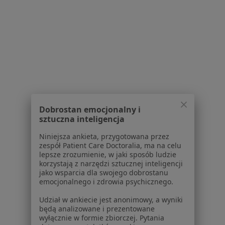
Więcej (15)
Więcej w kategorii: Schorzenia w Suchym Lasi
Łuszczyca Specjaliści W Suchym Lasie
Dobrostan emocjonalny i
sztuczna inteligencja
Serwis
Niniejsza ankieta, przygotowana przez
zespół Patient Care Doctoralia, ma na celu
Regulamin
lepsze zrozumienie, w jaki sposób ludzie
Polityka prywatności pacjentów
korzystają z narzędzi sztucznej inteligencji
jako wsparcia dla swojego dobrostanu
Polityka prywatności profesjonalistów
emocjonalnego i zdrowia psychicznego.
Polityka prywatności dla profesjonalistów, których
dane pozyskaliśmy samodzielnie
Udział w ankiecie jest anonimowy, a wyniki
będą analizowane i prezentowane
Polityka cookies
wyłącznie w formie zbiorczej. Pytania
Jak działają wyniki wyszukiwania