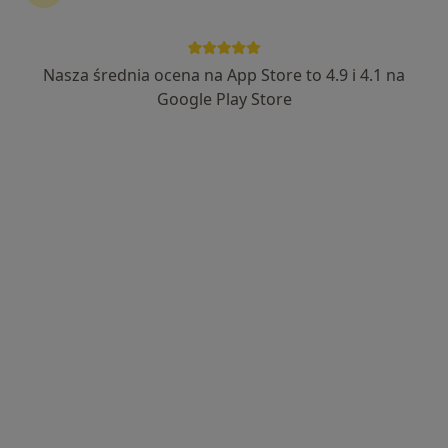
Nasza średnia ocena na App Store to 4.9 i 4.1 na
lek. Lena Olejnik
Google Play Store
·
Więcej
Dermatolog, Wenerolog
451 opinii
Adres 1
Adres 2
Online
Obornicka 85 lok 204 Galeria Sucholeska 2piętro Suchy Las, Poznań
•
Mapa
Lekarze SPECJALIŚCI
Konsultacja dermatologiczna
310 zł
Specjalista nie oferuje umawiania online pod tym adresem.
Poproś o wizytę