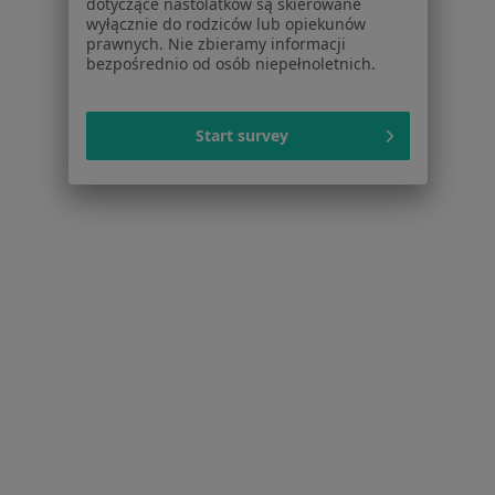
dotyczące nastolatków są skierowane
Dostępność
wyłącznie do rodziców lub opiekunów
prawnych. Nie zbieramy informacji
O nas
bezpośrednio od osób niepełnoletnich.
Praca
Rekrutujemy!
Partnerzy
Centrum prasowe
Start survey
Kontakt
Dla pacjentów
Lekarze
Placówki medyczne
Pytania i odpowiedzi
Usługi i zabiegi
Choroby
Pomoc
Aplikacje mobilne
Blog dla pacjentów
Dla profesjonalistów