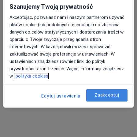
Szanujemy Twoją prywatność
Akceptując, pozwalasz nam i naszym partnerom używać
plików cookie (lub podobnych technologii) do zbierania
danych do celów statystycznych i dostarczania treści w
oparciu o Twoje zwyczaje przeglądania stron
internetowych. W każdej chwili możesz sprawdzić i
zaktualizować swoje preferencje w ustawieniach. W
lek. Katarzyna Feliksik-Skrobich
ustawieniach znajdziesz również linki do polityk
·
Więcej
Dermatolog, Wenerolog
prywatności stron trzecich. Więcej informacji znajdziesz
478 opinii
w
polityka cookies
Adres
Online
Zaakceptuj
Edytuj ustawienia
Obornicka 85 lok 204 Galeria Sucholeska 2piętro Suchy Las, Poznań
•
Mapa
Lekarze SPECJALIŚCI
Konsultacja dermatologiczna
300 zł
Specjalista nie oferuje umawiania online pod tym adresem.