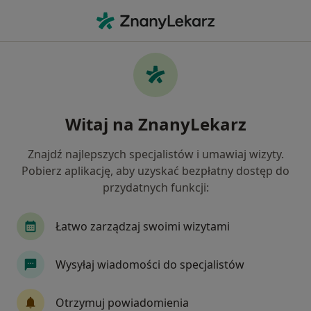
Me
Łuszczyca • Suchy Las, wielkopolskie
Filtry
• 1
Ubezpieczenie
Map
Łuszczyca specjaliści w Suchym Lasie
Witaj na ZnanyLekarz
Jak działają wyniki wyszukiwania
Znajdź najlepszych specjalistów i umawiaj wizyty.
Pobierz aplikację, aby uzyskać bezpłatny dostęp do
Jakiego specjalisty szukasz?
przydatnych funkcji:
Dermatolog
Wenerolog
Lekarz wykonując
Łatwo zarządzaj swoimi wizytami
Wysyłaj wiadomości do specjalistów
Otrzymuj powiadomienia