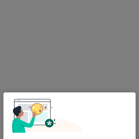
lek. Michał Janus
Dermatolog, Wenerolog
256 opinii
Adres
Online
Obornicka 85 lok 204 Galeria Sucholeska 2piętro Suchy Las, Poznań
•
Mapa
Lekarze SPECJALIŚCI
Konsultacja dermatologiczna
300 zł
Specjalista nie oferuje umawiania online pod tym adresem.
Poproś o wizytę