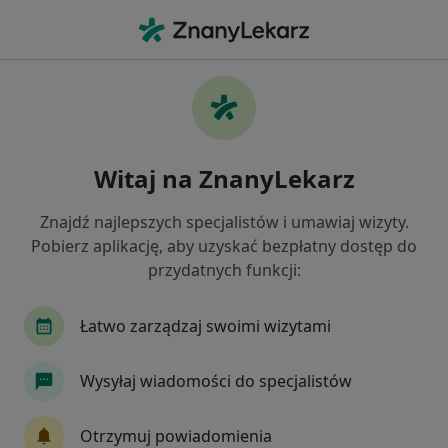
Me
Łokieć Tenisisty • Wołów, dolnośląskie
Filtry
• 1
Mapa
Łokieć tenisisty specjaliści w Wołowie
Witaj na ZnanyLekarz
Jak działają wyniki wyszukiwania
Znajdź najlepszych specjalistów i umawiaj wizyty.
Pobierz aplikację, aby uzyskać bezpłatny dostęp do
Jakiego specjalisty szukasz?
przydatnych funkcji:
Ortopeda
Fizjoterapeuta
Chirurg
De
Łatwo zarządzaj swoimi wizytami
Wysyłaj wiadomości do specjalistów
Otrzymuj powiadomienia