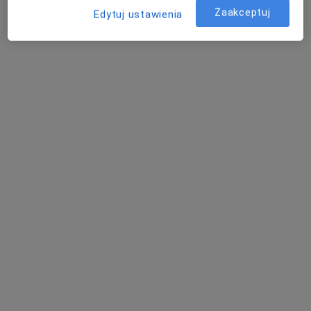
Zaakceptuj
Edytuj ustawienia
dr n. med. Leszek Majchrowski
·
Ortopeda, Chirurg dziecięcy, Lekarz medycyny sportowej
Więcej
32 opinie
Tęczowa 12a/11/2, Brzeg Dolny
•
Mapa
Gabinet Lekarski
Konsultacja ortopedyczna
Brak ceny
Specjalista nie oferuje umawiania online pod tym adresem.
Poproś o wizytę