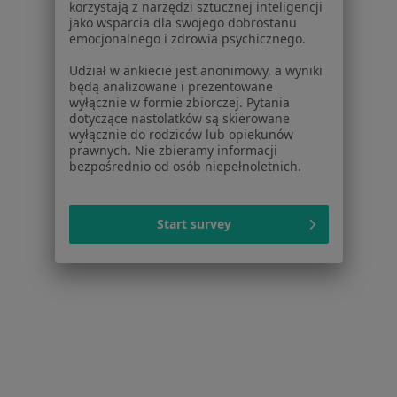
korzystają z narzędzi sztucznej inteligencji
Dla pacjentów
jako wsparcia dla swojego dobrostanu
emocjonalnego i zdrowia psychicznego.
Lekarze
Placówki medyczne
Udział w ankiecie jest anonimowy, a wyniki
będą analizowane i prezentowane
Pytania i odpowiedzi
wyłącznie w formie zbiorczej. Pytania
Usługi i zabiegi
dotyczące nastolatków są skierowane
Choroby
wyłącznie do rodziców lub opiekunów
prawnych. Nie zbieramy informacji
Pomoc
bezpośrednio od osób niepełnoletnich.
Aplikacje mobilne
Blog dla pacjentów
Start survey
Dla profesjonalistów
Cennik
Dla lekarzy
Dla placówek medycznych
Noa Notes
nowość
Baza wiedzy
Centrum Pomocy dla Specjalisty