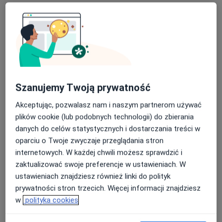
lek. Bartłomiej Szabla
·
Więcej
Ortopeda
344 opinie
Adres
Online
Szanujemy Twoją prywatność
Akceptując, pozwalasz nam i naszym partnerom używać
ul. Wilcza 6, Brzeg Dolny
•
Mapa
plików cookie (lub podobnych technologii) do zbierania
Dolnobrzeskie Specjalistyczne Centrum Medyczne
danych do celów statystycznych i dostarczania treści w
Konsultacja ortopedyczna
Brak ceny
oparciu o Twoje zwyczaje przeglądania stron
Specjalista nie oferuje umawiania online pod tym adresem.
internetowych. W każdej chwili możesz sprawdzić i
zaktualizować swoje preferencje w ustawieniach. W
Poproś o wizytę
ustawieniach znajdziesz również linki do polityk
prywatności stron trzecich. Więcej informacji znajdziesz
w
polityka cookies