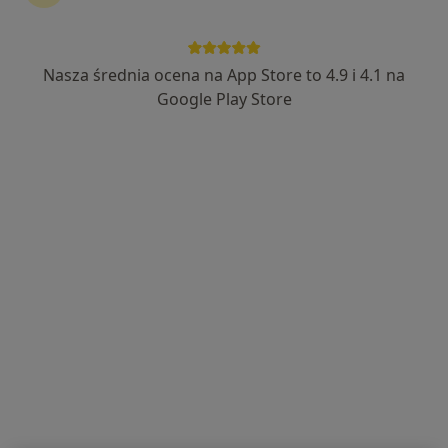
Nasza średnia ocena na App Store to 4.9 i 4.1 na
lek. Szymon Manasterski
Google Play Store
·
Więcej
Ortopeda, Biegły sądowy
452 opinie
Inwalidów Wojennych 13, Wołów
•
Mapa
Manamedica Centrum Medyczne sp. z o.o.
Konsultacja ortopedyczna
300 zł
Specjalista nie oferuje umawiania online pod tym adresem.
Poproś o wizytę