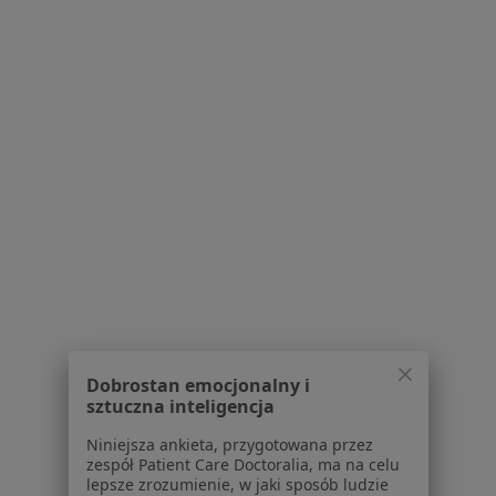
Serwis
Regulamin
Polityka prywatności pacjentów
Polityka prywatności profesjonalistów
Polityka prywatności dla profesjonalistów, których
dane pozyskaliśmy samodzielnie
Polityka cookies
Jak działają wyniki wyszukiwania
Dostępność
O nas
Dobrostan emocjonalny i
Praca
Rekrutujemy!
sztuczna inteligencja
Partnerzy
Centrum prasowe
Niniejsza ankieta, przygotowana przez
zespół Patient Care Doctoralia, ma na celu
Kontakt
lepsze zrozumienie, w jaki sposób ludzie