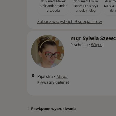
dr n. med. Marek
dr n. med. Emilia
dr n. m
Aleksander Synder
Boczek-Leszczyk
Kulczyc
ortopeda
endokrynolog
der
Zobacz wszystkich 9 specjalistów
mgr Sylwia Szewc
·
Więcej
Psycholog
Pijarska
•
Mapa
Prywatny gabinet
Powiązane wyszukiwania