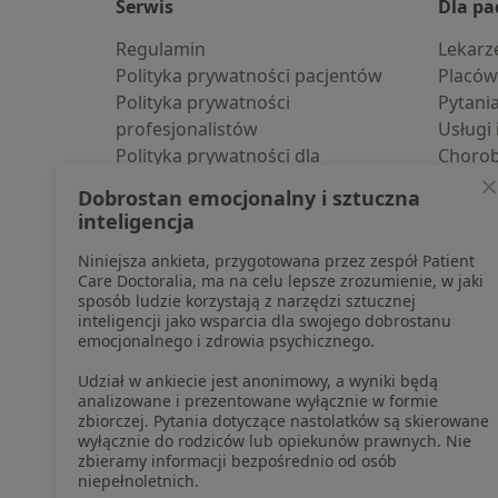
Serwis
Dla pa
Regulamin
Lekarz
Polityka prywatności pacjentów
Placów
Polityka prywatności
Pytani
profesjonalistów
Usługi 
Polityka prywatności dla
Choro
profesjonalistów, których dane
Pomoc
Dobrostan emocjonalny i sztuczna
pozyskaliśmy samodzielnie
Aplika
inteligencja
Polityka cookies
Blog d
Niniejsza ankieta, przygotowana przez zespół Patient
Jak działają wyniki wyszukiwania
Care Doctoralia, ma na celu lepsze zrozumienie, w jaki
Dostępność
sposób ludzie korzystają z narzędzi sztucznej
O nas
inteligencji jako wsparcia dla swojego dobrostanu
emocjonalnego i zdrowia psychicznego.
Praca
Rekrutujemy!
Partnerzy
Udział w ankiecie jest anonimowy, a wyniki będą
Centrum prasowe
analizowane i prezentowane wyłącznie w formie
zbiorczej. Pytania dotyczące nastolatków są skierowane
Kontakt
wyłącznie do rodziców lub opiekunów prawnych. Nie
zbieramy informacji bezpośrednio od osób
niepełnoletnich.