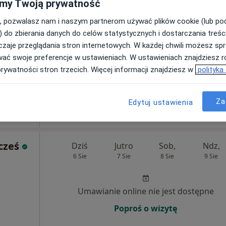
my Twoją prywatność
, pozwalasz nam i naszym partnerom używać plików cookie (lub p
Brak kalendarza w Twojej lokalizacji.
) do zbierania danych do celów statystycznych i dostarczania treśc
Pokaż adresy z kalendarzem
zaje przeglądania stron internetowych. W każdej chwili możesz spr
wać swoje preferencje w ustawieniach. W ustawieniach znajdziesz ró
prywatności stron trzecich. Więcej informacji znajdziesz w
polityka
tacja
Za
Edytuj ustawienia
220 zł
cześ
Dziś
Jutro
Sob,
Ndz,
6 Sie
7 Sie
8 Sie
9 Sie
Umawianie online nie jest dostępne
Poproś o wizytę