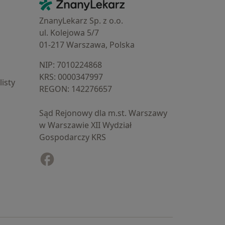
Kontakt
ZnanyLekarz - Strona główna
ZnanyLekarz Sp. z o.o.
ul. Kolejowa 5/7
01-217 Warszawa, Polska
NIP: ⁠7010224868
KRS: ⁠0000347997
isty
REGON: ⁠142276657
Sąd Rejonowy dla m.st. Warszawy
w Warszawie XII Wydział
Gospodarczy KRS
Facebook
otwiera się w nowej karcie