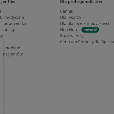
cjentów
Dla profesjonalistów
e
Cennik
ki medyczne
Dla lekarzy
a i odpowiedzi
Dla placówek medycznych
i zabiegi
Noa Notes
nowość
by
Baza wiedzy
Centrum Pomocy dla Specjal
cje mobilne
la pacjentów