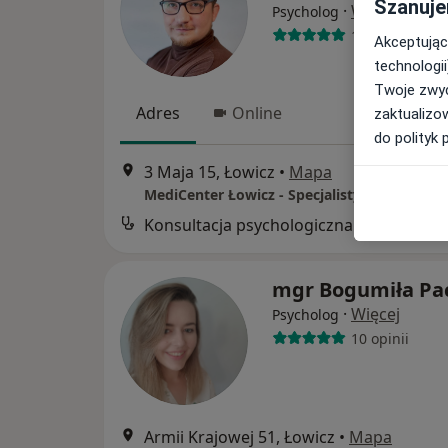
Szanuje
·
Więcej
Psycholog
127 opinii
Akceptując
technologii
Twoje zwyc
Adres
Online
zaktualizo
do polityk 
3 Maja 15, Łowicz
•
Mapa
MediCenter Łowicz - Specjalistyka i Rehabili
Konsultacja psychologiczna
mgr Bogumiła Pa
·
Więcej
Psycholog
10 opinii
Armii Krajowej 51, Łowicz
•
Mapa