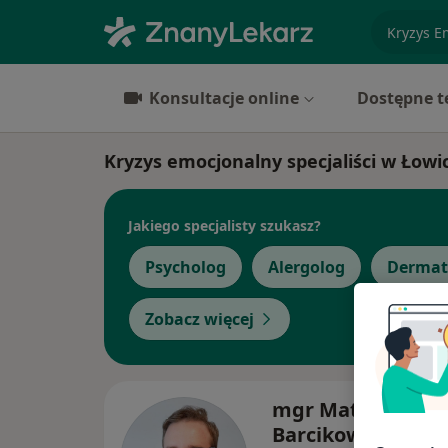
specjaliz
Konsultacje online
Dostępne t
Kryzys emocjonalny specjaliści w Łowi
Jakiego specjalisty szukasz?
Psycholog
Alergolog
Dermat
Zobacz więcej
mgr Mateusz
Barcikowski