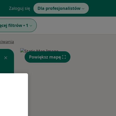
Zaloguj się
Dla profesjonalistów
ęcej filtrów
•
1
ukiwania
Powiększ mapę
Pon,
Wt,
Śr,
10 Sie
11 Sie
12 Sie