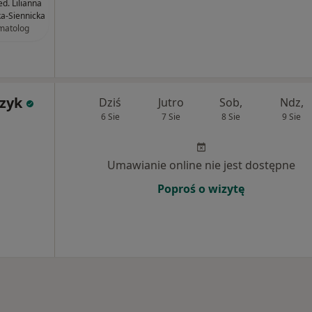
ed. Lilianna
ka-Siennicka
matolog
zyk
Dziś
Jutro
Sob,
Ndz,
6 Sie
7 Sie
8 Sie
9 Sie
Umawianie online nie jest dostępne
Poproś o wizytę