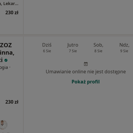
VitaMed Łowicz NZOZ Przychodnia Rodzinna, Lekarze Specjaliści
230 zł
NZOZ
Dziś
Jutro
Sob,
Ndz,
inna,
6 Sie
7 Sie
8 Sie
9 Sie
ci
·
logia
Umawianie online nie jest dostępne
Pokaż profil
230 zł