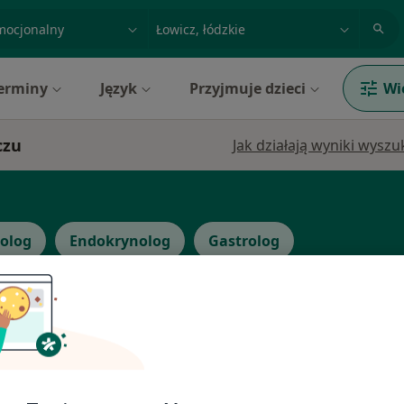
acja, badanie lub nazwisko
miasto lub dzielnica
erminy
Język
Przyjmuje dzieci
Wi
czu
Jak działają wyniki wysz
olog
Endokrynolog
Gastrolog
Dziś
Jutro
Sob,
Ndz,
6 Sie
7 Sie
8 Sie
9 Sie