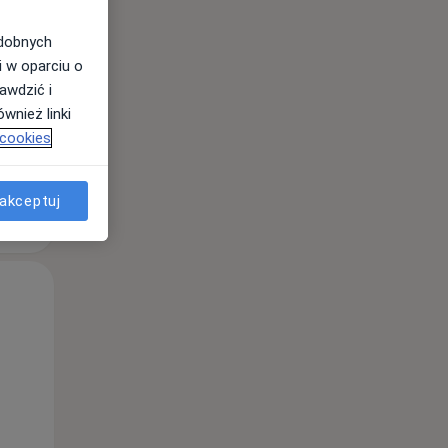
odobnych
i w oparciu o
awdzić i
wnież linki
 cookies
akceptuj
Pon,
Wt,
Śr,
10 Sie
11 Sie
12 Sie