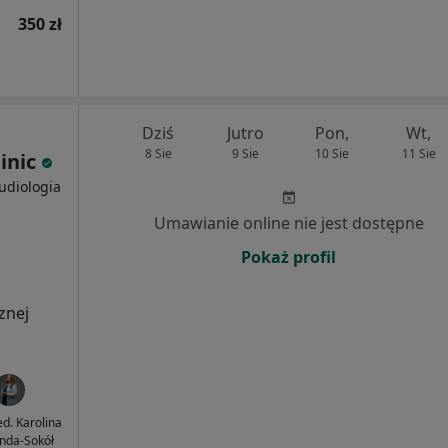
350 zł
Dziś
Jutro
Pon,
Wt,
8 Sie
9 Sie
10 Sie
11 Sie
inic
Audiologia
Umawianie online nie jest dostępne
Pokaż profil
znej
ed. Karolina
nda-Sokół