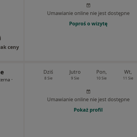
Umawianie online nie jest dostępne
Poproś o wizytę
j
rak ceny
ie
Dziś
Jutro
Pon,
Wt,
8 Sie
9 Sie
10 Sie
11 Sie
·
terna
Umawianie online nie jest dostępne
Pokaż profil