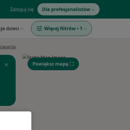
Zaloguj się
Dla profesjonalistów
je dzieci
Więcej filtrów
•
1
ukiwania
Powiększ mapę
Śr,
Czw,
Pt,
12 Sie
13 Sie
14 Sie