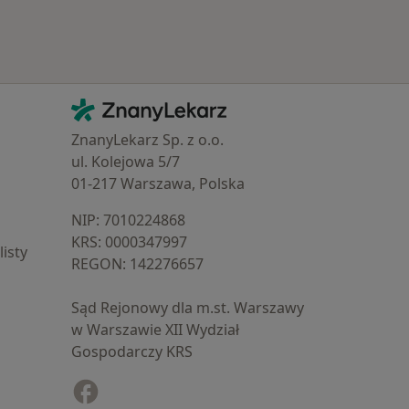
Kontakt
ZnanyLekarz - Strona główna
ZnanyLekarz Sp. z o.o.
ul. Kolejowa 5/7
01-217 Warszawa, Polska
NIP: ⁠7010224868
KRS: ⁠0000347997
isty
REGON: ⁠142276657
Sąd Rejonowy dla m.st. Warszawy
w Warszawie XII Wydział
Gospodarczy KRS
Facebook
otwiera się w nowej karcie