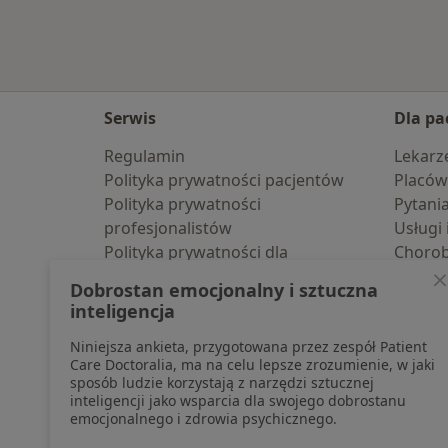
Serwis
Dla pa
Regulamin
Lekarz
Polityka prywatności pacjentów
Placów
Polityka prywatności
Pytani
profesjonalistów
Usługi 
Polityka prywatności dla
Choro
profesjonalistów, których dane
Pomoc
Dobrostan emocjonalny i sztuczna
pozyskaliśmy samodzielnie
Aplika
inteligencja
Polityka cookies
Blog d
Niniejsza ankieta, przygotowana przez zespół Patient
Jak działają wyniki wyszukiwania
Care Doctoralia, ma na celu lepsze zrozumienie, w jaki
Dostępność
sposób ludzie korzystają z narzędzi sztucznej
O nas
inteligencji jako wsparcia dla swojego dobrostanu
emocjonalnego i zdrowia psychicznego.
Praca
Rekrutujemy!
Partnerzy