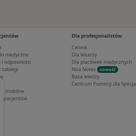
cjentów
Dla profesjonalistów
e
Cennik
ki medyczne
Dla lekarzy
a i odpowiedzi
Dla placówek medycznych
i zabiegi
Noa Notes
nowość
by
Baza wiedzy
Centrum Pomocy dla Specjal
cje mobilne
la pacjentów