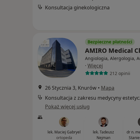
Konsultacja ginekologiczna
Bezpieczne płatności
AMIRO Medical Cl
Angiologia, Alergologia, 
·
Więcej
212 opinii
26 Stycznia 3, Knurów
•
Mapa
Konsultacja z zakresu medycyny estetyc
Pokaż więcej usług
lek. Maciej Gabryel
lek. Tadeusz
dr n. m
ortopeda
Nejman
Stanie