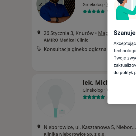
·
Więcej
Ginekolog
34 opinie
Szanuje
26 Stycznia 3, Knurów
•
Mapa
AMIRO Medical Clinic
Akceptując
Konsultacja ginekologiczna
technologii
Twoje zwyc
zaktualizo
do polityk 
lek. Michał Dyrda
·
Więcej
Ginekolog
39 opinii
Nieborowice, ul. Kasztanowa 5, Nieborowice
Klinika Nieborowice Sp. z o.o.