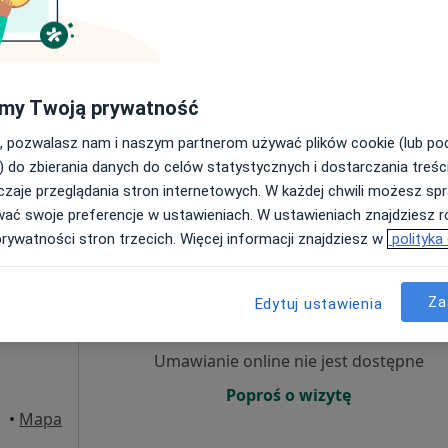
Umawianie online nie jest dostępne
Poproś o wizytę
my Twoją prywatność
, pozwalasz nam i naszym partnerom używać plików cookie (lub p
od 250 zł
) do zbierania danych do celów statystycznych i dostarczania treśc
zaje przeglądania stron internetowych. W każdej chwili możesz spr
wać swoje preferencje w ustawieniach. W ustawieniach znajdziesz ró
prywatności stron trzecich. Więcej informacji znajdziesz w
polityka
Dziś
Jutro
Pon,
Wt,
8 Sie
9 Sie
10 Sie
11 Sie
Za
Edytuj ustawienia
Umawianie online nie jest dostępne
Poproś o wizytę
•
Mapa