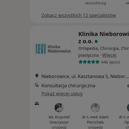
neurochirurg
ok
Zobacz wszystkich 12 specjalistów
Klinika Nieborowi
z o.o.
Ortopedia, Chirurgia, Chi
·
Więcej
plastyczna
446 opinii
Nieborowice, ul. Kasztanowa 5, Nieborowice
Konsultacja chirurgiczna
Pokaż więcej usług
lek. Krzysztof
dr n. med. Adam
dr n. 
Onaczyszyn
Pierzchała
Op
ortopeda
ortopeda
c