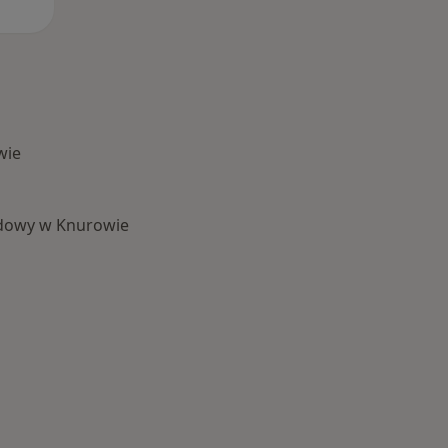
wie
adowy w Knurowie
 Schorzenia w Knurowie