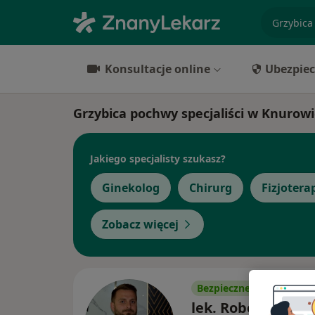
specjaliz
Konsultacje online
Ubezpiec
Grzybica pochwy specjaliści w Knurow
Jakiego specjalisty szukasz?
Ginekolog
Chirurg
Fizjotera
Zobacz więcej
Bezpieczne płatności
lek. Robert Bocze