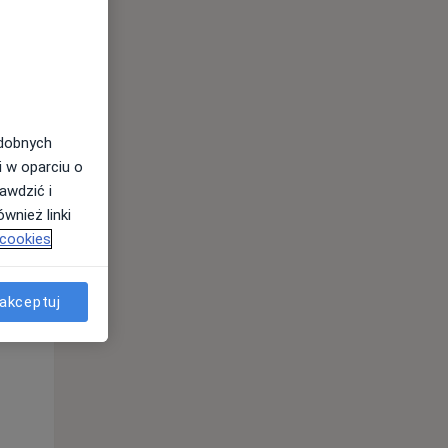
odobnych
i w oparciu o
awdzić i
wnież linki
 cookies
Śr,
Czw,
Pt,
12 Sie
13 Sie
14 Sie
akceptuj