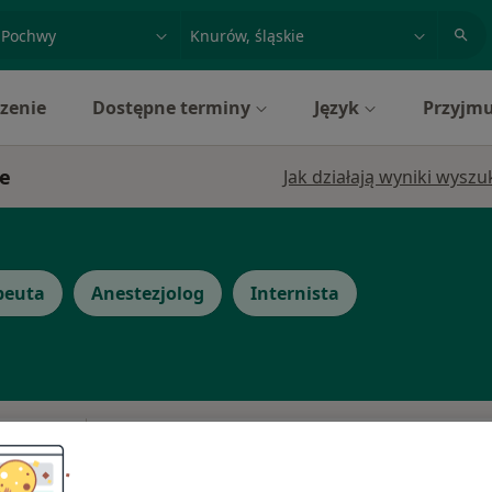
acja, badanie lub nazwisko
miasto lub dzielnica
zenie
Dostępne terminy
Język
Przyjmu
ie
Jak działają wyniki wysz
peuta
Anestezjolog
Internista
Dziś
Jutro
Pon,
Wt,
8 Sie
9 Sie
10 Sie
11 Sie
k