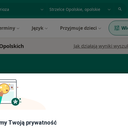
acja, badanie lub nazwisko
miasto lub dzielnica
erminy
Język
Przyjmuje dzieci
Wi
 Opolskich
Jak działają wyniki wysz
a
Dziś
Jutro
Sob,
Ndz,
6 Sie
7 Sie
8 Sie
9 Sie
my Twoją prywatność
Umawianie online nie jest dostępne