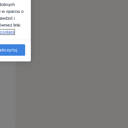
odobnych
i w oparciu o
awdzić i
wnież linki
 cookies
akceptuj
Pon,
Wt,
Śr,
10 Sie
11 Sie
12 Sie