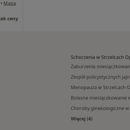
•
Mapa
rak ceny
Schorzenia w Strzelcach O
Zaburzenia miesiączkowani
Zespół policystycznych ja
Menopauza w Strzelcach O
Bolesne miesiączkowanie w
Choroby ginekologiczne w 
Więcej (4)
ec Opolskich
Więcej w kategorii: 