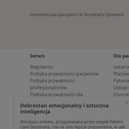
Endometrioza Specjaliści W Strzelcach Opolskich
Serwis
Dla pa
Regulamin
Lekarz
Polityka prywatności pacjentów
Placów
Polityka prywatności
Pytani
profesjonalistów
Usługi 
Polityka prywatności dla
Choro
profesjonalistów, których dane
Pomoc
Dobrostan emocjonalny i sztuczna
pozyskaliśmy samodzielnie
Aplika
inteligencja
Polityka cookies
Blog d
Niniejsza ankieta, przygotowana przez zespół Patient
Jak działają wyniki wyszukiwania
Care Doctoralia, ma na celu lepsze zrozumienie, w jaki