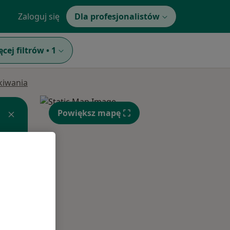
Zaloguj się
Dla profesjonalistów
ęcej filtrów
•
1
ukiwania
Powiększ mapę
Pon,
Wt,
Śr,
10 Sie
11 Sie
12 Sie