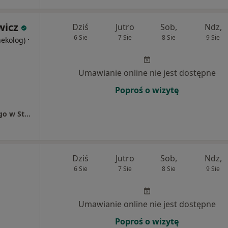
wicz
Dziś
Jutro
Sob,
Ndz,
6 Sie
7 Sie
8 Sie
9 Sie
·
nekolog)
Umawianie online nie jest dostępne
Poproś o wizytę
Szpital Powiatowy im. Prałata J. Głowatzkiego w Strzelcach Opolskich Poradnia Ginekologiczna
Dziś
Jutro
Sob,
Ndz,
6 Sie
7 Sie
8 Sie
9 Sie
Umawianie online nie jest dostępne
Poproś o wizytę