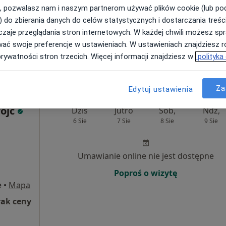
, pozwalasz nam i naszym partnerom używać plików cookie (lub p
Poproś o wizytę
) do zbierania danych do celów statystycznych i dostarczania treśc
zaje przeglądania stron internetowych. W każdej chwili możesz spr
Specjalistyczny Gabinet Ginekologiczno - Położniczy Beata Budyłowska
wać swoje preferencje w ustawieniach. W ustawieniach znajdziesz ró
rak ceny
prywatności stron trzecich. Więcej informacji znajdziesz w
polityka
Za
Edytuj ustawienia
ojc
Dziś
Jutro
Sob,
Ndz,
6 Sie
7 Sie
8 Sie
9 Sie
Umawianie online nie jest dostępne
Poproś o wizytę
e
•
Mapa
rak ceny