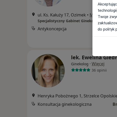
Akceptując
technologii
ul. Ks. Kałuży 17, Ozimek
•
Mapa
Twoje zwyc
zaktualizo
Antykoncepcja
B
do polityk 
lek. Ewelina Giedr
·
Więcej
Ginekolog
36 opinii
Henryka Pobożnego 1, Strzelce Opolski
Konsultacja ginekologiczna
B