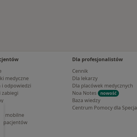
cjentów
Dla profesjonalistów
e
Cennik
ki medyczne
Dla lekarzy
a i odpowiedzi
Dla placówek medycznych
i zabiegi
Noa Notes
nowość
by
Baza wiedzy
Centrum Pomocy dla Specjal
cje mobilne
la pacjentów