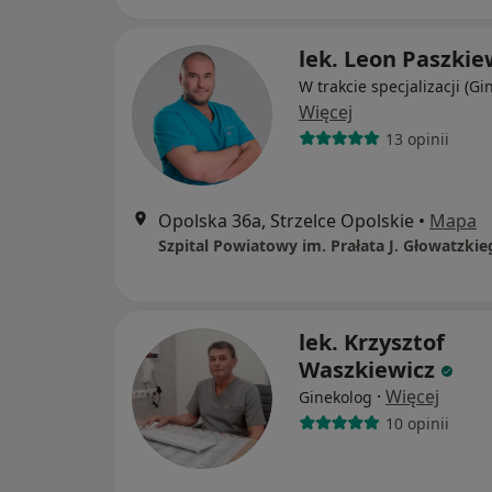
lek. Leon Paszkie
W trakcie specjalizacji (Gi
Więcej
13 opinii
Opolska 36a, Strzelce Opolskie
•
Mapa
lek. Krzysztof
Waszkiewicz
·
Więcej
Ginekolog
10 opinii