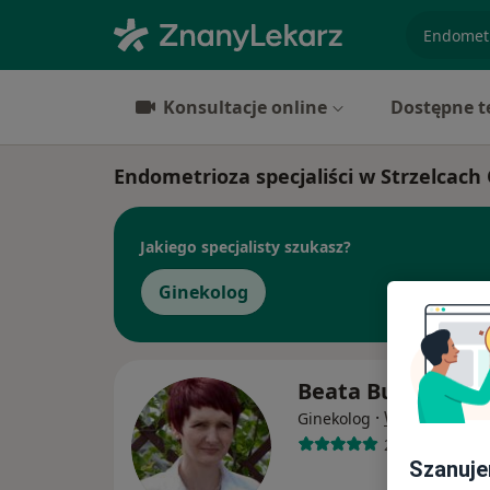
specjaliz
Konsultacje online
Dostępne t
Endometrioza specjaliści w Strzelcach
Jakiego specjalisty szukasz?
Ginekolog
Beata Budyłowsk
·
Więcej
Ginekolog
268 opinii
Szanuje